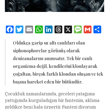
Facebook
Twitter
Email
WhatsApp
LinkedIn
Threads
X
Message
Gmail
Sha
Oldukça garip su altı canlıları olan
siphonophorelar görünüş olarak
denizanalarını anımsatır. Tek bir canlı
organizma değil, kendilerini klonlayarak
çoğaltan, birçok farklı klondan oluşan ve tek
başına hareket eden bir bütündür.
Çocukluk zamanlarımda, geceleri yatağıma
yattığımda kurguladığım bir fantezim, aklıma
geldikçe beni hala ürpertir. Fantezi diyorum