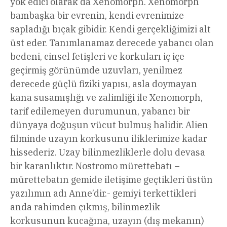
yok edici olarak da Xenomorph. Xenomorph
bambaşka bir evrenin, kendi evrenimize
sapladığı bıçak gibidir. Kendi gerçekliğimizi alt
üst eder. Tanımlanamaz derecede yabancı olan
bedeni, cinsel fetişleri ve korkuları iç içe
geçirmiş görünümde uzuvları, yenilmez
derecede güçlü fiziki yapısı, asla doymayan
kana susamışlığı ve zalimliği ile Xenomorph,
tarif edilemeyen durumunun, yabancı bir
dünyaya doğuşun vücut bulmuş halidir. Alien
filminde uzayın korkusunu iliklerimize kadar
hissederiz. Uzay bilinmezliklerle dolu devasa
bir karanlıktır. Nostromo mürettebatı –
mürettebatın gemide iletişime geçtikleri üstün
yazılımın adı Anne’dir.- gemiyi terkettikleri
anda rahimden çıkmış, bilinmezlik
korkusunun kucağına, uzayın (dış mekanın)