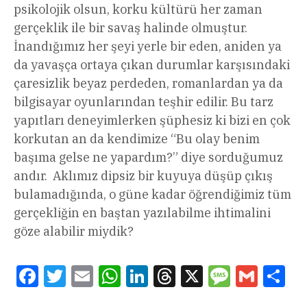
psikolojik olsun, korku kültürü her zaman
gerçeklik ile bir savaş halinde olmuştur.
İnandığımız her şeyi yerle bir eden, aniden ya
da yavaşça ortaya çıkan durumlar karşısındaki
çaresizlik beyaz perdeden, romanlardan ya da
bilgisayar oyunlarından teşhir edilir. Bu tarz
yapıtları deneyimlerken şüphesiz ki bizi en çok
korkutan an da kendimize “Bu olay benim
başıma gelse ne yapardım?” diye sorduğumuz
andır. Aklımız dipsiz bir kuyuya düşüp çıkış
bulamadığında, o güne kadar öğrendiğimiz tüm
gerçekliğin en baştan yazılabilme ihtimalini
göze alabilir miydik?
Facebook
Twitter
Email
WhatsApp
LinkedIn
Threads
X
Message
Gmail
Sha