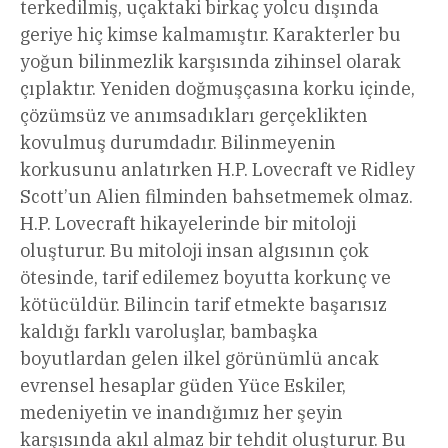
terkedilmiş, uçaktaki birkaç yolcu dışında
geriye hiç kimse kalmamıştır. Karakterler bu
yoğun bilinmezlik karşısında zihinsel olarak
çıplaktır. Yeniden doğmuşçasına korku içinde,
çözümsüz ve anımsadıkları gerçeklikten
kovulmuş durumdadır. Bilinmeyenin
korkusunu anlatırken H.P. Lovecraft ve Ridley
Scott’un Alien filminden bahsetmemek olmaz.
H.P. Lovecraft hikayelerinde bir mitoloji
oluşturur. Bu mitoloji insan algısının çok
ötesinde, tarif edilemez boyutta korkunç ve
kötücüldür. Bilincin tarif etmekte başarısız
kaldığı farklı varoluşlar, bambaşka
boyutlardan gelen ilkel görünümlü ancak
evrensel hesaplar güden Yüce Eskiler,
medeniyetin ve inandığımız her şeyin
karşısında akıl almaz bir tehdit oluşturur. Bu