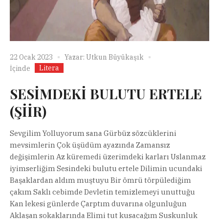
22 Ocak 2023
Yazar:
Utkun Büyükaşık
Litera
İçinde
SESİMDEKİ BULUTU ERTELE
(ŞİİR)
Sevgilim Yolluyorum sana Gürbüz sözcüklerini
mevsimlerin Çok üşüdüm ayazında Zamansız
değişimlerin Az küremedi üzerimdeki karları Uslanmaz
iyimserliğim Sesindeki bulutu ertele Dilimin ucundaki
Başaklardan aldım muştuyu Bir ömrü törpülediğim
çakım Saklı cebimde Devletin temizlemeyi unuttuğu
Kan lekesi günlerde Çarptım duvarına olgunluğun
Aklaşan sokaklarında Elimi tut kusacağım Suskunluk