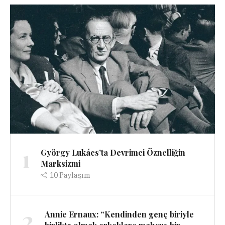
1
György Lukács’ta Devrimci Öznelliğin
Marksizmi
10
Paylaşım
2
Annie Ernaux: “Kendinden genç biriyle