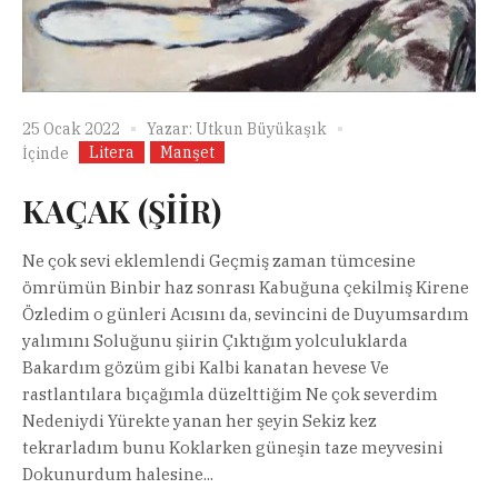
25 Ocak 2022
Yazar:
Utkun Büyükaşık
Litera
Manşet
İçinde
KAÇAK (ŞİİR)
Ne çok sevi eklemlendi Geçmiş zaman tümcesine
ömrümün Binbir haz sonrası Kabuğuna çekilmiş Kirene
Özledim o günleri Acısını da, sevincini de Duyumsardım
yalımını Soluğunu şiirin Çıktığım yolculuklarda
Bakardım gözüm gibi Kalbi kanatan hevese Ve
rastlantılara bıçağımla düzelttiğim Ne çok severdim
Nedeniydi Yürekte yanan her şeyin Sekiz kez
tekrarladım bunu Koklarken güneşin taze meyvesini
Dokunurdum halesine...