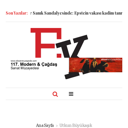
Semboller Sanık Sandalyesinde: Epstein vakası kadim tanrıları nas
Son Yazılar:
Ana Sayfa
Utkun Büyükaşık