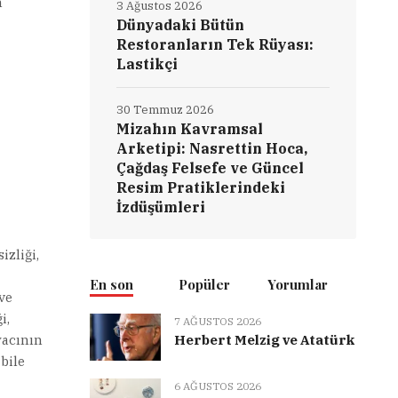
n
3 Ağustos 2026
Dünyadaki Bütün
Restoranların Tek Rüyası:
Lastikçi
30 Temmuz 2026
Mizahın Kavramsal
Arketipi: Nasrettin Hoca,
Çağdaş Felsefe ve Güncel
Resim Pratiklerindeki
İzdüşümleri
izliği,
En son
Popüler
Yorumlar
ve
i,
7 AĞUSTOS 2026
yacının
Herbert Melzig ve Atatürk
bile
6 AĞUSTOS 2026