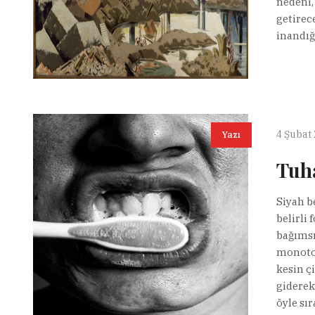
nedeni,
getirec
inandığ
4 Şubat
Yazı
Tuh
Siyah be
belirli 
bağımsı
monoton
kesin ç
giderek
öyle sır