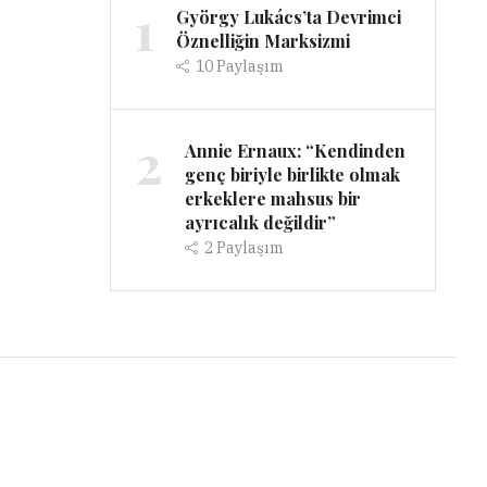
1
György Lukács’ta Devrimci
Öznelliğin Marksizmi
10
Paylaşım
2
Annie Ernaux: “Kendinden
genç biriyle birlikte olmak
erkeklere mahsus bir
ayrıcalık değildir”
2
Paylaşım