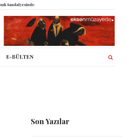
andalyesinde: Epstein vakası kadim tanrıları nasıl komplo kanıtına dönüştü
E-BÜLTEN
Son Yazılar