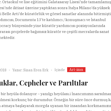
. Ortaokul ve lise eğitimini Galatasaray Lisesi'nde tamamlamış
si'nde iktisat üzerine yaptıktan sonra İtalya Milano'da yüksek
Belle Arti'de küratörlük ve görsel sanatlar alanında bitirmişti
rdımcısı, Documenta 13'te katılımcı / konuşmacı ve İstanbul
ocracy bünyesinde yine küratör yardımcısı pozisyonlarında
rarası projelerde bağımsız küratör ve çeşitli mecralarda sanat
mektedir.
Art-izan
İçinde
2018
Yazar:
Sinan Eren Erk
klar, Cepheler ve Parıltılar
 bir heyûla dolanıyor – yanılgı heyûlası.i İnancımızın sarsılmas
mesi korkunç bir durumdur. Örneğin bir süre önce durmuş k
n atmaya başlayarak morgda uyanan bir insandan korkmamızı