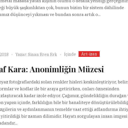
 metal masada yatan kişinin ölümü o defalık yendiği gerçeğini
eği büyük şaşkınlıktan çok, bunun bizim bir sistem dâhilinde
ımız düşünceyi yıkması ve bundan sonra artık o...
Art-izan
İçinde
 2018
Yazar:
Sinan Eren Erk
af Kara: Anonimliğin Müzesi
yaz fotoğraflardaki solan renkler hisleri keskinleştiriyor, belirs
formlar ve kodlar ile bir araya getirirken, onları öznesinden
zlaştıracak kadar izole ediyor. Çağımız, gündelikliğin durağan 
 yapısı içinde, farklılığın bile bir banaliteye dönüştürülebildiğ
izgilerin ve aydınlanmanın temelde vaat ettiği adlandırma ihti
 yitirildiği bir zaman dilimidir. Hayatı sorgulayan insan imgesi 
adandır...