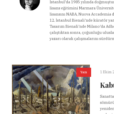
İstanbul'da 1985 yılında doğmuştur
lisans eğitimini Marmara Üniversite
lisansını NABA, Nuova Accademia di 
12. İstanbul Bienali'nde küratör ya
Tasarım Bienali'nde Milano'da Adh
çalıştıktan sonra, çoğunluğu ulusla
yazarı olarak çalışmalarını sürdür
1 Ekim 
Yazı
Kabu
Sanatta
sömürül
yenide