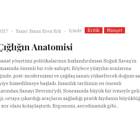
Kritik
Manşet
İçinde
2017
Yazar:
Sinan Eren Erk
Çığlığın Anatomisi
sanat yönetimi politikalarının hızlandırılması Soğuk Savaş’ın
masında önemli bir role sahipti. Böylece yüzyılın sonlarına
ğinde, post-modernizmi ve çağdaş sanatı yükseltecek doğum sa
iyiye hissedilmeye başladı. İnsanlık tarihinin en önemli
arından Sanayi Devrimi’ydi. Sonrasında büyük bir ivmeyle gel
ji, ortaya çıkardığı araçların sağladığı pratik faydanın büyüklüğ
 zor olanı kolaylaştırdı. Ergonomi, aerodinamik gibi...