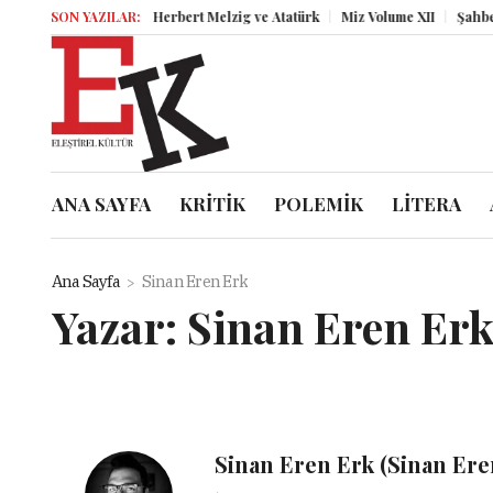
SON YAZILAR:
Herbert Melzig ve Atatürk
Miz Volume XII
Şahbender
ANA SAYFA
KRİTİK
POLEMİK
LİTERA
Ana Sayfa
Sinan Eren Erk
Yazar:
Sinan Eren Er
Sinan Eren Erk (Sinan Ere