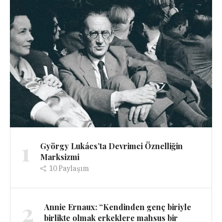
1
György Lukács’ta Devrimci Öznelliğin
Marksizmi
10
Paylaşım
2
Annie Ernaux: “Kendinden genç biriyle
birlikte olmak erkeklere mahsus bir