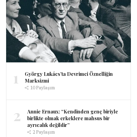
1
György Lukács’ta Devrimci Öznelliğin
Marksizmi
10
Paylaşım
2
Annie Ernaux: “Kendinden genç biriyle
birlikte olmak erkeklere mahsus bir
ayrıcalık değildir”
2
Paylaşım