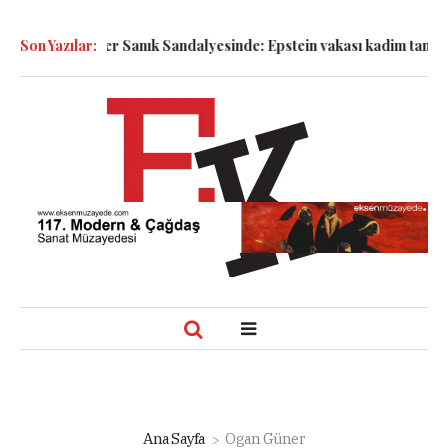
!
Son Yazılar:
Semboller Sanık Sandalyesinde: Epstein vakası kadim tanrıları 
Ana Sayfa
Ogan Güner