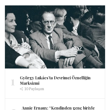
1
György Lukács’ta Devrimci Öznelliğin
Marksizmi
10
Paylaşım
Annie Ernaux: “Kendinden genç biriyle