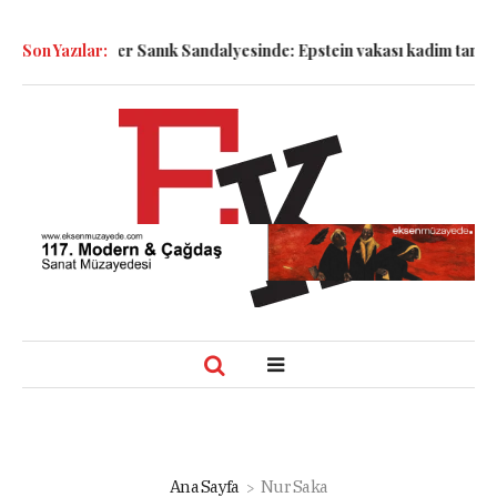
!
Son Yazılar:
Semboller Sanık Sandalyesinde: Epstein vakası kadim tanrıları
Ana Sayfa
Nur Saka