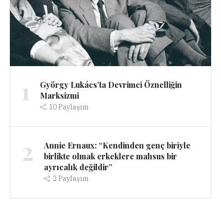
1
György Lukács’ta Devrimci Öznelliğin
Marksizmi
10
Paylaşım
2
Annie Ernaux: “Kendinden genç biriyle
birlikte olmak erkeklere mahsus bir
ayrıcalık değildir”
2
Paylaşım