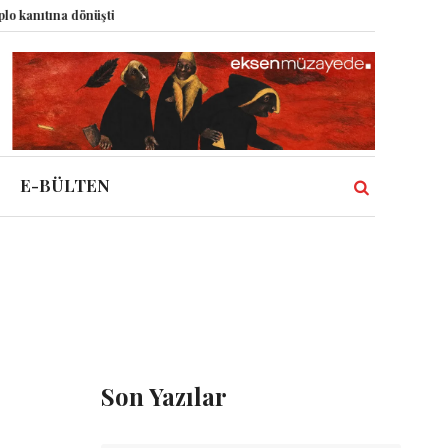
nıtına dönüştürdü?
Dünyadaki Bütün Restoranların Tek Rüyası: Lastikçi
E-BÜLTEN
Son Yazılar