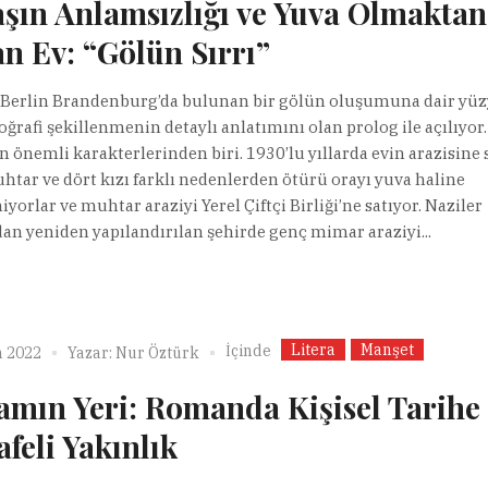
şın Anlamsızlığı ve Yuva Olmaktan
n Ev: “Gölün Sırrı”
erlin Brandenburg’da bulunan bir gölün oluşumuna dair yüzy
oğrafi şekillenmenin detaylı anlatımını olan prolog ile açılıyor.
 önemli karakterlerinden biri. 1930’lu yıllarda evin arazisine 
htar ve dört kızı farklı nedenlerden ötürü orayı yuva haline
yorlar ve muhtar araziyi Yerel Çiftçi Birliği’ne satıyor. Naziler
dan yeniden yapılandırılan şehirde genç mimar araziyi...
Litera
Manşet
İçinde
n 2022
Yazar:
Nur Öztürk
mın Yeri: Romanda Kişisel Tarihe
feli Yakınlık