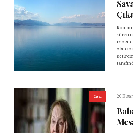
Sava
Çıka
Roman B
süren c
romanın
olan mu
getiremi
tarafın
20 Nisa
Yazı
Baba
Mesa