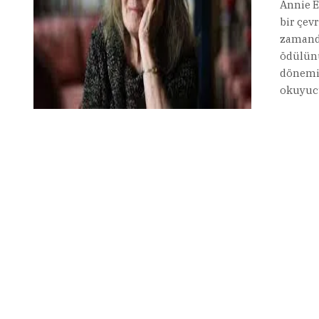
Annie E
bir çev
zamanda
ödülünü
dönemin
okuyucuy