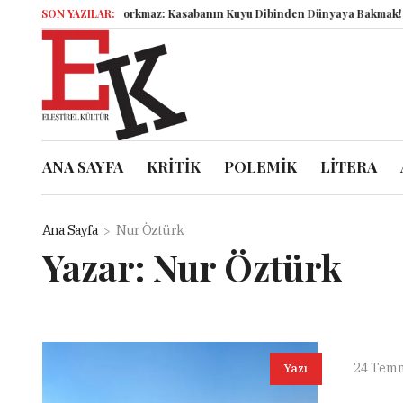
Şahbender Korkmaz: Kasabanın Kuyu Dibinden Dünyaya Bakmak!
SON YAZILAR:
Sem
ANA SAYFA
KRİTİK
POLEMİK
LİTERA
Ana Sayfa
Nur Öztürk
Yazar:
Nur Öztürk
24 Tem
Yazı