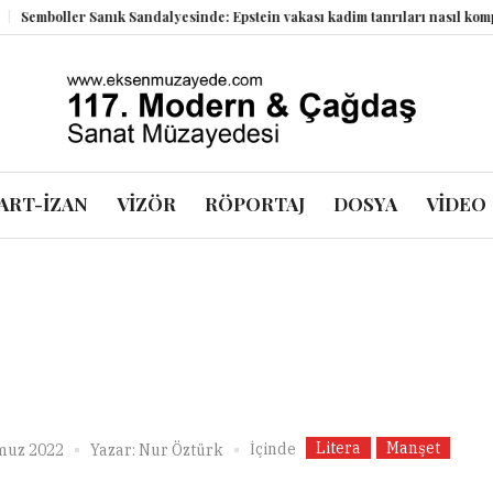
boller Sanık Sandalyesinde: Epstein vakası kadim tanrıları nasıl komplo ka
ART-İZAN
VİZÖR
RÖPORTAJ
DOSYA
VİDEO
Litera
Manşet
İçinde
muz 2022
Yazar:
Nur Öztürk