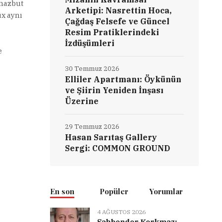
 mazbut
Arketipi: Nasrettin Hoca,
ux aynı
Çağdaş Felsefe ve Güncel
Resim Pratiklerindeki
İzdüşümleri
e
30 Temmuz 2026
Elliler Apartmanı: Öykünün
ve Şiirin Yeniden İnşası
Üzerine
29 Temmuz 2026
Hasan Sarıtaş Gallery
Sergi: COMMON GROUND
En son
Popüler
Yorumlar
4 AĞUSTOS 2026
Şahbender Korkmaz: