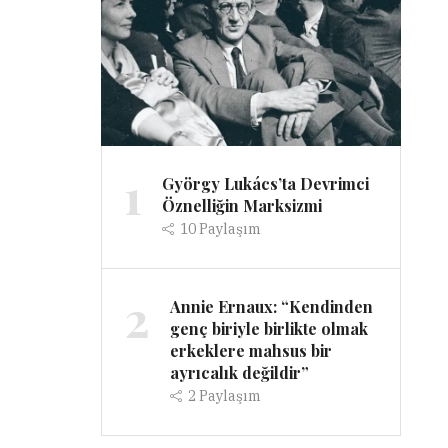
1
György Lukács’ta Devrimci
Öznelliğin Marksizmi
10
Paylaşım
2
Annie Ernaux: “Kendinden
genç biriyle birlikte olmak
erkeklere mahsus bir
ayrıcalık değildir”
2
Paylaşım