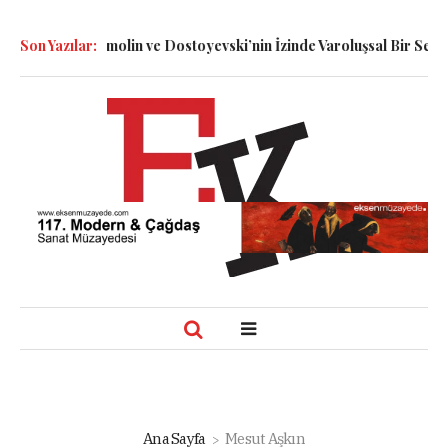
i: Dennett, Smolin ve Dostoyevski’nin İzinde Varoluşsal Bir Sentez
Son Yazılar:
Ana Sayfa
Mesut Aşkın