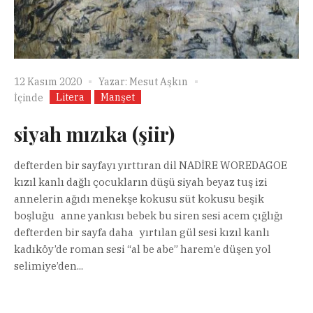
12 Kasım 2020
Yazar:
Mesut Aşkın
Litera
Manşet
İçinde
siyah mızıka (şiir)
defterden bir sayfayı yırttıran dil NADİRE WOREDAGOE
kızıl kanlı dağlı çocukların düşü siyah beyaz tuş izi
annelerin ağıdı menekşe kokusu süt kokusu beşik
boşluğu anne yankısı bebek bu siren sesi acem çığlığı
defterden bir sayfa daha yırtılan gül sesi kızıl kanlı
kadıköy’de roman sesi “al be abe” harem’e düşen yol
selimiye’den...