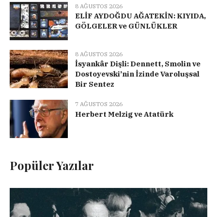
8 AĞUSTOS 2026
ELİF AYDOĞDU AĞATEKİN: KIYIDA,
GÖLGELER ve GÜNLÜKLER
8 AĞUSTOS 2026
İsyankâr Dişli: Dennett, Smolin ve
Dostoyevski’nin İzinde Varoluşsal
Bir Sentez
7 AĞUSTOS 2026
Herbert Melzig ve Atatürk
Popüler Yazılar