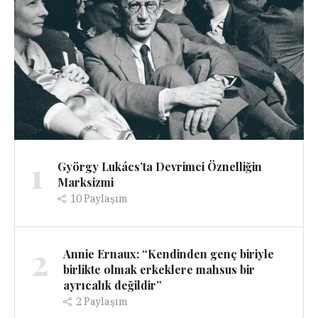
1
György Lukács’ta Devrimci Öznelliğin
Marksizmi
10
Paylaşım
2
Annie Ernaux: “Kendinden genç biriyle
birlikte olmak erkeklere mahsus bir
ayrıcalık değildir”
2
Paylaşım