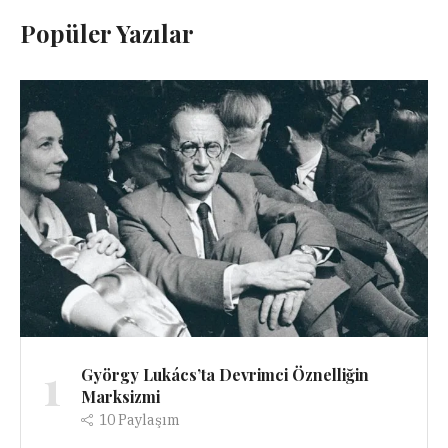
Popüler Yazılar
1
György Lukács’ta Devrimci Öznelliğin
Marksizmi
10
Paylaşım