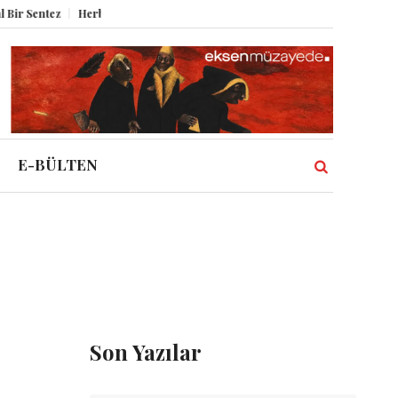
Sentez
Herbert Melzig ve Atatürk
Miz Volume XII
Şahbender Korkmaz:
E-BÜLTEN
Son Yazılar