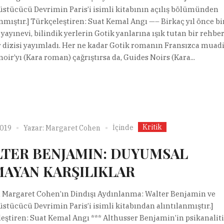
stücücü Devrimin Paris’i isimli kitabının açılış bölümünden
anmıştır.] Türkçeleştiren: Suat Kemal Angı —– Birkaç yıl önce bi
 yayınevi, bilindik yerlerin Gotik yanlarına ışık tutan bir rehbe
r dizisi yayımladı. Her ne kadar Gotik romanın Fransızca muadi
oir’yı (Kara roman) çağrıştırsa da, Guides Noirs (Kara...
Kritik
İçinde
2019
Yazar:
Margaret Cohen
TER BENJAMIN: DUYUMSAL
AYAN KARŞILIKLAR
ı Margaret Cohen’ın Dindışı Aydınlanma: Walter Benjamin ve
stücücü Devrimin Paris’i isimli kitabından alıntılanmıştır.]
eştiren: Suat Kemal Angı *** Althusser Benjamin’in psikanalit