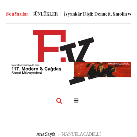
GÖLGELER ve GÜNLÜKLER
Son Yazılar:
İsyankâr Dişli: Dennett, Smolin ve Dost
Ana Sayfa
MANUELA CADELLI