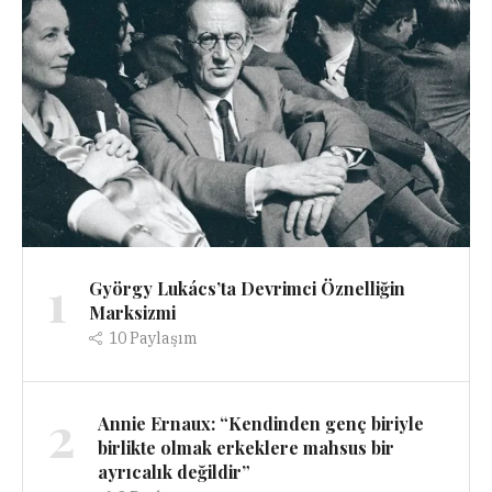
1
György Lukács’ta Devrimci Öznelliğin
Marksizmi
10
Paylaşım
2
Annie Ernaux: “Kendinden genç biriyle
birlikte olmak erkeklere mahsus bir
ayrıcalık değildir”