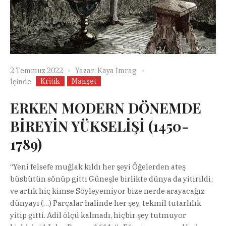
2 Temmuz 2022
Yazar:
Kaya İmrag
Kritik
Manşet
İçinde
ERKEN MODERN DÖNEMDE
BİREYİN YÜKSELİŞİ (1450-
1789)
“Yeni felsefe muğlak kıldı her şeyi Öğelerden ateş
büsbütün sönüp gitti Güneşle birlikte dünya da yitirildi;
ve artık hiç kimse Söyleyemiyor bize nerde arayacağız
dünyayı (…) Parçalar halinde her şey, tekmil tutarlılık
yitip gitti. Adil ölçü kalmadı, hiçbir şey tutmuyor