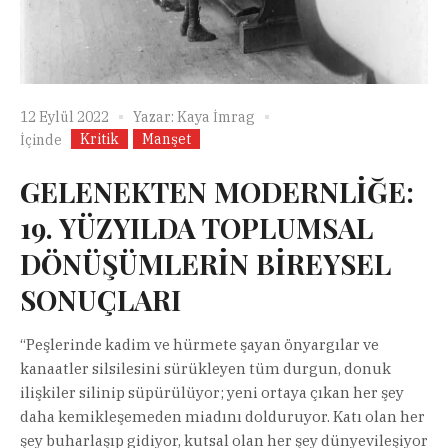
12 Eylül 2022
Yazar:
Kaya İmrag
Kritik
Manşet
İçinde
GELENEKTEN MODERNLİĞE:
19. YÜZYILDA TOPLUMSAL
DÖNÜŞÜMLERİN BİREYSEL
SONUÇLARI
“Peşlerinde kadim ve hürmete şayan önyargılar ve
kanaatler silsilesini sürükleyen tüm durgun, donuk
ilişkiler silinip süpürülüyor; yeni ortaya çıkan her şey
daha kemikleşemeden miadını dolduruyor. Katı olan her
şey buharlaşıp gidiyor, kutsal olan her şey dünyevileşiyor