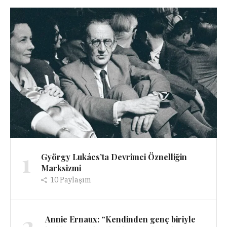
1
György Lukács’ta Devrimci Öznelliğin
Marksizmi
10
Paylaşım
2
Annie Ernaux: “Kendinden genç biriyle