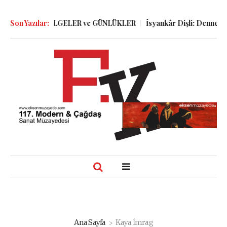
KIYIDA, GÖLGELER ve GÜNLÜKLER
Son Yazılar:
İsyankâr Dişli: Dennett, Smol
Ana Sayfa
Kaya İmrag