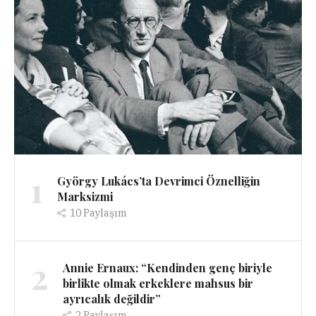
1
György Lukács’ta Devrimci Öznelliğin
Marksizmi
10
Paylaşım
2
Annie Ernaux: “Kendinden genç biriyle
birlikte olmak erkeklere mahsus bir
ayrıcalık değildir”
2
Paylaşım