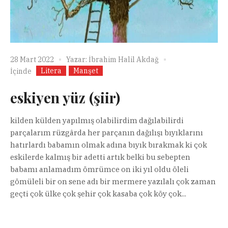
28 Mart 2022
Yazar:
İbrahim Halil Akdağ
Litera
Manşet
İçinde
eskiyen yüz (şiir)
kilden külden yapılmış olabilirdim dağılabilirdi
parçalarım rüzgârda her parçanın dağılışı bıyıklarını
hatırlardı babamın olmak adına bıyık bırakmak ki çok
eskilerde kalmış bir adetti artık belki bu sebepten
babamı anlamadım ömrümce on iki yıl oldu öleli
gömüleli bir on sene adı bir mermere yazılalı çok zaman
geçti çok ülke çok şehir çok kasaba çok köy çok...