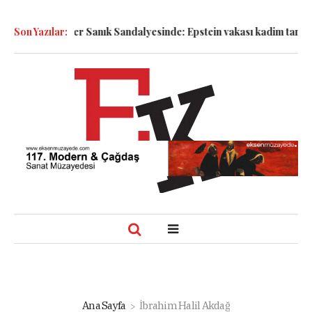
!
Son Yazılar:
Semboller Sanık Sandalyesinde: Epstein vakası kadim tanrıları 
Ana Sayfa
İbrahim Halil Akdağ