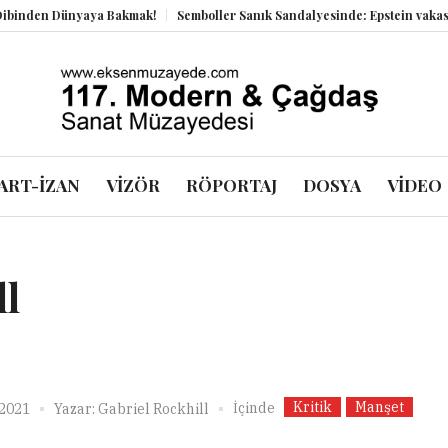
en Dünyaya Bakmak!
Semboller Sanık Sandalyesinde: Epstein vakası kadi
ART-İZAN
VİZÖR
RÖPORTAJ
DOSYA
VİDEO
ll
Kritik
Manşet
İçinde
 2021
Yazar:
Gabriel Rockhill