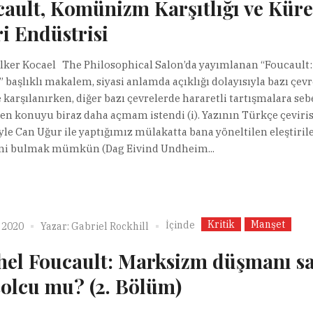
ault, Komünizm Karşıtlığı ve Küre
i Endüstrisi
 ilker Kocael The Philosophical Salon’da yayımlanan “Foucault:
” başlıklı makalem, siyasi anlamda açıklığı dolayısıyla bazı çev
 karşılanırken, diğer bazı çevrelerde hararetli tartışmalara se
en konuyu biraz daha açmam istendi (i). Yazının Türkçe çeviris
iyle Can Uğur ile yaptığımız mülakatta bana yöneltilen eleştirile
ni bulmak mümkün (Dag Eivind Undheim...
Kritik
Manşet
İçinde
 2020
Yazar:
Gabriel Rockhill
hel Foucault: Marksizm düşmanı s
solcu mu? (2. Bölüm)