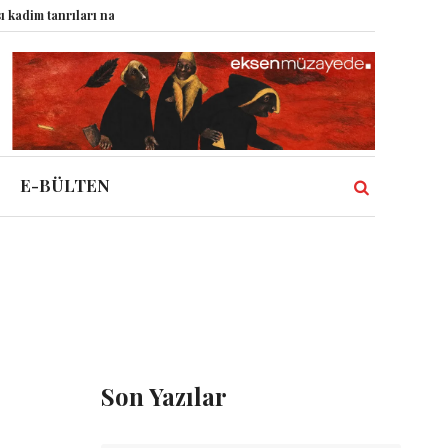
m tanrıları nasıl komplo kanıtına dönüştürdü?
Dünyadaki Bütün Restoranla
E-BÜLTEN
Son Yazılar