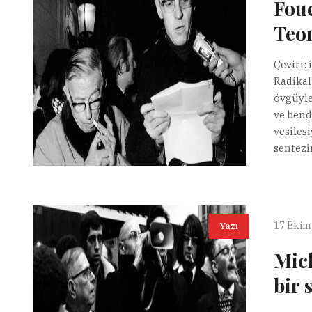
Fouc
Teor
Çeviri:
Radikal
övgüyle
ve bend
vesiles
sentezi
17 Ekim
Yazı
Mic
bir 