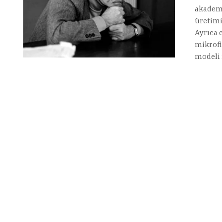
akademi
üretimi
Ayrıca 
mikrofi
modeli i