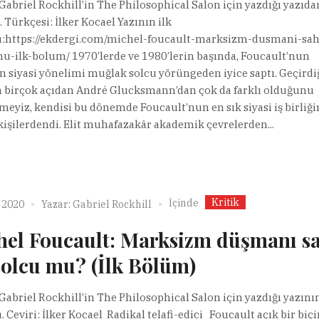
 Gabriel Rockhill’in The Philosophical Salon için yazdığı yazıda
. Türkçesi: İlker Kocael Yazının ilk
https://ekdergi.com/michel-foucault-marksizm-dusmani-sah
u-ilk-bolum/ 1970’lerde ve 1980’lerin başında, Foucault’nun
n siyasi yönelimi muğlak solcu yörüngeden iyice saptı. Geçirdi
 birçok açıdan André Glucksmann’dan çok da farklı olduğunu
meyiz, kendisi bu dönemde Foucault’nun en sık siyasi iş birliği
 kişilerdendi. Elit muhafazakâr akademik çevrelerden...
Kritik
İçinde
 2020
Yazar:
Gabriel Rockhill
hel Foucault: Marksizm düşmanı s
solcu mu? (İlk Bölüm)
 Gabriel Rockhill’in The Philosophical Salon için yazdığı yazının
 Çeviri: İlker Kocael Radikal telafi-edici Foucault açık bir bi