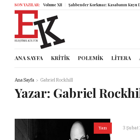
SON YAZILAR:
Miz Volume XII
Şahbender Korkmaz: Kasabanın Kuyu Dibind
ANA SAYFA
KRİTİK
POLEMİK
LİTERA
Ana Sayfa
Gabriel Rockhill
Yazar:
Gabriel Rockhi
3 Şubat
Yazı