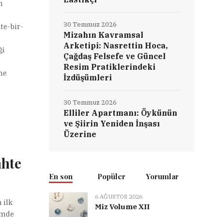
n
30 Temmuz 2026
te-bir-
Mizahın Kavramsal
Arketipi: Nasrettin Hoca,
ği
Çağdaş Felsefe ve Güncel
Resim Pratiklerindeki
ne
İzdüşümleri
30 Temmuz 2026
Elliler Apartmanı: Öykünün
ve Şiirin Yeniden İnşası
Üzerine
ahte
En son
Popüler
Yorumlar
6 AĞUSTOS 2026
 ilk
Miz Volume XII
çimde