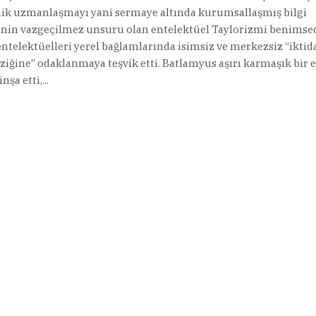
k uzmanlaşmayı yani sermaye altında kurumsallaşmış bilgi
nin vazgeçilmez unsuru olan entelektüel Taylorizmi benimsed
entelektüelleri yerel bağlamlarında isimsiz ve merkezsiz “iktid
ziğine” odaklanmaya teşvik etti. Batlamyus aşırı karmaşık bir 
nşa etti,...