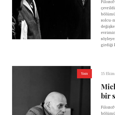
Filozof
çevrildi
bölümü:
solcu-m
değişke
evrimin
söyleye
girdiği
15 Ekim
Yazı
Mic
bir 
Filozof
bölümü.