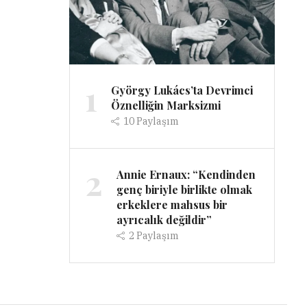
1
György Lukács’ta Devrimci
Öznelliğin Marksizmi
10
Paylaşım
2
Annie Ernaux: “Kendinden
genç biriyle birlikte olmak
erkeklere mahsus bir
ayrıcalık değildir”
2
Paylaşım