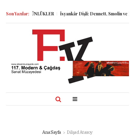
ELER ve GÜNLÜKLER
Son Yazılar:
İsyankâr Dişli: Dennett, Smolin ve Dostoyevs
Ana Sayfa
Dilşad Atasoy