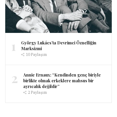
1
György Lukács’ta Devrimci Öznelliğin
Marksizmi
10
Paylaşım
2
Annie Ernaux: “Kendinden genç biriyle
birlikte olmak erkeklere mahsus bir
ayrıcalık değildir”
2
Paylaşım