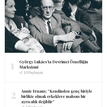
1
György Lukács’ta Devrimci Öznelliğin
Marksizmi
10
Paylaşım
2
Annie Ernaux: “Kendinden genç biriyle
birlikte olmak erkeklere mahsus bir
ayrıcalık değildir”