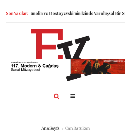
li: Dennett, Smolin ve Dostoyevski’nin İzinde Varoluşsal Bir Sentez
Son Yazılar:
Ana Sayfa
Can Batukan