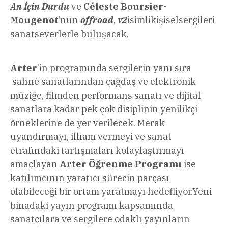
An İçin Durdu
ve
Céleste Boursier-
Mougenot
’nun
offroad
,
v2
isimlikişiselsergileri
sanatseverlerle buluşacak.
Arter
’in programında sergilerin yanı sıra
sahne sanatlarından çağdaş ve elektronik
müziğe, filmden performans sanatı ve dijital
sanatlara kadar pek çok disiplinin yenilikçi
örneklerine de yer verilecek. Merak
uyandırmayı, ilham vermeyi ve sanat
etrafındaki tartışmaları kolaylaştırmayı
amaçlayan
Arter Öğrenme Programı
ise
katılımcının yaratıcı sürecin parçası
olabileceği bir ortam yaratmayı hedefliyor.Yeni
binadaki yayın programı kapsamında
sanatçılara ve sergilere odaklı yayınların