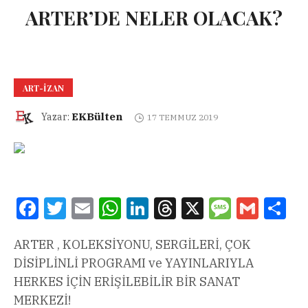
ARTER’DE NELER OLACAK?
ART-IZAN
EKBülten
Yazar:
17 TEMMUZ 2019
Facebook
Twitter
Email
WhatsApp
LinkedIn
Threads
X
Message
Gmail
Sha
ARTER , KOLEKSİYONU, SERGİLERİ, ÇOK
DİSİPLİNLİ PROGRAMI ve YAYINLARIYLA
HERKES İÇİN ERİŞİLEBİLİR BİR SANAT
MERKEZİ!