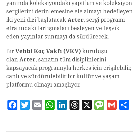
yanında koleksiyondaki yapıtları ve koleksiyon
sergilerini derinlemesine ele almayı hedefleyen
iki yeni dizi başlatacak
Arter
, sergi programı
etrafındaki tartışmaları besleyen ve teşvik
eden yayınlar sunmayı da sürdürecek.
Bir
Vehbi Koç Vakfı (VKV)
kuruluşu
olan
Arter
, sanatın tüm disiplinlerini
kapsayacak programıyla herkes için erişilebilir,
canlı ve sürdürülebilir bir kültür ve yaşam
platformu olmayı amaçlıyor.
Facebook
Twitter
Email
WhatsApp
LinkedIn
Threads
X
Message
Gmail
Sha