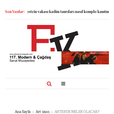
dalyesinde: Epstein vakası kadim tanrıları nasıl komplo kanıtına d
Son Yazılar:
Ana Sayfa
Art-izan
ARTER’DE NELER OLACAK?