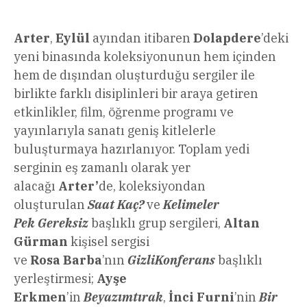
Arter
,
Eylül
ayından itibaren
Dolapdere
’deki
yeni binasında koleksiyonunun hem içinden
hem de dışından oluşturduğu sergiler ile
birlikte farklı disiplinleri bir araya getiren
etkinlikler, film, öğrenme programı ve
yayınlarıyla sanatı geniş kitlelerle
buluşturmaya hazırlanıyor. Toplam yedi
serginin eş zamanlı olarak yer
alacağı
Arter’
de, koleksiyondan
oluşturulan
Saat Kaç?
ve
Kelimeler
Pek
Gereksiz
başlıklı grup sergileri,
Altan
Gürman
kişisel sergisi
ve
Rosa
Barba
’nın
GizliKonferans
başlıklı
yerleştirmesi;
Ayşe
Erkmen
’in
Beyazımtırak
,
İnci Furni
’nin
Bir