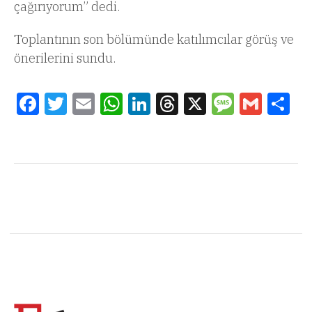
çağırıyorum” dedi.
Toplantının son bölümünde katılımcılar görüş ve
önerilerini sundu.
Facebook
Twitter
Email
WhatsApp
LinkedIn
Threads
X
Message
Gmail
Sha