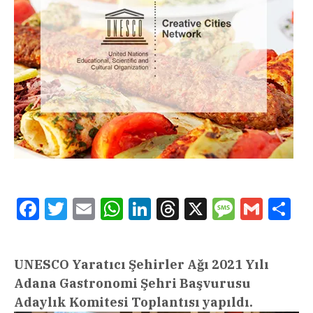
Facebook
Twitter
Email
WhatsApp
LinkedIn
Threads
X
Message
Gmail
Sha
UNESCO Yaratıcı Şehirler Ağı 2021 Yılı
Adana Gastronomi Şehri Başvurusu
Adaylık Komitesi Toplantısı yapıldı.