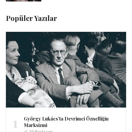
Popüler Yazılar
1
György Lukács’ta Devrimci Öznelliğin
Marksizmi
10
Paylaşım