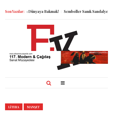
yu Dibinden Dünyaya Bakmak!
Son Yazılar:
Semboller Sanık Sandalyesinde: Ep
LITERA
MANŞET