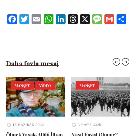
Facebook
Twitter
Email
WhatsApp
LinkedIn
Threads
X
Message
Gmail
Sha
Daha fazla mesaj
MANŞET
VIDEO
MANŞET
15 HAZIRAN 2024
2 MAYIS 2025
Ölmek Yasak-Attilâ İlhan
Nasıl Faşist Olunur?