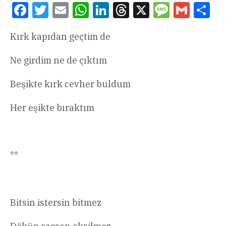
Facebook
Twitter
Email
WhatsApp
LinkedIn
Threads
X
Message
Gmail
Sha
Kırk kapıdan geçtim de
Ne girdim ne de çıktım
Beşikte kırk cevher buldum
Her eşikte bıraktım
**
Bitsin istersin bitmez