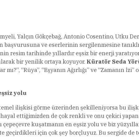
limyeli, Yalçın Gökçebağ, Antonio Cosentino, Utku D
ın başvurusuna ve eserlerinin sergilenmesine tanıkl
n resim tarihinde yıllardır eşsiz bir enerji yaratıyo
ularak bir yenilik ortaya koyuyor.
Küratör Seda Yö
r mı?”, “Rüya”, “Eşyanın Ağırlığı” ve “Zamanın İzi” ol
şsiz yolu
temel ilişkisi görme üzerinden şekilleniyorsa bu ilişk
hayal ettiğimizden de çok renkli ve onu çekici yapa
ı çepeçevre kuşatmanın en eşsiz yolu ve biz yüzyıllar
e geçirdikleri için çok şey borçluyuz. Bu sergide de 