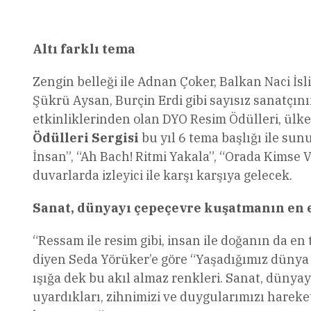
Altı farklı tema
Zengin belleği ile Adnan Çoker, Balkan Naci İs
Şükrü Aysan, Burçin Erdi gibi sayısız sanatçın
etkinliklerinden olan DYO Resim Ödülleri, ülkeni
Ödülleri Sergisi
bu yıl 6 tema başlığı ile sun
İnsan”, “Ah Bach! Ritmi Yakala”, “Orada Kimse Va
duvarlarda izleyici ile karşı karşıya gelecek.
Sanat, dünyayı çepeçevre kuşatmanın en e
“Ressam ile resim gibi, insan ile doğanın da en 
diyen Seda Yörüker’e göre “Yaşadığımız dünya 
ışığa dek bu akıl almaz renkleri. Sanat, dünyay
uyardıkları, zihnimizi ve duygularımızı hareket