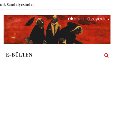
dalyesinde: Epstein vakası kadim tanrıları nasıl komplo kanıtına dönüştürd
E-BÜLTEN