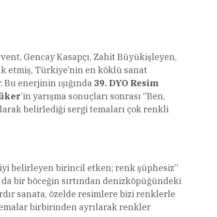
ervent, Gencay Kasapçı, Zahit Büyükişleyen,
ık etmiş, Türkiye’nin en köklü sanat
r. Bu enerjinin ışığında
39. DYO Resim
rüker
’in yarışma sonuçları sonrası “Ben,
arak belirlediği sergi temaları çok renkli
iyi belirleyen birincil etken; renk şüphesiz”
n da bir böceğin sırtından denizköpüğündeki
dır sanata, özelde resimlere bizi renklerle
temalar birbirinden ayrılarak renkler