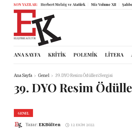
SON YAZILAR:
Herbert Melzig ve Atatürk
Miz Volume XII
Şahbender K
ANA SAYFA
KRİTİK
POLEMİK
LİTERA
Ana Sayfa
Genel
39. DYO Resim Ödülleri Sergisi
39. DYO Resim Ödüller
GENEL
EKBülten
Yazar:
12 EKIM 2022