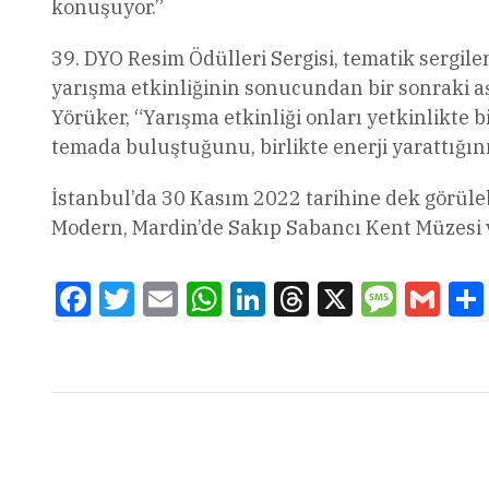
konuşuyor.”
DYO Resim Ödülleri Sergisi, tematik sergile
yarışma etkinliğinin sonucundan bir sonraki aş
Yörüker, “Yarışma etkinliği onları yetkinlikte 
temada buluştuğunu, birlikte enerji yarattığını
İstanbul’da 30 Kasım 2022 tarihine dek görüleb
Modern, Mardin’de Sakıp Sabancı Kent Müzesi ve
Facebook
Twitter
Email
WhatsApp
LinkedIn
Threads
X
Message
Gmai