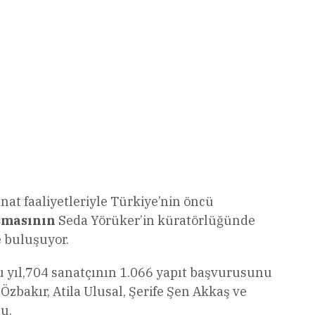
anat faaliyetleriyle Türkiye’nin öncü
şmasının
Seda Yörüker’in küratörlüğünde
e buluşuyor.
u yıl,704 sanatçının 1.066 yapıt başvurusunu
zbakır, Atila Ulusal, Şerife Şen Akkaş ve
u.