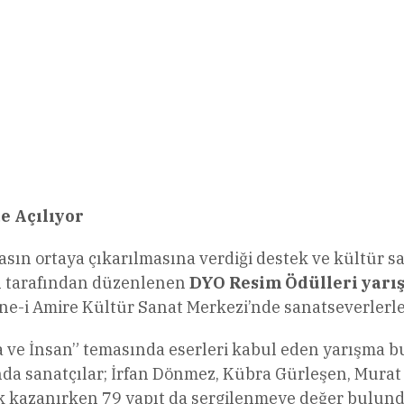
l
Share
e Açılıyor
rasın ortaya çıkarılmasına verdiği destek ve kültür s
fı tarafından düzenlenen
DYO Resim Ödülleri yarı
ne-i Amire Kültür Sanat Merkezi’nde sanatseverlerl
 ve İnsan” temasında eserleri kabul eden yarışma b
nda sanatçılar; İrfan Dönmez, Kübra Gürleşen, Murat Ö
 kazanırken 79 yapıt da sergilenmeye değer bulund