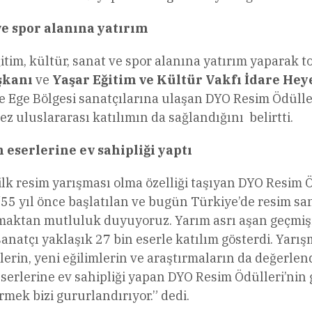
 ve spor alanına yatırım
ğitim, kültür, sanat ve spor alanına yatırım yaparak
şkanı
ve
Yaşar Eğitim ve Kültür Vakfı İdare He
ce Ege Bölgesi sanatçılarına ulaşan DYO Resim Ödüll
z uluslararası katılımın da sağlandığını belirtti.
eserlerine ev sahipliği yaptı
lk resim yarışması olma özelliği taşıyan DYO Resim Ö
 “55 yıl önce başlatılan ve bugün Türkiye’de resim s
lmaktan mutluluk duyuyoruz. Yarım asrı aşan geçmiş
sanatçı yaklaşık 27 bin eserle katılım gösterdi. Yarı
erin, yeni eğilimlerin ve araştırmaların da değerlendi
erlerine ev sahipliği yapan DYO Resim Ödülleri’nin 
rmek bizi gururlandırıyor.” dedi.