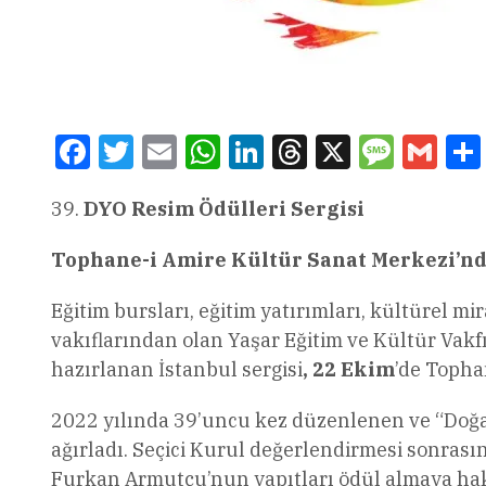
Facebook
Twitter
Email
WhatsApp
LinkedIn
Threads
X
Message
Gmai
DYO Resim Ödülleri Sergisi
Tophane-i Amire Kültür Sanat Merkezi’nd
Eğitim bursları, eğitim yatırımları, kültürel mi
vakıflarından olan Yaşar Eğitim ve Kültür Vak
hazırlanan İstanbul sergisi
, 22 Ekim
’de Topha
2022 yılında 39’uncu kez düzenlenen ve “Doğa
ağırladı. Seçici Kurul değerlendirmesi sonrası
Furkan Armutçu’nun yapıtları ödül almaya hak