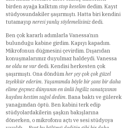
birden ayağa kalktım
stop keselim
dedim. Kayıt
stüdyosundakiler şaşırmıştı. Hatta biri kendini
tutamayıp
neresi yanlış söylemelisiniz
dedi.
Ben çok kararlı adımlarla Vanessa’nın
bulunduğu kabine girdim. Kapıyı kapadım.
Mikrofonun düğmesini çevirdim. Dışarıdan
konuşmalarımız duyulmaz haldeydi. Vanessa
ne oldu ne var
dedi. Kendisi herkesten çok
şaşırmıştı. Ona döndüm
her şey çok çok güzel
teşekkür ederim. Yaşamımda böyle bir şans bir daha
elime geçmez dünyanın en ünlü İngiliz sanatçısının
kaydını kestim sağol dedim.
Bana baktı ve gülerek
yanağımdan öptü. Ben kabini terk edip
stüdyolardakilerin şaşkın bakışlarına
dönerken, o mikrofonu açtı ve sesi stüdyoya
yayıldı … E
vet bu bölümü dediğin gibi bir daha