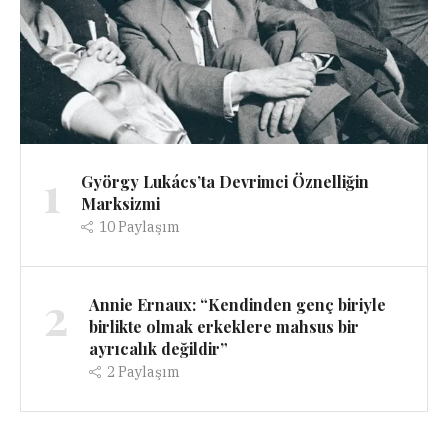
1
György Lukács’ta Devrimci Öznelliğin
Marksizmi
10
Paylaşım
2
Annie Ernaux: “Kendinden genç biriyle
birlikte olmak erkeklere mahsus bir
ayrıcalık değildir”
2
Paylaşım