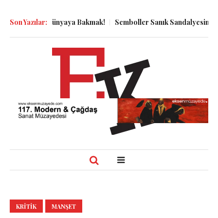
binden Dünyaya Bakmak!
Son Yazılar:
Semboller Sanık Sandalyesinde: Epstein
KRITIK
MANŞET