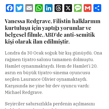
Facebook
Twitter
Email
WhatsApp
LinkedIn
Threads
X
Message
Gmail
Sha
Vanessa Redgrave, Filistin halklarının
kurtuluşu için yaptığı yorumlar ve
belgesel filmle, ABD’de anti-semitik
kişi olarak ilan edilmiştir.
Londra da 30 Ocak soğuk bir kış günüydü. Ona
rağmen tiyatro salonu tamamen dolmuştu.
Hamlet oynanmaktaydı. Hem de Hamlet’i 20.
asrın en büyük tiyatro-sinema oyuncusu
seçilen Laurance Olivier oynamaktaydı.
Karşısında ise yine bir dev oyuncu vardı:
Michael Redgrave.
Seyirciler sabırsızlıkla perdenin açılmasını