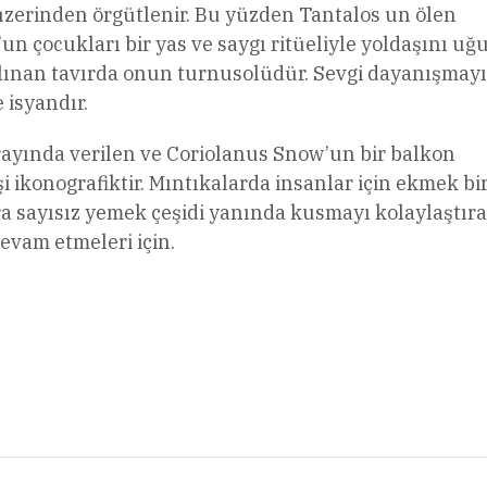
 üzerinden örgütlenir. Bu yüzden Tantalos un ölen
’un çocukları bir yas ve saygı ritüeliyle yoldaşını uğu
alınan tavırda onun turnusolüdür. Sevgi dayanışmayı
 isyandır.
rayında verilen ve Coriolanus Snow’un bir balkon
 ikonografiktir. Mıntıkalarda insanlar için ekmek bi
a sayısız yemek çeşidi yanında kusmayı kolaylaştıra
evam etmeleri için.
l
Share