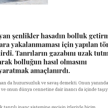
l
Share
yan şenlikler hasadın bolluk getirm
lara yakalanmaması için yapılan tö
nirdi. Tanrıların gazabını uzak tut
rak bolluğun hasıl olmasını
i yaratmak amaçlanırdı.
 zaman da huzursuzluk ve savaş demekti. Onun yanınd
a ve onun dünya cennetine dair inancı da içinde taşı
k tanrılı inanç sistemine geçişin izleriyle biçim