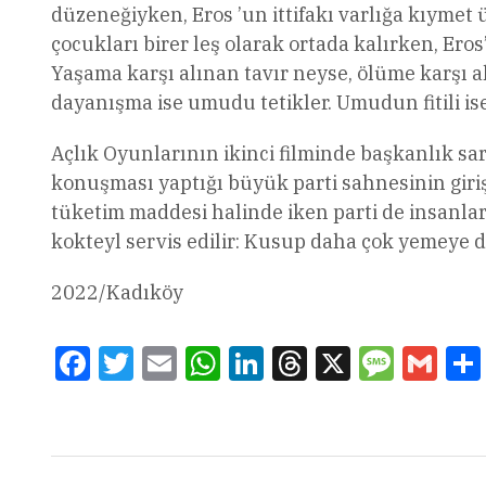
düzeneğiyken, Eros ’un ittifakı varlığa kıymet
çocukları birer leş olarak ortada kalırken, Eros
Yaşama karşı alınan tavır neyse, ölüme karşı 
dayanışma ise umudu tetikler. Umudun fitili ise
Açlık Oyunlarının ikinci filminde başkanlık sa
konuşması yaptığı büyük parti sahnesinin girişi
tüketim maddesi halinde iken parti de insanlar
kokteyl servis edilir: Kusup daha çok yemeye d
2022/Kadıköy
Facebook
Twitter
Email
WhatsApp
LinkedIn
Threads
X
Message
Gmai