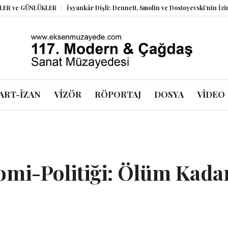
ÜNLÜKLER
İsyankâr Dişli: Dennett, Smolin ve Dostoyevski’nin İzinde Varolu
ART-İZAN
VİZÖR
RÖPORTAJ
DOSYA
VİDEO
mi-Politiği: Ölüm Kada