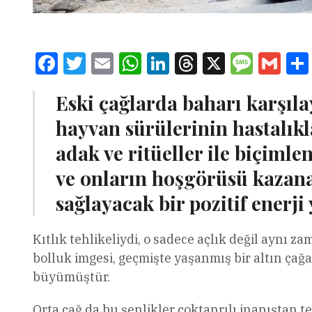
Facebook
Twitter
Email
WhatsApp
LinkedIn
Threads
X
Message
Gmai
Eski çağlarda baharı karşıla
hayvan sürülerinin hastalık
adak ve ritüeller ile biçimle
ve onların hoşgörüsü kazana
sağlayacak bir pozitif enerj
Kıtlık tehlikeliydi, o sadece açlık değil aynı
bolluk imgesi, geçmişte yaşanmış bir altın çağ
büyümüştür.
Orta çağ da bu şenlikler çoktanrılı inanıştan te