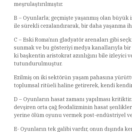
meşrulaştırılmıştır.
B – Oyunlarla; geçmişte yaşanmış olan büyük i
ile sürekli cezalandırarak, bir daha yaşanma i
C – Eski Roma’nın gladyatör arenaları gibi seçki
sunmak ve bu gösteriyi medya kanallarıyla bir
ki başkentin aristokrat azınlığını bile izleyici
tutundurulmuştur.
Ezilmiş on iki sektörün yaşam pahasına yürüt
toplumsal ritüeli haline getirerek, kendi kendi
D – Oyunların hasat zamanı yapılması kritiktir
devşiren orta çağ feodalizminin hasat şenlikler
yerine ölüm oyunu vermek post-endüstriyel ve dij
E- Oyunların tek galibi vardır, onun dışında 