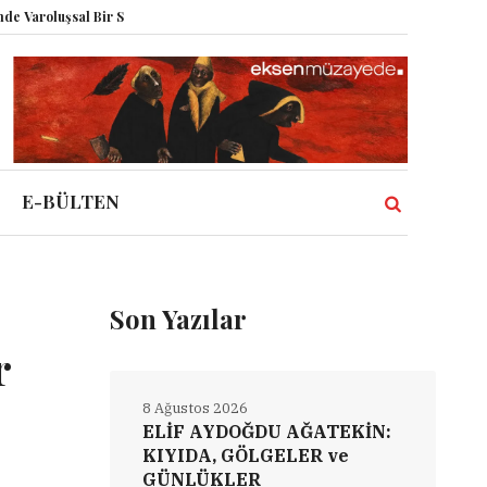
şsal Bir Sentez
Herbert Melzig ve Atatürk
Miz Volume XII
Şahbender
E-BÜLTEN
Son Yazılar
r
8 Ağustos 2026
ELİF AYDOĞDU AĞATEKİN:
KIYIDA, GÖLGELER ve
GÜNLÜKLER