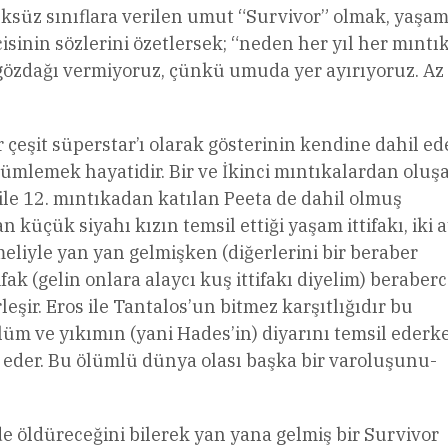
süz sınıflara verilen umut “Survivor” olmak, yaşa
isinin sözlerini özetlersek; “neden her yıl her mınt
ip gözdağı vermiyoruz, çünkü umuda yer ayırıyoruz. A
 çeşit süperstar’ı olarak gösterinin kendine dahil ed
özümlemek hayatidir. Bir ve İkinci mıntıkalardan oluş
 ile 12. mıntıkadan katılan Peeta de dahil olmuş
 küçük siyahı kızın temsil ettiği yaşam ittifakı, iki a
meliyle yan yan gelmişken (diğerlerini bir beraber
fak (gelin onlara alaycı kuş ittifakı diyelim) beraber
ir. Eros ile Tantalos’un bitmez karşıtlığıdır bu
ölüm ve yıkımın (yani Hades’in) diyarını temsil ederk
il eder. Bu ölümlü dünya olası başka bir varoluşunu-
de öldüreceğini bilerek yan yana gelmiş bir Survivor