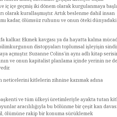
a ve iç içe geçmiş iki dönem olarak kurgulanmaya başla
arı olarak kurallaşmıştır. Artık beslenme dahil insan
amı kadar, ölümsüz ruhunu ve onun öteki dünyadaki
rafa kalkar. Ekmek kavgası ya da hayatta kalma mücad
ilimkurgunun distopyaları toplumsal işleyişin sindi
aya açmıştır. Suzanne Colins’in aynı adlı kitap seris
nın ve onun kapitalist planlama içinde yerinin ne d
edir.
 neticelerini kitlelerin zihnine kazımak adına
başkenti ve tüm ülkeyi üretimleriyle ayakta tutan kit
oyunlar aracılılığıyla bu bölünme bir çeşit kan davas
il, ölümüne rakip bir konuma sürüklemek