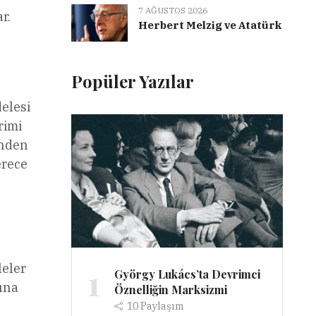
7 AĞUSTOS 2026
r.
Herbert Melzig ve Atatürk
Popüler Yazılar
elesi
rimi
inden
erece
1
leler
György Lukács’ta Devrimci
ına
Öznelliğin Marksizmi
10
Paylaşım