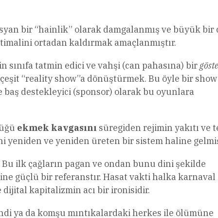
syan bir “hainlik” olarak damgalanmış ve büyük bir 
htimalini ortadan kaldırmak amaçlanmıştır.
n sınıfa tatmin edici ve vahşi (can pahasına) bir
göste
 çeşit “reality show”a dönüştürmek. Bu öyle bir show
 ve baş destekleyici (sponsor) olarak bu oyunlara
tüğü
ekmek kavgasını
süregiden rejimin yakıtı ve 
ni yeniden ve yeniden üreten bir sistem haline gelmiş
. Bu ilk çağların pagan ve ondan bunu dini şekilde
ine güçlü bir referanstır. Hasat vakti halka karnaval
ital kapitalizmin acı bir ironisidir.
kendi ya da komşu mıntıkalardaki herkes ile ölümüne