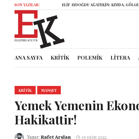
SON YAZILAR:
ELİF AYDOĞDU AĞATEKİN: KIYIDA, GÖLGELER ve G
ANA SAYFA
KRİTİK
POLEMİK
LİTERA
KRITIK
MANŞET
Yemek Yemenin Ekono
Hakikattir!
Rafet Arslan
Yazar:
18 EKIM 2022