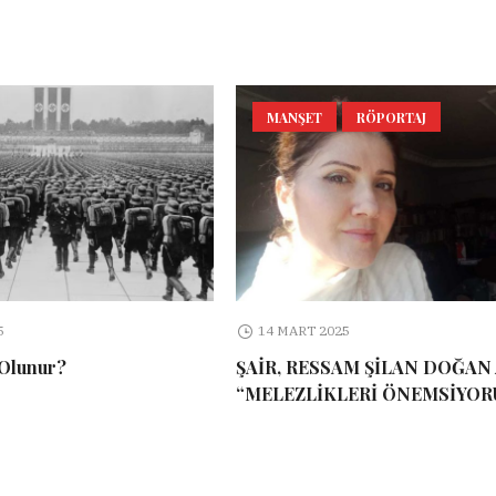
MANŞET
RÖPORTAJ
5
14 MART 2025
 Olunur?
ŞAİR, RESSAM ŞİLAN DOĞAN 
“MELEZLİKLERİ ÖNEMSİYOR