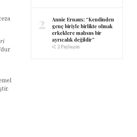
2
ceza
Annie Ernaux: “Kendinden
genç biriyle birlikte olmak
erkeklere mahsus bir
ayrıcalık değildir”
ri
2
Paylaşım
’dur
temel
tir.