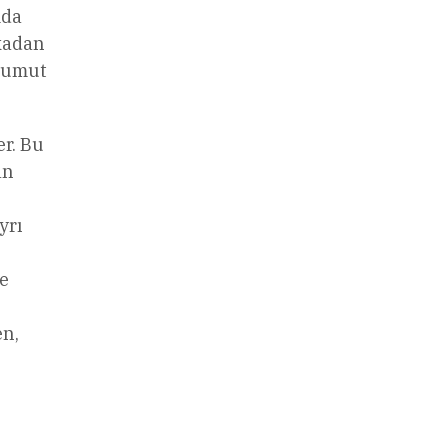
mda
ıkadan
z umut
er. Bu
an
yrı
ce
en,