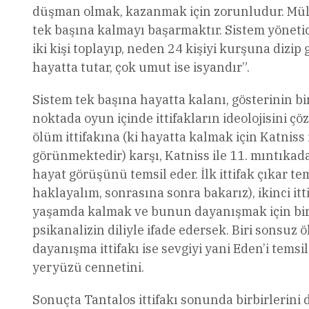
düşman olmak, kazanmak için zorunludur. Mülk
tek başına kalmayı başarmaktır. Sistem yönetic
iki kişi toplayıp, neden 24 kişiyi kurşuna diz
hayatta tutar, çok umut ise isyandır”.
Sistem tek başına hayatta kalanı, gösterinin bir
noktada oyun içinde ittifakların ideolojisini ç
ölüm ittifakına (ki hayatta kalmak için Katniss
görünmektedir) karşı, Katniss ile 11. mıntıkadan
hayat görüşünü temsil eder. İlk ittifak çıkar te
haklayalım, sonrasına sonra bakarız), ikinci itti
yaşamda kalmak ve bunun dayanışmak için birleş
psikanalizin diliyle ifade edersek. Biri sonsuz 
dayanışma ittifakı ise sevgiyi yani Eden’i tems
yeryüzü cennetini.
Sonuçta Tantalos ittifakı sonunda birbirlerini 