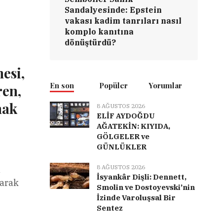
Sandalyesinde: Epstein
vakası kadim tanrıları nasıl
komplo kanıtına
dönüştürdü?
esi,
En son
Popüler
Yorumlar
ren,
mak
8 AĞUSTOS 2026
ELİF AYDOĞDU
AĞATEKİN: KIYIDA,
GÖLGELER ve
GÜNLÜKLER
8 AĞUSTOS 2026
a
İsyankâr Dişli: Dennett,
yarak
Smolin ve Dostoyevski’nin
İzinde Varoluşsal Bir
Sentez