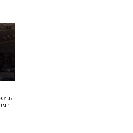
ATLI:
UM.”