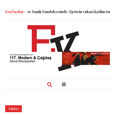
k!
Son Yazılar:
Semboller Sanık Sandalyesinde: Epstein vakası kadim tanrıları
VIDEO