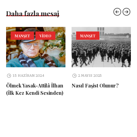
Daha fazla mesaj
MANŞET
VIDEO
MANŞET
15 HAZIRAN 2024
2 MAYIS 2025
Ölmek Yasak-Attilâ İlhan
Nasıl Faşist Olunur?
(İlk Kez Kendi Sesinden)