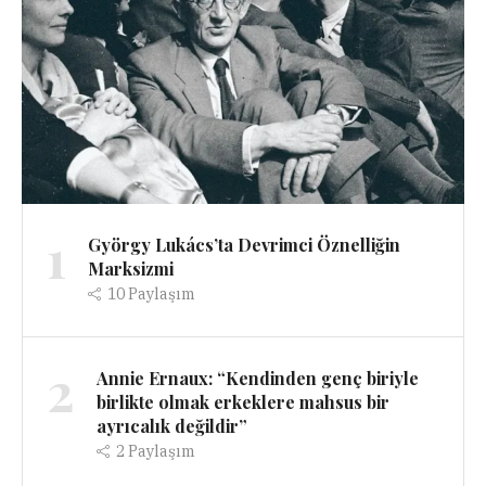
1
György Lukács’ta Devrimci Öznelliğin
Marksizmi
10
Paylaşım
2
Annie Ernaux: “Kendinden genç biriyle
birlikte olmak erkeklere mahsus bir
ayrıcalık değildir”
2
Paylaşım