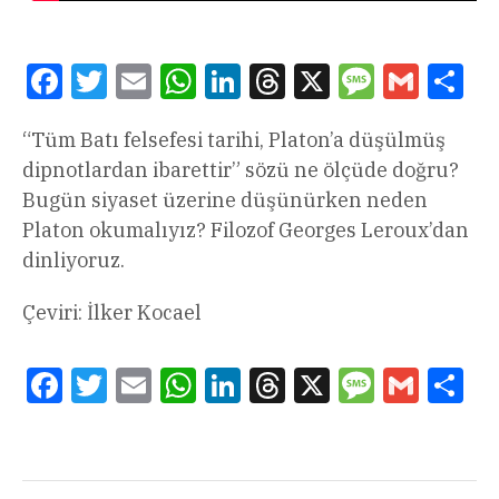
Facebook
Twitter
Email
WhatsApp
LinkedIn
Threads
X
Message
Gmail
Sha
“Tüm Batı felsefesi tarihi, Platon’a düşülmüş
dipnotlardan ibarettir” sözü ne ölçüde doğru?
Bugün siyaset üzerine düşünürken neden
Platon okumalıyız? Filozof Georges Leroux’dan
dinliyoruz.
Çeviri: İlker Kocael
Facebook
Twitter
Email
WhatsApp
LinkedIn
Threads
X
Message
Gmail
Sha