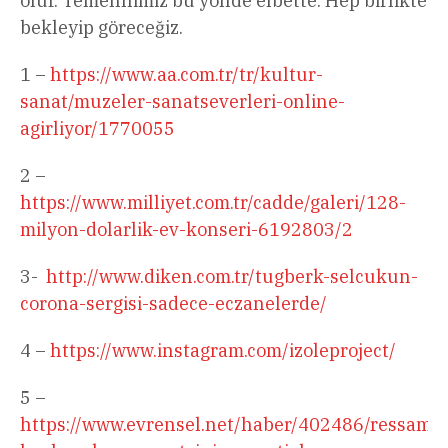
olur. Temennimiz bu yönde elbette. Hep birlikte
bekleyip göreceğiz.
1 –
https://www.aa.com.tr/tr/kultur-
sanat/muzeler-sanatseverleri-online-
agirliyor/1770055
2 –
https://www.milliyet.com.tr/cadde/galeri/128-
milyon-dolarlik-ev-konseri-6192803/2
3-
http://www.diken.com.tr/tugberk-selcukun-
corona-sergisi-sadece-eczanelerde/
4 –
https://www.instagram.com/izoleproject/
5 –
https://www.evrensel.net/haber/402486/ressam-