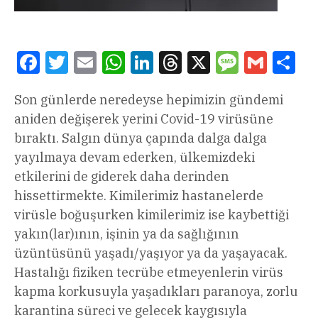
Facebook
Twitter
Email
WhatsApp
LinkedIn
Threads
X
Message
Gmail
Sha
Son günlerde neredeyse hepimizin gündemi
aniden değişerek yerini Covid-19 virüsüne
bıraktı. Salgın dünya çapında dalga dalga
yayılmaya devam ederken, ülkemizdeki
etkilerini de giderek daha derinden
hissettirmekte. Kimilerimiz hastanelerde
virüsle boğuşurken kimilerimiz ise kaybettiği
yakın(lar)ının, işinin ya da sağlığının
üzüntüsünü yaşadı/yaşıyor ya da yaşayacak.
Hastalığı fiziken tecrübe etmeyenlerin virüs
kapma korkusuyla yaşadıkları paranoya, zorlu
karantina süreci ve gelecek kaygısıyla