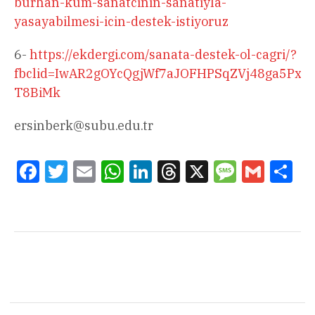
burhan-kum-sanatcinin-sanatiyla-
yasayabilmesi-icin-destek-istiyoruz
6-
https://ekdergi.com/sanata-destek-ol-cagri/?
fbclid=IwAR2gOYcQgjWf7aJOFHPSqZVj48ga5PxR
T8BiMk
ersinberk@subu.edu.tr
Facebook
Twitter
Email
WhatsApp
LinkedIn
Threads
X
Message
Gmail
Sha