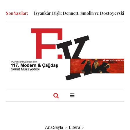
KLER
Son Yazılar:
İsyankâr Dişli: Dennett, Smolin ve Dostoyevski’nin İzinde Va
Ana Sayfa
Litera