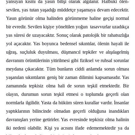
yansıyan kısmı da yasın bitişi olarak algılanır. Halbuki ölen-
sevilen, yas tutan yaşadığı müddetçe yaşamaya devam edecektir.
Yasın görünür olma halinden görünmeme haline geçişi normal
bir evredir. Sevilen kişiye yöneltilen yoğun tasavvurlar uzadıkça
yas süresi de uzayacaktır. Sonuç olarak patolojik bir rahatsızlığa
yol açacaktır. Yas boyunca bedensel sıkıntılar, ölenin hayali ile
uğraş, suçluluk duyulması, düşmancıl tepkiler ve alışılagelmiş
davranım örüntülerinin yitirilmesi gibi fiziksel ve ruhsal sorunlar
meydana çıkacaktır. Tüm bunların ciddi anlamda sorun olması
yaşanılan sıkıntıların geniş bir zaman dilimini kapsamasıdır. Yas
zamanında tepkisiz olma hali de sorun teşkil etmektedir. Bir
olayın, durumun sorun teşkil etmesi o toplumda geçerli olan
normlarla ilgilidir. Yasta da hüküm süren kurallar vardır. İnsanlar
yaptıklarının bilincinde olmadan geçerli olduğuna inandıkları
davranışları yerine getirirler. Yas evresinde tepkisiz olma halinin
iki nedeni olabilir. Kişi ya acısını ifade edememektedir ya da