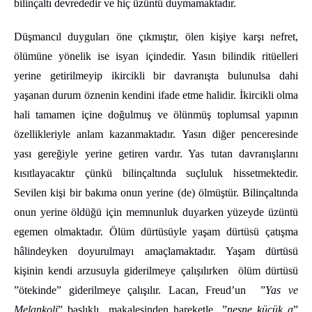
bilinçaltı devrededir ve hiç üzüntü duymamaktadır.
Düşmancıl duyguları öne çıkmıştır, ölen kişiye karşı nefret,
ölümüne yönelik ise isyan içindedir. Yasın bilindik ritüelleri
yerine getirilmeyip ikircikli bir davranışta bulunulsa dahi
yaşanan durum öznenin kendini ifade etme halidir. İkircikli olma
hali tamamen içine doğulmuş ve ölünmüş toplumsal yapının
özellikleriyle anlam kazanmaktadır. Yasın diğer penceresinde
yası gereğiyle yerine getiren vardır. Yas tutan davranışlarını
kısıtlayacaktır çünkü bilinçaltında suçluluk hissetmektedir.
Sevilen kişi bir bakıma onun yerine (de) ölmüştür. Bilinçaltında
onun yerine öldüğü için memnunluk duyarken yüzeyde üzüntü
egemen olmaktadır. Ölüm dürtüsüyle yaşam dürtüsü çatışma
hâlindeyken doyurulmayı amaçlamaktadır. Yaşam dürtüsü
kişinin kendi arzusuyla giderilmeye çalışılırken ölüm dürtüsü
”ötekinde” giderilmeye çalışılır. Lacan, Freud’un ”
Yas ve
Melankoli
” başlıklı makalesinden hareketle ”
nesne küçük a
”