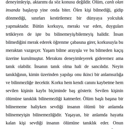
deneyimleyip, aktarımı da söz konusu değildir. Ölüm,
canlı olan
insanda
başlayıp yine onda biter. Ölen kişi bilmediği, gidip
dönmediği, sınırları kestirilemez bir dünyaya yolculuk
yapmaktadır. Bütün korkuyu, merakı var eden, duyguları
tetikleyen de işte bu bilinemeyiş/bilemeyiş halidir. İnsan
bilmediğini merak ederek öğrenme çabasına girer, korkusuyla bu
meraktan vazgeçer. Yaşam bilme arayışla ve bu bilmeden kaçış
üzerine kurulmuştur. Merakını deneyimleyerek gideremez ama
tanık olabilir. İnsanın tanık olma hali de sancılıdır. Neyin
tanıklığının, kimin üzerinden yapılışı onu ikinci bir anlamsızlığa
ve bilinmezliğe itecektir. Korku hem kendi canını kaybetme hem
sevilen kişinin kaybı biçiminde baş gösterir. Sevilen kişinin
ölümüne tanıklık bilinemezliği katmerler. Ölüm başlı başına bir
bilinememe haliyken sevdiği insanın ölümü bir anlamda
bilinemeyişin bilinemezliğidir. Yaşayan, bir anlamda hayatta
kalan kişi sevdiği insanın ölümüne tanıklık eder. Onun