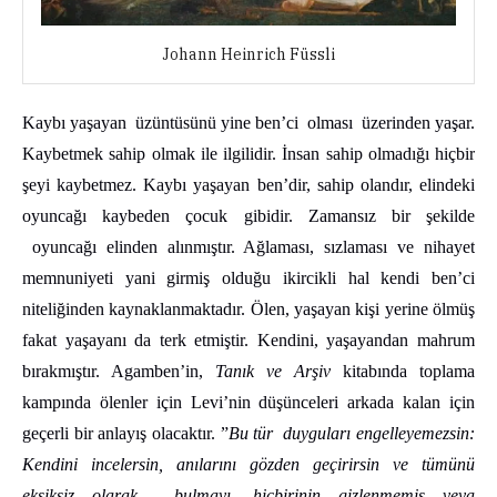
Johann Heinrich Füssli
Kaybı yaşayan üzüntüsünü yine ben’ci olması üzerinden yaşar.
Kaybetmek sahip olmak ile ilgilidir. İnsan sahip olmadığı hiçbir
şeyi kaybetmez. Kaybı yaşayan ben’dir, sahip olandır, elindeki
oyuncağı kaybeden çocuk gibidir. Zamansız bir şekilde
oyuncağı elinden alınmıştır. Ağlaması, sızlaması ve nihayet
memnuniyeti yani girmiş olduğu ikircikli hal kendi ben’ci
niteliğinden kaynaklanmaktadır. Ölen, yaşayan kişi yerine ölmüş
fakat yaşayanı da terk etmiştir. Kendini, yaşayandan mahrum
bırakmıştır. Agamben’in,
Tanık ve Arşiv
kitabında toplama
kampında ölenler için Levi’nin düşünceleri arkada kalan için
geçerli bir anlayış olacaktır. ”
Bu tür duyguları engelleyemezsin:
Kendini incelersin, anılarını gözden geçirirsin ve tümünü
eksiksiz olarak bulmayı, hiçbirinin gizlenmemiş veya