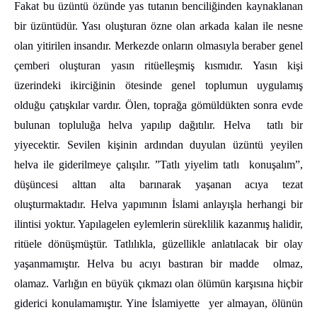
Fakat bu üzüntü özünde yas tutanın benciliğinden kaynaklanan
bir üzüntüdür. Yası oluşturan özne olan arkada kalan ile nesne
olan yitirilen insandır. Merkezde onların olmasıyla beraber genel
çemberi oluşturan yasın ritüelleşmiş kısmıdır. Yasın kişi
üzerindeki ikirciğinin ötesinde genel toplumun uygulamış
olduğu çatışkılar vardır. Ölen, toprağa gömüldükten sonra evde
bulunan topluluğa helva yapılıp dağıtılır. Helva tatlı bir
yiyecektir. Sevilen kişinin ardından duyulan üzüntü yeyilen
helva ile giderilmeye çalışılır. ”Tatlı yiyelim tatlı konuşalım”,
düşüncesi alttan alta barınarak yaşanan acıya tezat
oluşturmaktadır. Helva yapımının İslami anlayışla herhangi bir
ilintisi yoktur. Yapılagelen eylemlerin süreklilik kazanmış halidir,
ritüele dönüşmüştür. Tatlılıkla, güzellikle anlatılacak bir olay
yaşanmamıştır. Helva bu acıyı bastıran bir madde olmaz,
olamaz. Varlığın en büyük çıkmazı olan ölümün karşısına hiçbir
giderici konulamamıştır. Yine İslamiyette yer almayan, ölünün