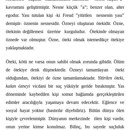
kavramını geliştirmiştir. Nesne küçük ”a”; benzer olan, alter
egodur. Yası tutulan kişi -ki Freud ”yitirilen nesnenin yası”
demiştir- öznenin nesnesidir. Özneyi oluşturan ötekidir. Özne,
ötekinin değillemesi üzerine kurguludur. Ötekinde olmayan
öznede var olmuştur. Özne, öteki olmak istemedikçe ötekiye
yaklaşmaktadır.
Öteki, kötü ne varsa onun sahibi olmak zorunda gibidir. Ölüm
de ötekiye denk düşmektedir. Özneyi tamamlayan öteki
olduğundan, ötekiyi de özne tamamlamaktadır.
Yitirilen öteki
,
kalan özneyi
vicdani bir suç yüküyle geride bırakmıştır. Yas
döneminde kaybedilen kişi somut bağlamda gerçekleştirilen
edimler aracılığıyla yaşamaya devam edecektir. Eğlence ve
sosyal hayat yoktur (bastırılır diyebiliriz). Bütün dünya ölen
kişiyle çevrelenmiştir. Dünyanın merkezinde ölen kişi vardır,
onun yerine kimse konulmaz. Bilinç, bu sayede suçluluk