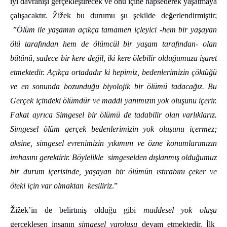
iyi davranışı gerçekleştirecek ve onu içine hapsederek yaşatmaya
çalışacaktır. Žižek bu durumu şu şekilde değerlendirmiştir;
”
Ölüm ile yaşamın açıkça tamamen içleyici -hem bir yaşayan
ölü tarafından hem de ölümcül bir yaşam tarafından- olan
bütünü, sadece bir kere değil, iki kere ölebilir olduğumuza işaret
etmektedir. Açıkça ortadadır ki hepimiz, bedenlerimizin çöktüğü
ve en sonunda bozunduğu biyolojik bir ölümü tadacağız. Bu
Gerçek içindeki ölümdür ve maddi yanımızın yok oluşunu içerir.
Fakat ayrıca Simgesel bir ölümü de tadabilir olan varlıklarız.
Simgesel ölüm gerçek bedenlerimizin yok oluşunu içermez;
aksine, simgesel evrenimizin yıkımını ve özne konumlarımızın
imhasını gerektirir. Böylelikle simgeselden dışlanmış olduğumuz
bir durum içerisinde, yaşayan bir ölümün ıstırabını çeker ve
öteki için var olmaktan kesiliriz
.”
Žižek’in de belirtmiş olduğu gibi
maddesel yok oluşu
gerçekleşen insanın
simgesel varoluşu
devam etmektedir. İlk