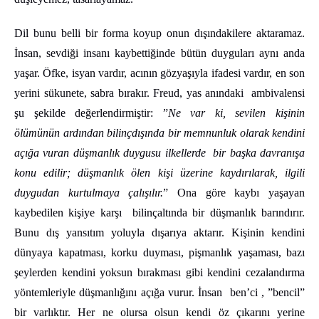
Dil bunu belli bir forma koyup onun dışındakilere aktaramaz.
İnsan, sevdiği insanı kaybettiğinde bütün duyguları aynı anda
yaşar. Öfke, isyan vardır, acının gözyaşıyla ifadesi vardır, en son
yerini sükunete, sabra bırakır. Freud, yas anındaki ambivalensi
şu şekilde değerlendirmiştir: ”
Ne var ki, sevilen kişinin
ölümünün ardından bilinçdışında bir memnunluk olarak kendini
açığa vuran düşmanlık duygusu ilkellerde bir başka davranışa
konu edilir; düşmanlık ölen kişi üzerine kaydırılarak, ilgili
duygudan kurtulmaya çalışılır.
” Ona göre kaybı yaşayan
kaybedilen kişiye karşı bilinçaltında bir düşmanlık barındırır.
Bunu dış yansıtım yoluyla dışarıya aktarır. Kişinin kendini
dünyaya kapatması, korku duyması, pişmanlık yaşaması, bazı
şeylerden kendini yoksun bırakması gibi kendini cezalandırma
yöntemleriyle düşmanlığını açığa vurur. İnsan ben’ci , ”bencil”
bir varlıktır. Her ne olursa olsun kendi öz çıkarını yerine