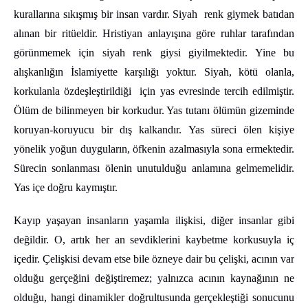
kurallarına sıkışmış bir insan vardır. Siyah renk giymek batıdan
alınan bir ritüeldir. Hristiyan anlayışına göre ruhlar tarafından
görünmemek için siyah renk giysi giyilmektedir. Yine bu
alışkanlığın İslamiyette karşılığı yoktur. Siyah, kötü olanla,
korkulanla özdeşleştirildiği için yas evresinde tercih edilmiştir.
Ölüm de bilinmeyen bir korkudur. Yas tutanı ölümün gizeminde
koruyan-koruyucu bir dış kalkandır. Yas süreci ölen kişiye
yönelik yoğun duyguların, öfkenin azalmasıyla sona ermektedir.
Sürecin sonlanması ölenin unutulduğu anlamına gelmemelidir.
Yas içe doğru kaymıştır.
Kayıp yaşayan insanların yaşamla ilişkisi, diğer insanlar gibi
değildir. O, artık her an sevdiklerini kaybetme korkusuyla iç
içedir. Çelişkisi devam etse bile özneye dair bu çelişki, acının var
olduğu gerçeğini değiştiremez; yalnızca acının kaynağının ne
olduğu, hangi dinamikler doğrultusunda gerçekleştiği sonucunu