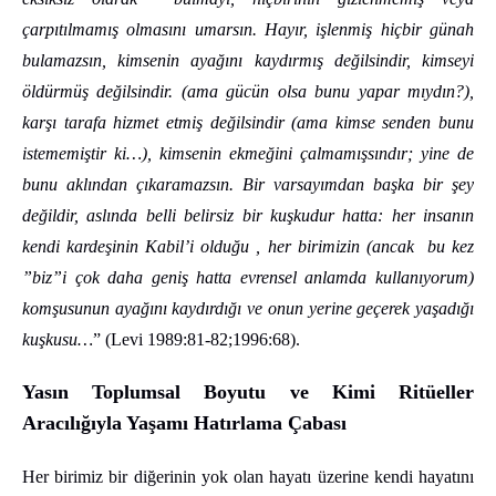
çarpıtılmamış olmasını umarsın. Hayır, işlenmiş hiçbir günah
bulamazsın, kimsenin ayağını kaydırmış değilsindir, kimseyi
öldürmüş değilsindir. (ama gücün olsa bunu yapar mıydın?),
karşı tarafa hizmet etmiş değilsindir (ama kimse senden bunu
istememiştir ki…), kimsenin ekmeğini çalmamışsındır; yine de
bunu aklından çıkaramazsın. Bir varsayımdan başka bir şey
değildir, aslında belli belirsiz bir kuşkudur hatta:
her insanın
kendi kardeşinin Kabil’i olduğu , her birimizin (ancak bu kez
”biz”i çok daha geniş hatta evrensel anlamda kullanıyorum)
komşusunun ayağını kaydırdığı ve onun yerine geçerek yaşadığı
kuşkusu…
” (Levi 1989:81-82;1996:68).
Yasın Toplumsal Boyutu ve Kimi Ritüeller
Aracılığıyla Yaşamı Hatırlama Çabası
Her birimiz bir diğerinin yok olan hayatı üzerine kendi hayatını