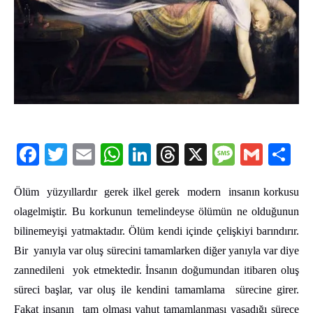
Facebook
Twitter
Email
WhatsApp
LinkedIn
Threads
X
Message
Gmail
Sha
Ölüm yüzyıllardır gerek ilkel gerek modern insanın korkusu
olagelmiştir. Bu korkunun temelindeyse ölümün ne olduğunun
bilinemeyişi yatmaktadır.
Ölüm kendi içinde çelişkiyi barındırır.
Bir yanıyla var oluş sürecini tamamlarken diğer yanıyla var diye
zannedileni yok etmektedir. İnsanın doğumundan itibaren oluş
süreci başlar, var oluş ile kendini tamamlama sürecine girer.
Fakat insanın tam olması yahut tamamlanması yaşadığı sürece