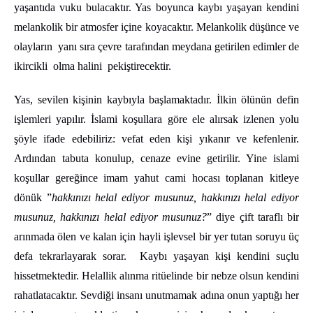
yaşantıda vuku bulacaktır. Yas boyunca kaybı yaşayan kendini
melankolik bir atmosfer içine koyacaktır. Melankolik düşünce ve
olayların yanı sıra çevre tarafından meydana getirilen edimler de
ikircikli olma halini pekiştirecektir.
Yas, sevilen kişinin kaybıyla başlamaktadır. İlkin ölünün defin
işlemleri yapılır. İslami koşullara göre ele alırsak izlenen yolu
şöyle ifade edebiliriz: vefat eden kişi yıkanır ve kefenlenir.
Ardından tabuta konulup, cenaze evine getirilir. Yine islami
koşullar gereğince imam yahut cami hocası toplanan kitleye
dönük ”
hakkınızı helal ediyor musunuz, hakkınızı helal ediyor
musunuz, hakkınızı helal ediyor musunuz?
” diye çift taraflı bir
arınmada ölen ve kalan için hayli işlevsel bir yer tutan soruyu üç
defa tekrarlayarak sorar. Kaybı yaşayan kişi kendini suçlu
hissetmektedir. Helallik alınma ritüelinde bir nebze olsun kendini
rahatlatacaktır. Sevdiği insanı unutmamak adına onun yaptığı her