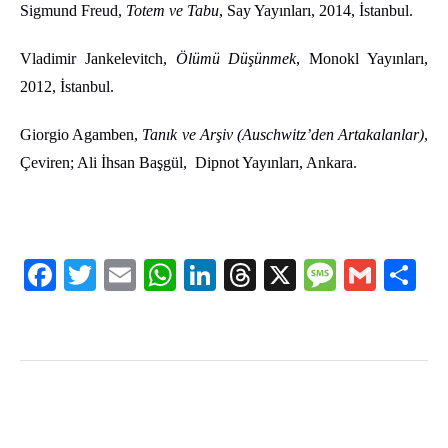
Sigmund Freud,
Totem ve Tabu
, Say Yayınları, 2014, İstanbul.
Vladimir Jankelevitch,
Ölümü Düşünmek
, Monokl Yayınları,
2012, İstanbul.
Giorgio Agamben,
Tanık ve Arşiv (Auschwitz’den Artakalanlar)
,
Çeviren; Ali İhsan Başgül, Dipnot Yayınları, Ankara.
Facebook
Twitter
Email
WhatsApp
LinkedIn
Threads
X
Message
Gmail
Sha