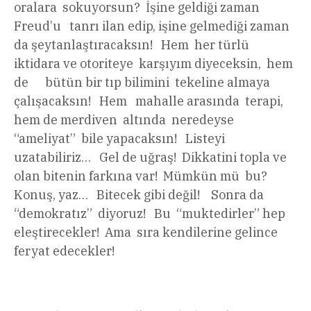
oralara sokuyorsun? İşine geldiği zaman
Freud’u tanrı ilan edip, işine gelmediği zaman
da şeytanlaştıracaksın! Hem her türlü
iktidara ve otoriteye karşıyım diyeceksin, hem
de bütün bir tıp bilimini tekeline almaya
çalışacaksın! Hem mahalle arasında terapi,
hem de merdiven altında neredeyse
“ameliyat” bile yapacaksın! Listeyi
uzatabiliriz… Gel de uğraş! Dikkatini topla ve
olan bitenin farkına var! Mümkün mü bu?
Konuş, yaz… Bitecek gibi değil! Sonra da
“demokratız” diyoruz! Bu “muktedirler” hep
eleştirecekler! Ama sıra kendilerine gelince
feryat edecekler!