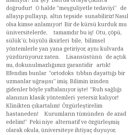
doğrudur! O halde “meşguliyetle tedaviyi” de
allayıp pullayıp, altın tepside sunabiliriz! Nasıl
olsa kimse anlamıyor! Bir de kürsü kurduk mu
üniversitelerde, tamamdır bu iş! Otu, çöpü,
sülük’ü; büyülü iksirleri bile, bilimsel
yöntemlerle yan yana getiriyor, aynı kulvarda
yüzdürüyoruz zaten. Lisansüstünü de açtık
mı, dokunulmazlığımız garantidir artık!
Efendim bunlar “ortodoks tıbbın dayattığı bir
uzmanlar uğraşısı” imiş. Bilimin izinden
gidenler böyle yaftalanıyor işte! “Ruh sağlığı
alanının klasik yöntemleri yetersiz kalıyor!
Klinikten çıkartalım! Özgürleştirelim
hastaneden! Kurumların tümünden de azad
edelim!” Peki niye alternatif ve özgürleşmiş
olarak okula, üniversiteye ihtiyaç duyuyor,