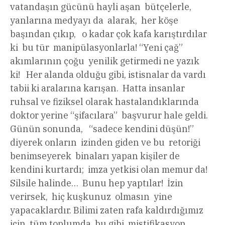
vatandaşın gücünü hayli aşan bütçelerle,
yanlarına medyayı da alarak, her köşe
başından çıkıp, o kadar çok kafa karıştırdılar
ki bu tür manipülasyonlarla! “Yeni çağ”
akımlarının çoğu yenilik getirmedi ne yazık
ki! Her alanda olduğu gibi, istisnalar da vardı
tabii ki aralarına karışan. Hatta insanlar
ruhsal ve fiziksel olarak hastalandıklarında
doktor yerine “şifacılara” başvurur hale geldi.
Günün sonunda, “sadece kendini düşün!”
diyerek onların izinden giden ve bu retoriği
benimseyerek binaları yapan kişiler de
kendini kurtardı; imza yetkisi olan memur da!
Silsile halinde… Bunu hep yaptılar! İzin
verirsek, hiç kuşkunuz olmasın yine
yapacaklardır. Bilimi zaten rafa kaldırdığımız
için, tüm toplumda bu gibi mistifikasyon