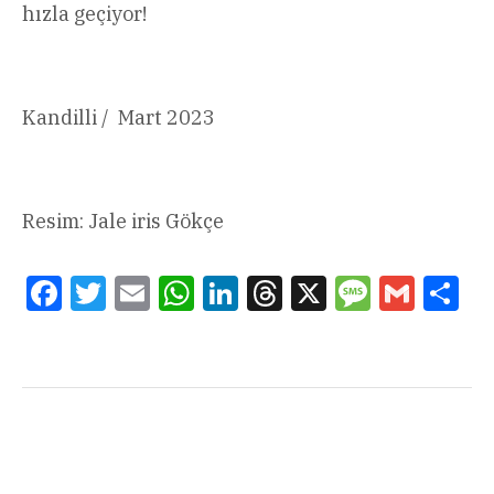
hızla geçiyor!
Kandilli / Mart 2023
Resim: Jale iris Gökçe
Facebook
Twitter
Email
WhatsApp
LinkedIn
Threads
X
Message
Gmail
Sha