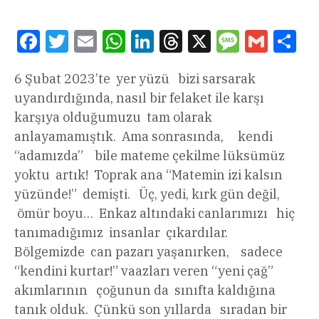
Facebook
Twitter
Email
WhatsApp
LinkedIn
Threads
X
Message
Gmail
Sha
6 Şubat 2023’te yer yüzü bizi sarsarak
uyandırdığında, nasıl bir felaket ile karşı
karşıya olduğumuzu tam olarak
anlayamamıştık. Ama sonrasında, kendi
“adamızda” bile mateme çekilme lüksümüz
yoktu artık! Toprak ana “Matemin izi kalsın
yüzünde!” demişti. Üç, yedi, kırk gün değil,
ömür boyu… Enkaz altındaki canlarımızı hiç
tanımadığımız insanlar çıkardılar.
Bölgemizde can pazarı yaşanırken, sadece
“kendini kurtar!” vaazları veren “yeni çağ”
akımlarının çoğunun da sınıfta kaldığına
tanık olduk. Çünkü son yıllarda sıradan bir