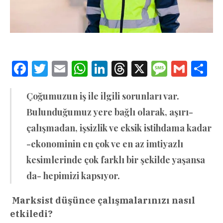
Facebook
Twitter
Email
WhatsApp
LinkedIn
Threads
X
Message
Gmail
Sha
Çoğumuzun iş ile ilgili sorunları var.
Bulunduğumuz yere bağlı olarak, aşırı-
çalışmadan, işsizlik ve eksik istihdama kadar
-ekonominin en çok ve en az imtiyazlı
kesimlerinde çok farklı bir şekilde yaşansa
da- hepimizi kapsıyor.
Marksist düşünce çalışmalarınızı nasıl
etkiledi?