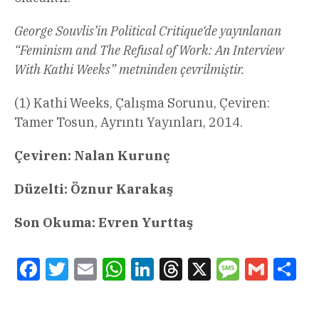
George Souvlis’in Political Critique‘de yayınlanan
“Feminism and The Refusal of Work: An Interview
With Kathi Weeks” metninden çevrilmiştir.
(1) Kathi Weeks, Çalışma Sorunu, Çeviren:
Tamer Tosun, Ayrıntı Yayınları, 2014.
Çeviren: Nalan Kurunç
Düzelti: Öznur Karakaş
Son Okuma: Evren Yurttaş
Facebook
Twitter
Email
WhatsApp
LinkedIn
Threads
X
Message
Gmail
Sha