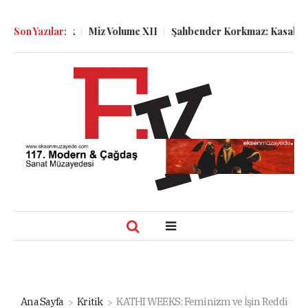
Atatürk
Son Yazılar:
Miz Volume XII
Şahbender Korkmaz: Kasabanın Kuyu 
Ana Sayfa
Kritik
KATHI WEEKS: Feminizm ve İşin Reddi