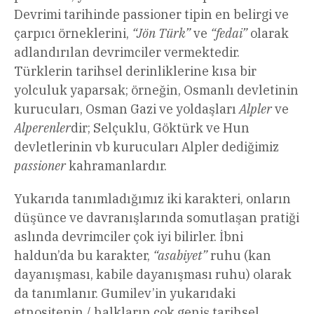
Devrimi tarihinde passioner tipin en belirgi ve
çarpıcı örneklerini,
“Jön Türk”
ve
“fedai”
olarak
adlandırılan devrimciler vermektedir.
Türklerin tarihsel derinliklerine kısa bir
yolculuk yaparsak; örneğin, Osmanlı devletinin
kurucuları, Osman Gazi ve yoldaşları
Alpler
ve
Alperenler
dir; Selçuklu, Göktürk ve Hun
devletlerinin vb kurucuları Alpler dediğimiz
passioner
kahramanlardır.
Yukarıda tanımladığımız iki karakteri, onların
düşünce ve davranışlarında somutlaşan pratiği
aslında devrimciler çok iyi bilirler. İbni
haldun’da bu karakter,
“asabiyet”
ruhu (kan
dayanışması, kabile dayanışması ruhu) olarak
da tanımlanır. Gumilev’in yukarıdaki
etnositenin / halkların çok geniş tarihsel