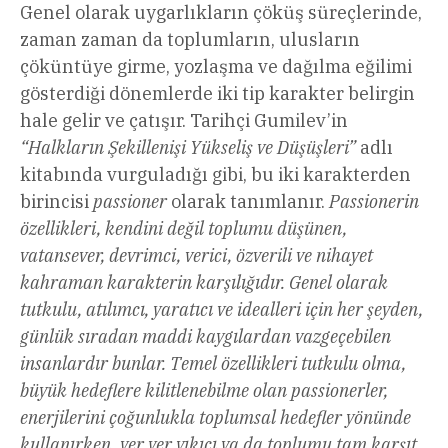
Genel olarak uygarlıkların çöküş süreçlerinde,
zaman zaman da toplumların, ulusların
çöküntüye girme, yozlaşma ve dağılma eğilimi
gösterdiği dönemlerde iki tip karakter belirgin
hale gelir ve çatışır. Tarihçi Gumilev’in
“Halkların Şekillenişi Yükseliş ve Düşüşleri”
adlı
kitabında vurguladığı gibi, bu iki karakterden
birincisi
passioner
olarak tanımlanır.
Passionerin
özellikleri, kendini değil toplumu düşünen,
vatansever, devrimci, verici, özverili ve nihayet
kahraman karakterin karşılığıdır. Genel olarak
tutkulu, atılımcı, yaratıcı ve idealleri için her şeyden,
günlük sıradan maddi kaygılardan vazgeçebilen
insanlardır bunlar. Temel özellikleri tutkulu olma,
büyük hedeflere kilitlenebilme olan passionerler,
enerjilerini çoğunlukla toplumsal hedefler yönünde
kullanırken, yer yer yıkıcı ya da toplumu tam karşıt