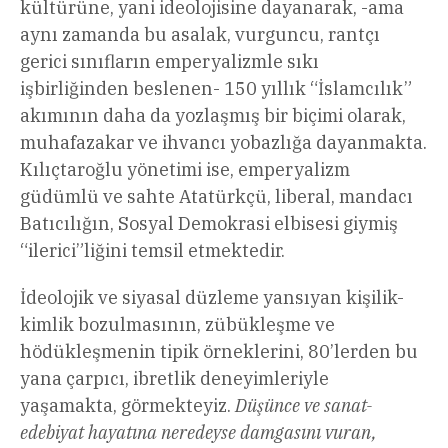
kültürüne, yani ideolojisine dayanarak, -ama
aynı zamanda bu asalak, vurguncu, rantçı
gerici sınıfların emperyalizmle sıkı
işbirliğinden beslenen- 150 yıllık “İslamcılık”
akımının daha da yozlaşmış bir biçimi olarak,
muhafazakar ve ihvancı yobazlığa dayanmakta.
Kılıçtaroğlu yönetimi ise, emperyalizm
güdümlü ve sahte Atatürkçü, liberal, mandacı
Batıcılığın, Sosyal Demokrasi elbisesi giymiş
“ilerici”liğini temsil etmektedir.
İdeolojik ve siyasal düzleme yansıyan kişilik-
kimlik bozulmasının, zübükleşme ve
hödükleşmenin tipik örneklerini, 80’lerden bu
yana çarpıcı, ibretlik deneyimleriyle
yaşamakta, görmekteyiz.
Düşünce ve sanat-
edebiyat hayatına neredeyse damgasını vuran,