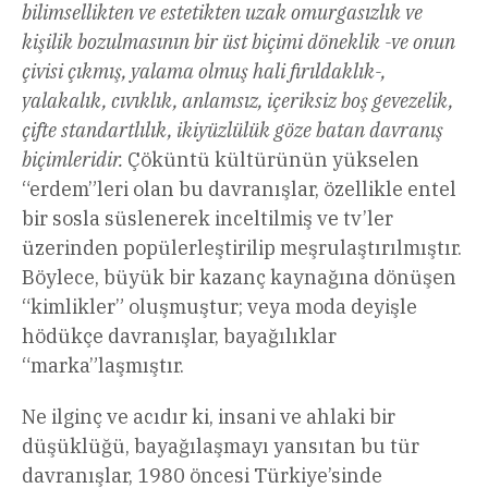
bilimsellikten ve estetikten uzak omurgasızlık ve
kişilik bozulmasının bir üst biçimi döneklik -ve onun
çivisi çıkmış, yalama olmuş hali fırıldaklık-,
yalakalık, cıvıklık, anlamsız, içeriksiz boş gevezelik,
çifte standartlılık, ikiyüzlülük göze batan davranış
biçimleridir.
Çöküntü kültürünün yükselen
“erdem”leri olan bu davranışlar, özellikle entel
bir sosla süslenerek inceltilmiş ve tv’ler
üzerinden popülerleştirilip meşrulaştırılmıştır.
Böylece, büyük bir kazanç kaynağına dönüşen
“kimlikler” oluşmuştur; veya moda deyişle
hödükçe davranışlar, bayağılıklar
“marka”laşmıştır.
Ne ilginç ve acıdır ki, insani ve ahlaki bir
düşüklüğü, bayağılaşmayı yansıtan bu tür
davranışlar, 1980 öncesi Türkiye’sinde