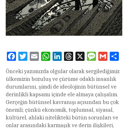
Facebook
Twitter
Email
WhatsApp
LinkedIn
Threads
X
Message
Gmail
Sha
Önceki yazımızda olgular olarak sergilediğimiz
ülkemizin bozuluş ve çürüme odaklı insanlık
durumlarını, şimdi de ideolojinin bütünsel ve
derinlikli kapsamı içinde ele almaya çalışalım.
Gerçeğin bütünsel kavranışı açısından bu çok
önemli; çünkü ekonomik, toplumsal, siyasal,
kültürel, ahlaki nitelikteki bütün sorunları ve
onlar arasındaki karmaşık ve derin ilişkileri,