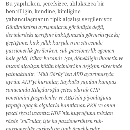
Bu yapılırken, şerefsizce, ahlaksızca bir
bencilliğin, kendine, kimliğine
yabancılaşmanın tipik alçalışı sergileniyor.
Günümüzdeki ayrışmaların görünüşte değil,
derinlerdeki içeriğine baktığımızda görmekteyiz ki;
geçtiğimiz kırk yıllık karşıdevrim sürecinde
passionerlik gerilerken, sub-passionerlik egemen
hale geldi, itibar kazandı. İşte, dönekliğin ihanetin ve
insani alçalışın bütün biçimleri bu değişim sürecinde
yatmaktadır. “Milli Görüş”ten ABD ayartmasıyla
ayrılıp AKP’yi kuranlar, Baykal’a yapılan kumpas
sonucunda Kılıçdaroğlu çetesi olarak CHP
yönetimini gaspedenler ve ABD’nin piyonluğunu
yaptığı apaçık olgularla kanıtlanan PKK ve onun
yasal siyasi uzantısı HDP’nin kuyruğuna takılan
sözde “sol”cular, işte bu passionerlikten sub-
passionerliğe çarkedişin tipik örnekleridir.