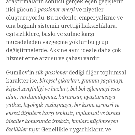
araştırmaların sonucu gerçekleşen geçişlerin
itici gücünü
passioner enerji
ve niyetler
oluşturuyordu. Bu nedenle, emperyalizme ve
ona bağımlı sistemin ürettiği haksızlıklara,
eşitsizliklere, baskı ve zulme karşı
mücadeleden vazgeçme yoktur bu grup
değiştirmelerde. Aksine aynı ideale daha çok
hizmet etme arzusu ve çabası vardır.
Gumilev’in
süb-passioner
dediği diğer toplumsal
karakter ise,
bireysel çıkarları, gününü yaşamayı,
kişisel zenginliği ve hazları, bol bol eğlenmeyi esas
alan, vurdumduymaz, karamsar, uyuşturucuya
yatkın, biyolojik yozlaşmaya, bir kısmı eşcinsel ve
ensest ilişkilere karşı tepkisiz, toplumsal ve insani
idealler konusunda isteksiz, bunları küçümseyen
özellikler taşır.
Genellikle uygarlıkların ve