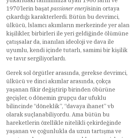
yukarıdaki tanımımıza uyan 1960’ların ve
1970’lerin başat
passioner enerji
sinin ortaya
çıkardığı karakterlerdi. Bütün bu devrimci,
ülkücü, İslamcı akımların merkezinde yer alan
kişilikler, birbirleri ile yeri geldiğinde ölümüne
çatışsalar da, inanılan ideoloji ve dava ile
uyumlu, kendi içinde tutarlı, samimi bir kişilik
ve tavır sergiliyorlardı.
Gerek sol örgütler arasında, gerekse devrimci,
ülkücü ve dinci akımlar arasında, çokça
yaşanan fikir değiştirip birinden öbürüne
geçişler, o dönemin grupçu dar ufuklu
bilincinde “döneklik”, “davaya ihanet” vb
olarak suçlanabiliyordu. Ama bütün bu
hareketlerin özellikle nitelikli çekirdeğinde
yaşanan ve çoğunlukla da uzun tartışma ve