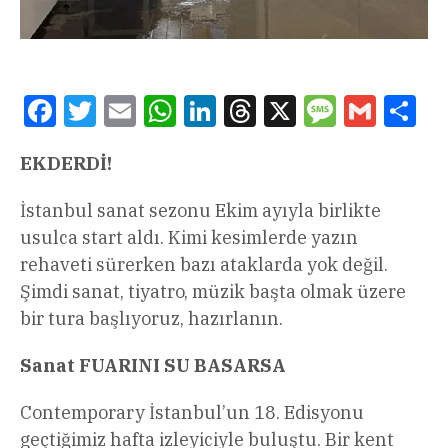
Facebook
Twitter
Email
WhatsApp
LinkedIn
Threads
X
Message
Gmail
Sha
EKDERDİ!
İstanbul sanat sezonu Ekim ayıyla birlikte
usulca start aldı. Kimi kesimlerde yazın
rehaveti sürerken bazı ataklarda yok değil.
Şimdi sanat, tiyatro, müzik başta olmak üzere
bir tura başlıyoruz, hazırlanın.
Sanat FUARINI SU BASARSA
Contemporary İstanbul’un 18. Edisyonu
geçtiğimiz hafta izleyiciyle buluştu. Bir kent