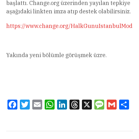
başlattı. Change.org üzerinden yayılan tepkiye
aşağıdaki linkten imza atıp destek olabilirsiniz.
https://www.change.org/HalkGunuIstanbulModer
Yakında yeni bölümle görüşmek üzre.
Facebook
Twitter
Email
WhatsApp
LinkedIn
Threads
X
Message
Gmail
Sha