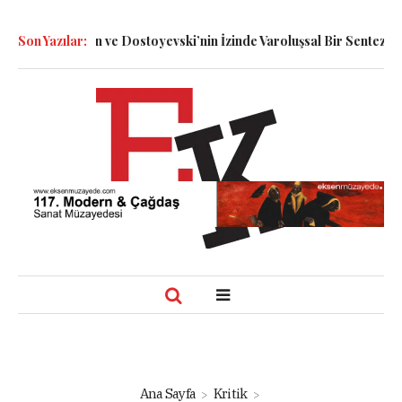
nett, Smolin ve Dostoyevski’nin İzinde Varoluşsal Bir Sentez
Son Yazılar:
Herb
Ana Sayfa
Kritik