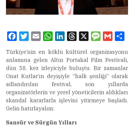
Facebook
Twitter
Email
WhatsApp
LinkedIn
Threads
X
Message
Gmail
Sha
Türkiye’nin en köklü kültürel organizasyonu
anlamına gelen Altın Portakal Film Festivali,
dün 58. kez izleyiciyle buluştu. Bir zamanlar
Onat Kutlar’ın deyişiyle “halk şenliği” olarak
adlandırılan festival, son yıllarda
organizatörlerin ve yerel yöneticilerin aldıkları
skandal kararlarla işlevini yitirmeye başladı.
Gelin hatırlayalım:
Sansür ve Sürgün Yılları