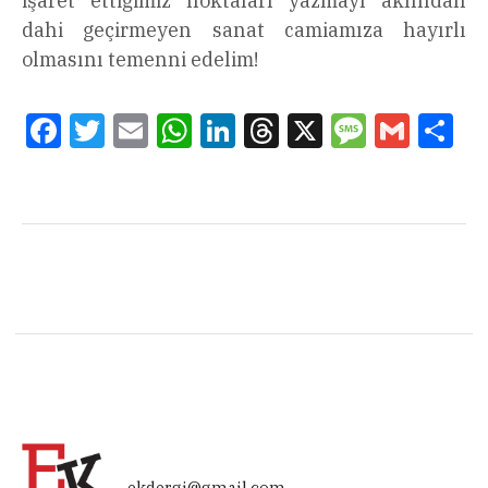
işaret ettiğimiz noktaları yazmayı aklından
dahi geçirmeyen sanat camiamıza hayırlı
olmasını temenni edelim!
Facebook
Twitter
Email
WhatsApp
LinkedIn
Threads
X
Message
Gmail
Sha
ekdergi@gmail.com