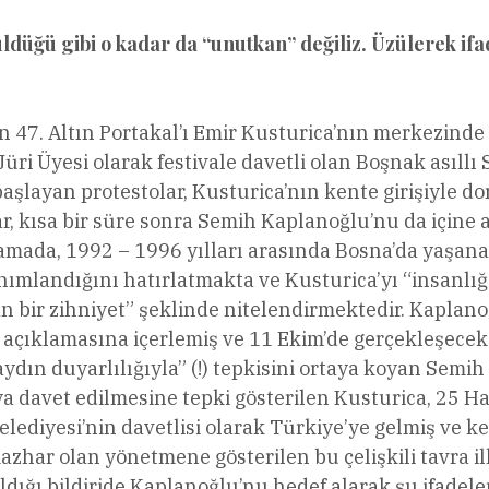
rüldüğü gibi o kadar da “unutkan” değiliz. Üzülerek 
n 47. Altın Portakal’ı Emir Kusturica’nın merkezinde 
 Jüri Üyesi olarak festivale davetli olan Boşnak asıl
şlayan protestolar, Kusturica’nın kente girişiyle do
r, kısa bir süre sonra Semih Kaplanoğlu’nu da içine
klamada, 1992 – 1996 yılları arasında Bosna’da yaşa
ımlandığını hatırlatmakta ve Kusturica’yı “insanlığa
 bir zihniyet” şeklinde nitelendirmektedir. Kaplano
 açıklamasına içerlemiş ve 11 Ekim’de gerçekleşecek “
aydın duyarlılığıyla” (!) tepkisini ortaya koyan Sem
ya davet edilmesine tepki gösterilen Kusturica, 25 Ha
diyesi’nin davetlisi olarak Türkiye’ye gelmiş ve ke
azhar olan yönetmene gösterilen bu çelişkili tavra il
ldığı bildiride Kaplanoğlu’nu hedef alarak şu ifadel