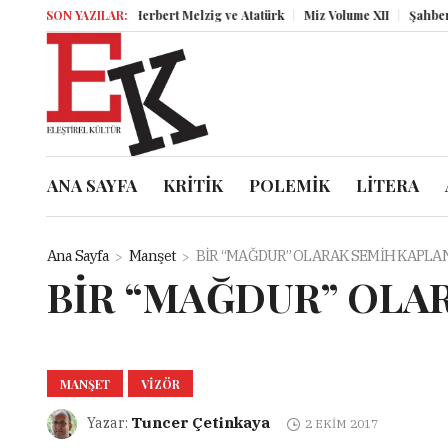
SON YAZILAR:
Herbert Melzig ve Atatürk
Miz Volume XII
Şahbender Kor
ANA SAYFA
KRİTİK
POLEMİK
LİTERA
Ana Sayfa
Manşet
BİR “MAĞDUR” OLARAK SEMİH KAPL
BİR “MAĞDUR” OLA
MANŞET
VIZÖR
Tuncer Çetinkaya
Yazar:
2 EKIM 2017