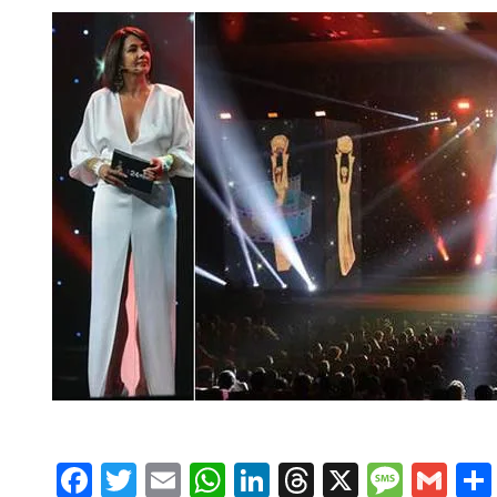
Facebook
Twitter
Email
WhatsApp
LinkedIn
Threads
X
Message
Gmai