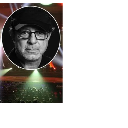
l
Share