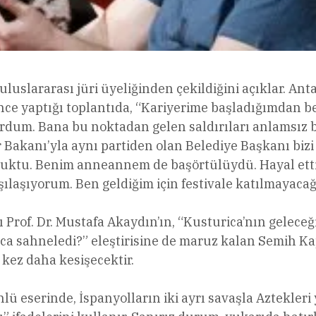
uluslararası jüri üyeliğinden çekildiğini açıklar. Ant
ce yaptığı toplantıda, “Kariyerime başladığımdan be
rdum. Bana bu noktadan gelen saldırıları anlamsız
ür Bakanı’yla aynı partiden olan Belediye Başkanı biz
luktu. Benim anneannem de başörtülüydü. Hayal etti
rşılaşıyorum. Ben geldiğim için festivale katılmayacağ
of. Dr. Mustafa Akaydın’ın, “Kusturica’nın geleceği 
nca sahneledi?” eleştirisine de maruz kalan Semih K
r kez daha kesişecektir.
lü eserinde, İspanyolların iki ayrı savaşla Aztekleri