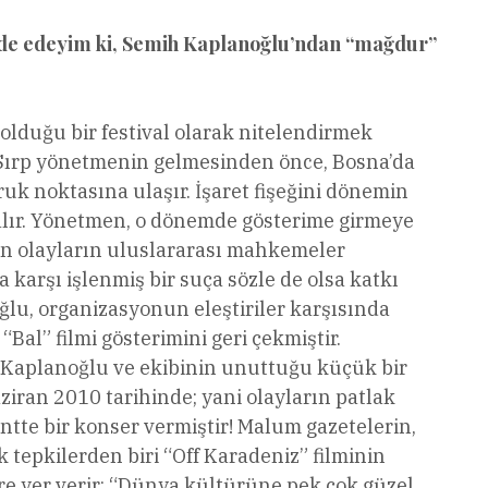
ifade edeyim ki, Semih Kaplanoğlu’ndan “mağdur”
olduğu bir festival olarak nitelendirmek
lı Sırp yönetmenin gelmesinden önce, Bosna’da
ruk noktasına ulaşır. İşaret fişeğini dönemin
 alır. Yönetmen, o dönemde gösterime girmeye
nan olayların uluslararası mahkemeler
 karşı işlenmiş bir suça sözle de olsa katkı
ğlu, organizasyonun eleştiriler karşısında
Bal” filmi gösterimini geri çekmiştir.
ih Kaplanoğlu ve ekibinin unuttuğu küçük bir
ziran 2010 tarihinde; yani olayların patlak
ntte bir konser vermiştir! Malum gazetelerin,
k tepkilerden biri “Off Karadeniz” filminin
ere yer verir: “Dünya kültürüne pek çok güzel