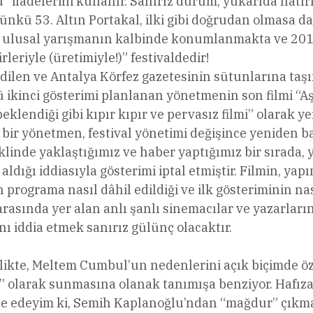
ifadelerini kullanır. Sanırız durum, yukarıda hatırla
; çünkü 53. Altın Portakal, ilki gibi doğrudan olmasa 
 ulusal yarışmanın kalbinde konumlanmakta ve 2016
rleriyle (üretimiyle!)” festivaldedir!
k edilen ve Antalya Körfez gazetesinin sütunlarına ta
 ikinci gösterimi planlanan yönetmenin son filmi “A
lendiği gibi kıpır kıpır ve pervasız filmi” olarak yer
bir yönetmen, festival yönetimi değişince yeniden ba
nde yaklaştığımız ve haber yaptığımız bir sırada, ye
ldığı iddiasıyla gösterimi iptal etmiştir. Filmin, ya
ograma nasıl dâhil edildiği ve ilk gösteriminin nas
 arasında yer alan anlı şanlı sinemacılar ve yazarlar
ı iddia etmek sanırız gülünç olacaktır.
irlikte, Meltem Cumbul’un nedenlerini açık biçimde ö
” olarak sunmasına olanak tanımışa benziyor. Hafıza
fade edeyim ki, Semih Kaplanoğlu’ndan “mağdur” çıkm