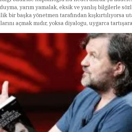
uyma, yarım yamalak, eksik ve yanlış bilgilerle sözlü 
lik bir başka yönetmen tarafından kışkırtılıyorsa ut
arını açmak mıdır, yoksa diyalogu, uygarca tartışara