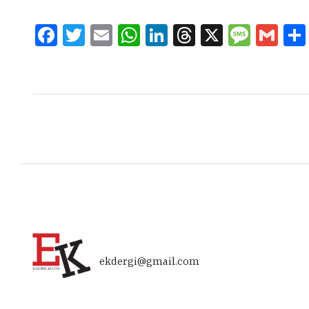
Facebook
Twitter
Email
WhatsApp
LinkedIn
Threads
X
Message
Gmai
ekdergi@gmail.com