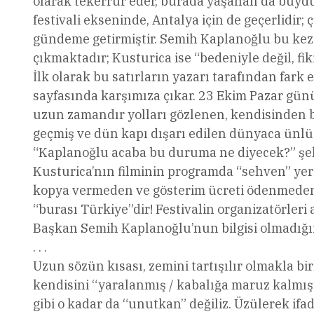
olarak tekerrür eder, burada yaşanan da buydu” 
festivali ekseninde, Antalya için de geçerlidir
gündeme getirmiştir. Semih Kaplanoğlu bu kez
çıkmaktadır; Kusturica ise “bedeniyle değil, fiki
İlk olarak bu satırların yazarı tarafından far
sayfasında karşımıza çıkar. 23 Ekim Pazar günü
uzun zamandır yolları gözlenen, kendisinden bek
geçmiş ve dün kapı dışarı edilen dünyaca ünlü 
“Kaplanoğlu acaba bu duruma ne diyecek?” şekli
Kusturica’nın filminin programda “sehven” yer a
kopya vermeden ve gösterim ücreti ödenmeden pr
“burası Türkiye”dir! Festivalin organizatörleri
Başkan Semih Kaplanoğlu’nun bilgisi olmadığın
. . .
Uzun sözün kısası, zemini tartışılır olmakla b
kendisini “yaralanmış / kabalığa maruz kalmış
gibi o kadar da “unutkan” değiliz. Üzülerek i