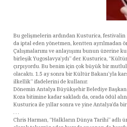
Bu gelişmelerin ardından Kusturica, festivalin 
da iptal eden yönetmen, kentten ayrılmadan ön
Çalışmalarımı ve anlayışımı bunun üzerine ku
birleşik Yugoslavya’ydı” der. Kusturica, “Kült
çırpıyordu. Bu benim için çok büyük bir mutlu
olacaktı. 1.5 ay sonra bir Kültür Bakanı’yla ka
ilkellik” ifadelerini de kullanır.
Dönemin Antalya Büyükşehir Belediye Başkanı Pr
Koza bitimine kadar sakladı da, orada ödül alı
Kusturica ile yıllar sonra ve yine Antalya’da bi
. . .
Chris Harman, “Halkların Dünya Tarihi” adlı ün