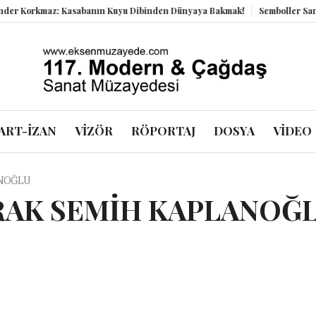
kmaz: Kasabanın Kuyu Dibinden Dünyaya Bakmak!
Semboller Sanık Sanda
ART-İZAN
VİZÖR
RÖPORTAJ
DOSYA
VİDEO
ANOĞLU
RAK SEMİH KAPLANOĞ