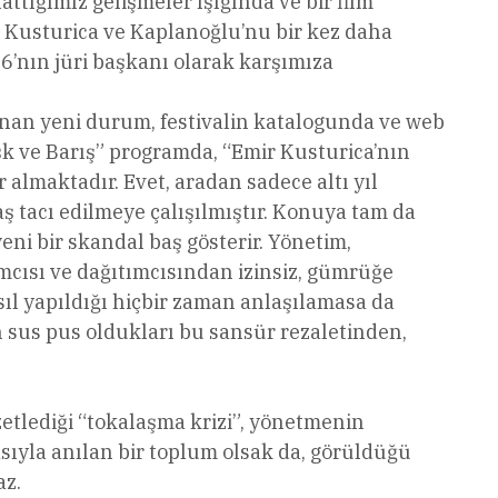
ttığımız gelişmeler ışığında ve bir film
da Kusturica ve Kaplanoğlu’nu bir kez daha
’nın jüri başkanı olarak karşımıza
şınan yeni durum, festivalin katalogunda ve web
şk ve Barış” programda, “Emir Kusturica’nın
 almaktadır. Evet, aradan sadece altı yıl
ş tacı edilmeye çalışılmıştır. Konuya tam da
ni bir skandal baş gösterir. Yönetim,
pımcısı ve dağıtımcısından izinsiz, gümrüğe
ıl yapıldığı hiçbir zaman anlaşılamasa da
ın sus pus oldukları bu sansür rezaletinden,
zetlediği “tokalaşma krizi”, yönetmenin
sıyla anılan bir toplum olsak da, görüldüğü
az.