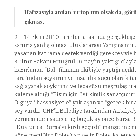
Hafızasıyla anılan bir toplum olsak da, gö
çıkmaz.
9 – 14 Ekim 2010 tarihleri arasında gerçekleşe
sanırız yanlış olmaz. Uluslararası Yarışma’nın
yaşanan katliama destek verdiği gerekçesiyle ba
Kültür Bakanı Ertuğrul Günay’ın yaktığı olayla
hazırlanan “Bal” filminin ekibiyle yaptığı açı
tarafından soykırım ve insanlık suçu olarak tan
sağlayarak soykırımı ve tecavüzü meşrulaştıran
kaleme aldığı “Bizim için üst kimlik sanatçıdır”
Olguya “hassasiyetle” yaklaşan ve “gerçek bir 
şey vardır: CHP’li Belediye tarafından Antalya’
vermesinden sadece üç buçuk ay önce Bursa Bele
“Kusturica, Bursa’yı kırdı geçirdi” manşetine m
yönetmeni Nur Dolay’dan gelir. Dolay, kaleme a