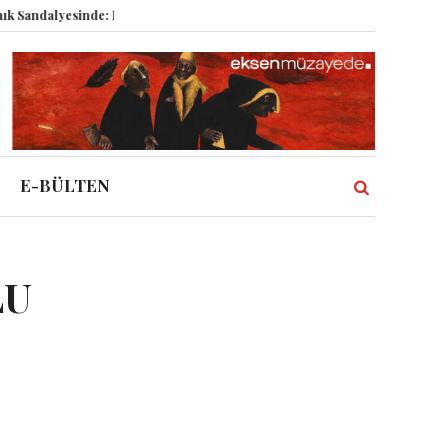
lyesinde: Epstein vakası kadim tanrıları nasıl komplo kanıtına dönüştürdü?
E-BÜLTEN
LU