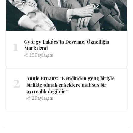
1
György Lukács’ta Devrimci Öznelliğin
Marksizmi
10
Paylaşım
2
Annie Ernaux: “Kendinden genç biriyle
birlikte olmak erkeklere mahsus bir
ayrıcalık değildir”
2
Paylaşım