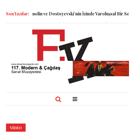
i: Dennett, Smolin ve Dostoyevski’nin İzinde Varoluşsal Bir Sentez
Son Yazılar:
VIDEO