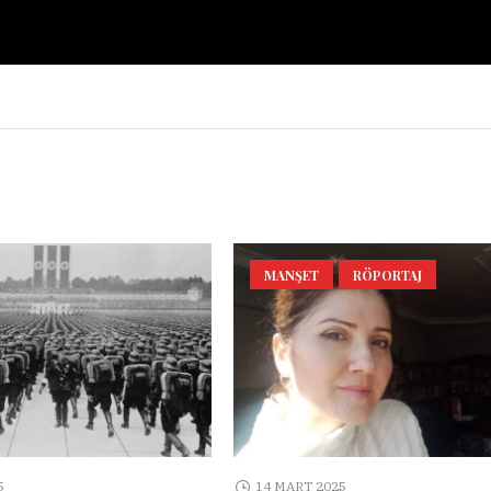
MANŞET
RÖPORTAJ
5
14 MART 2025