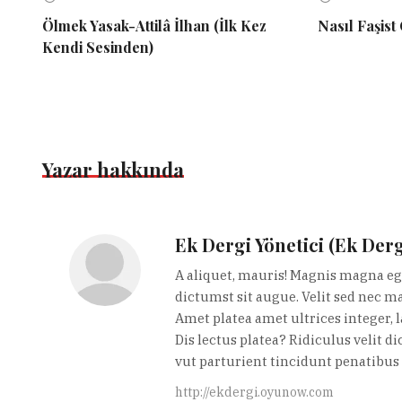
Ölmek Yasak-Attilâ İlhan (İlk Kez
Nasıl Faşist
Kendi Sesinden)
Yazar hakkında
Ek Dergi Yönetici (Ek Derg
A aliquet, mauris! Magnis magna ege
dictumst sit augue. Velit sed nec m
Amet platea amet ultrices integer, 
Dis lectus platea? Ridiculus velit d
vut parturient tincidunt penatibus 
http://ekdergi.oyunow.com