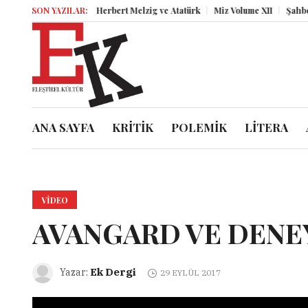
SON YAZILAR:
Herbert Melzig ve Atatürk
Miz Volume XII
Şahbende
ANA SAYFA
KRİTİK
POLEMİK
LİTERA
VIDEO
AVANGARD VE DENE
Ek Dergi
Yazar:
29 EYLÜL 2017