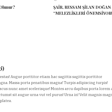
 Olunur?
ŞAİR, RESSAM ŞİLAN DOĞAN 
“MELEZLİKLERİ ÖNEMSİYOR
i)
stas! Augue porttitor etiam hac sagittis sagittis porttitor
agna. Massa porta penatibus magna! Turpis adipiscing turpis!
lacus nunc amet scelerisque! Montes arcu dapibus porta lorem a
ictumst sit augue urna vut vel purus! Urna in! Velit magnis mag
platea.