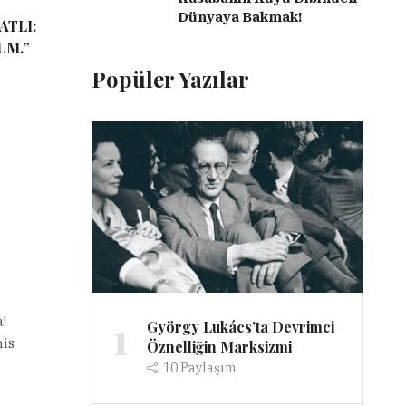
Dünyaya Bakmak!
ATLI:
UM.”
Popüler Yazılar
1
!
György Lukács’ta Devrimci
nis
Öznelliğin Marksizmi
10
Paylaşım