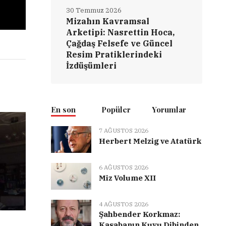
30 Temmuz 2026
Mizahın Kavramsal
Arketipi: Nasrettin Hoca,
Çağdaş Felsefe ve Güncel
Resim Pratiklerindeki
İzdüşümleri
En son
Popüler
Yorumlar
7 AĞUSTOS 2026
Herbert Melzig ve Atatürk
6 AĞUSTOS 2026
Miz Volume XII
4 AĞUSTOS 2026
Şahbender Korkmaz:
Kasabanın Kuyu Dibinden