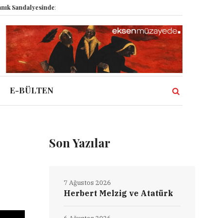
Sandalyesinde: Epstein vakası kadim tanrıları nasıl komplo kanıtına dönüşt
E-BÜLTEN
Son Yazılar
7 Ağustos 2026
Herbert Melzig ve Atatürk