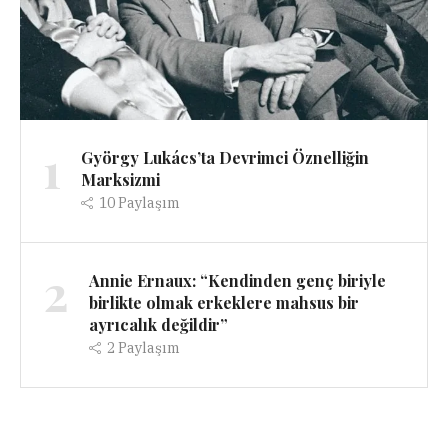
1
György Lukács’ta Devrimci Öznelliğin
Marksizmi
10
Paylaşım
2
Annie Ernaux: “Kendinden genç biriyle
birlikte olmak erkeklere mahsus bir
ayrıcalık değildir”
2
Paylaşım