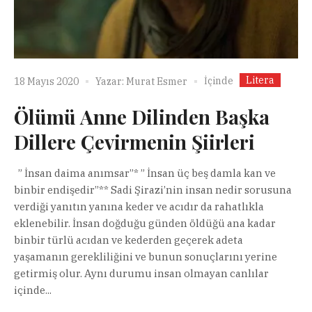
Litera
İçinde
18 Mayıs 2020
Yazar:
Murat Esmer
Ölümü Anne Dilinden Başka
Dillere Çevirmenin Şiirleri
” İnsan daima anımsar”* ” İnsan üç beş damla kan ve
binbir endişedir”** Sadi Şirazi’nin insan nedir sorusuna
verdiği yanıtın yanına keder ve acıdır da rahatlıkla
eklenebilir. İnsan doğduğu günden öldüğü ana kadar
binbir türlü acıdan ve kederden geçerek adeta
yaşamanın gerekliliğini ve bunun sonuçlarını yerine
getirmiş olur. Aynı durumu insan olmayan canlılar
içinde...