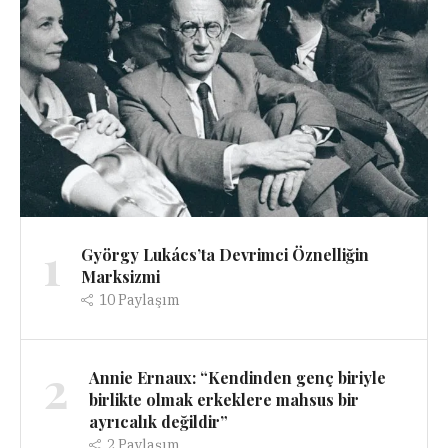
1
György Lukács’ta Devrimci Öznelliğin
Marksizmi
10
Paylaşım
2
Annie Ernaux: “Kendinden genç biriyle
birlikte olmak erkeklere mahsus bir
ayrıcalık değildir”
2
Paylaşım