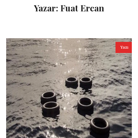
Yazar:
Fuat Ercan
Yazı