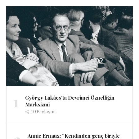
1
György Lukács’ta Devrimci Öznelliğin
Marksizmi
10
Paylaşım
Annie Ernaux: “Kendinden genç biriyle