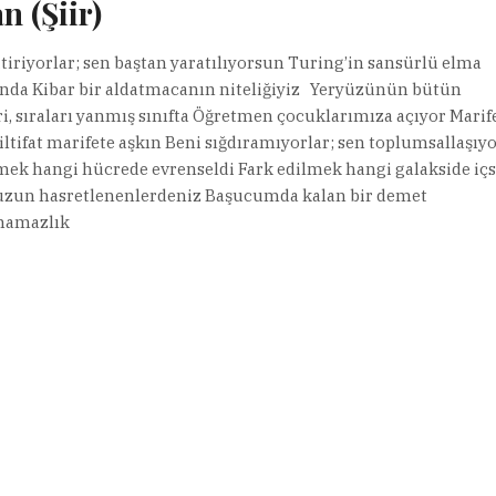
n (Şiir)
tiriyorlar; sen baştan yaratılıyorsun Turing’in sansürlü elma
da Kibar bir aldatmacanın niteliğiyiz Yeryüzünün bütün
ri, sıraları yanmış sınıfta Öğretmen çocuklarımıza açıyor Marif
, iltifat marifete aşkın Beni sığdıramıyorlar; sen toplumsallaşı
ek hangi hücrede evrenseldi Fark edilmek hangi galakside içs
uzun hasretlenenlerdeniz Başucumda kalan bir demet
mamazlık