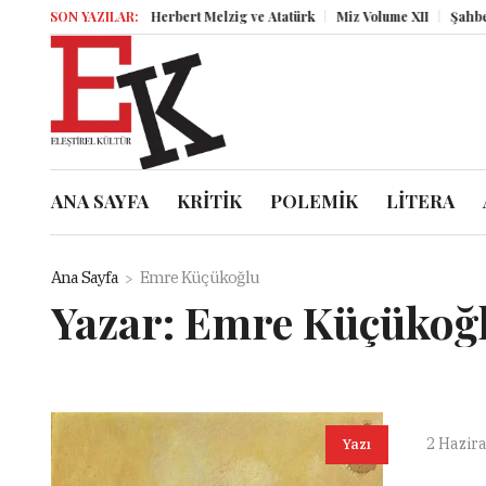
SON YAZILAR:
Herbert Melzig ve Atatürk
Miz Volume XII
Şahbender
ANA SAYFA
KRİTİK
POLEMİK
LİTERA
Ana Sayfa
Emre Küçükoğlu
Yazar:
Emre Küçükoğ
2 Hazir
Yazı