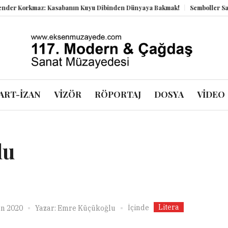
 Korkmaz: Kasabanın Kuyu Dibinden Dünyaya Bakmak!
Semboller Sanık S
ART-İZAN
VİZÖR
RÖPORTAJ
DOSYA
VİDEO
lu
Litera
İçinde
an 2020
Yazar:
Emre Küçükoğlu