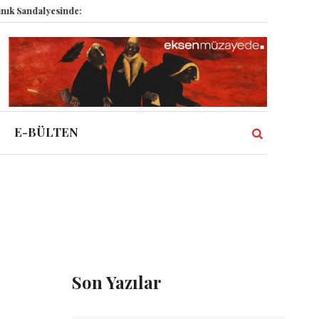
andalyesinde: Epstein vakası kadim tanrıları nasıl komplo kanıtına dönüştü
E-BÜLTEN
Son Yazılar