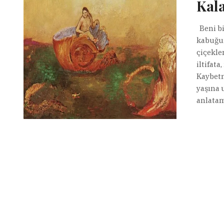
Kala
Beni bi
kabuğun
çiçekle
iltifata
Kaybetm
yaşına 
anlata