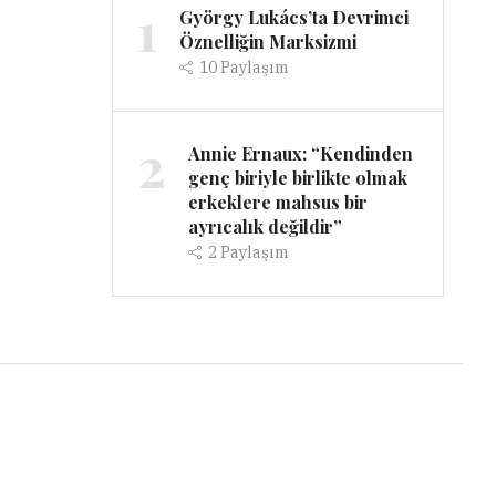
1
György Lukács’ta Devrimci
Öznelliğin Marksizmi
10
Paylaşım
2
Annie Ernaux: “Kendinden
genç biriyle birlikte olmak
erkeklere mahsus bir
ayrıcalık değildir”
2
Paylaşım