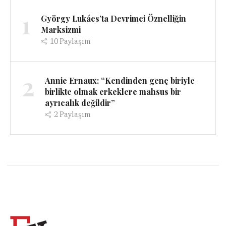
1
György Lukács’ta Devrimci Öznelliğin
Marksizmi
10
Paylaşım
2
Annie Ernaux: “Kendinden genç biriyle
birlikte olmak erkeklere mahsus bir
ayrıcalık değildir”
2
Paylaşım