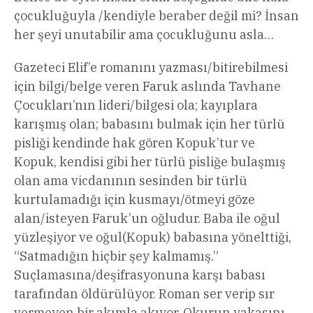
çocukluğuyla /kendiyle beraber değil mi? İnsan
her şeyi unutabilir ama çocukluğunu asla…
Gazeteci Elif’e romanını yazması/bitirebilmesi
için bilgi/belge veren Faruk aslında Tavhane
Çocukları’nın lideri/bilgesi ola; kayıplara
karışmış olan; babasını bulmak için her türlü
pisliği kendinde hak gören Kopuk’tur ve
Kopuk, kendisi gibi her türlü pisliğe bulaşmış
olan ama vicdanının sesinden bir türlü
kurtulamadığı için kusmayı/ötmeyi göze
alan/isteyen Faruk’un oğludur. Baba ile oğul
yüzleşiyor ve oğul(Kopuk) babasına yönelttiği,
“Satmadığın hiçbir şey kalmamış.”
Suçlamasına/deşifrasyonuna karşı babası
tarafından öldürülüyor. Roman ser verip sır
vermeyen bir akımla akıyor. Okurun yakasını