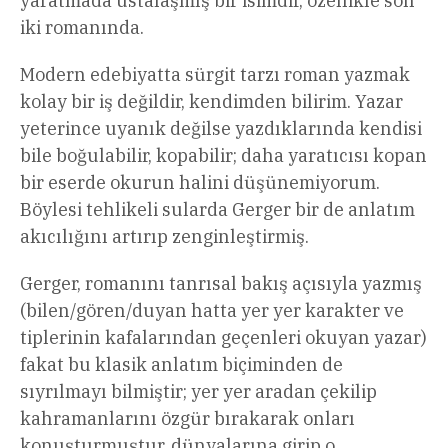
yaratmada ustalaşmış bir isimdir, özellikle son
iki romanında.
Modern edebiyatta sürgit tarzı roman yazmak
kolay bir iş değildir, kendimden bilirim. Yazar
yeterince uyanık değilse yazdıklarında kendisi
bile boğulabilir, kopabilir; daha yaratıcısı kopan
bir eserde okurun halini düşünemiyorum.
Böylesi tehlikeli sularda Gerger bir de anlatım
akıcılığını artırıp zenginleştirmiş.
Gerger, romanını tanrısal bakış açısıyla yazmış
(bilen/gören/duyan hatta yer yer karakter ve
tiplerinin kafalarından geçenleri okuyan yazar)
fakat bu klasik anlatım biçiminden de
sıyrılmayı bilmiştir; yer yer aradan çekilip
kahramanlarını özgür bırakarak onları
konuşturmuştur, dünyalarına girip o