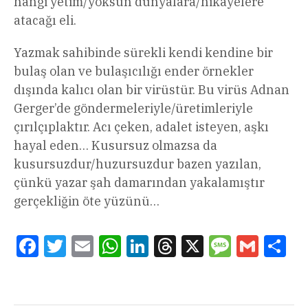
hangi yetim/yoksun dünyalara/hikâyelere
atacağı eli.
Yazmak sahibinde sürekli kendi kendine bir
bulaş olan ve bulaşıcılığı ender örnekler
dışında kalıcı olan bir virüstür. Bu virüs Adnan
Gerger’de göndermeleriyle/üretimleriyle
çırılçıplaktır. Acı çeken, adalet isteyen, aşkı
hayal eden… Kusursuz olmazsa da
kusursuzdur/huzursuzdur bazen yazılan,
çünkü yazar şah damarından yakalamıştır
gerçekliğin öte yüzünü…
Facebook
Twitter
Email
WhatsApp
LinkedIn
Threads
X
Message
Gmail
Sha