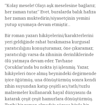
“Kolay mesele! Olayı aşk meselesine bağlarız;
her zaman tutar.” Evet, buralarda balık hafıza
her zaman muktedirin/siyasetçinin yemini
yutup uyumaya devam etmiştir…
Bir roman yazarı hikâyelerini/karakterlerini
yeri geldiğinde rahat bırakmazsa kurgusal
yaratıcılığını konuşturamaz, öne çıkaramaz;
yaratıcılığı varsa da zihninin derinliklerinde
ölü yatmaya devam eder. Tavhane
Çocuklar’ında bu nokta iyi işlenmiş. Yazar,
hikâyeleri önce almış beynindeki değirmende
iyice öğütmüş, una dönüştürmüş sonra kendi
zihin suyundan katıp çeşitli acı/tatlı/tuzlu
malzemeler kullanarak hayal dünyasını da
katarak çeşit çeşit hamurlara dönüştürmüş.