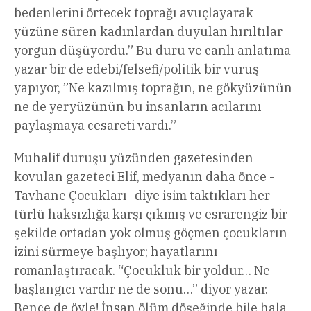
bedenlerini örtecek toprağı avuçlayarak
yüzüne süren kadınlardan duyulan hırıltılar
yorgun düşüyordu.” Bu duru ve canlı anlatıma
yazar bir de edebi/felsefi/politik bir vuruş
yapıyor, ”Ne kazılmış toprağın, ne gökyüzünün
ne de yeryüzünün bu insanların acılarını
paylaşmaya cesareti vardı.”
Muhalif duruşu yüzünden gazetesinden
kovulan gazeteci Elif, medyanın daha önce -
Tavhane Çocukları- diye isim taktıkları her
türlü haksızlığa karşı çıkmış ve esrarengiz bir
şekilde ortadan yok olmuş göçmen çocukların
izini sürmeye başlıyor; hayatlarını
romanlaştıracak. “Çocukluk bir yoldur… Ne
başlangıcı vardır ne de sonu…” diyor yazar.
Bence de öyle! İnsan ölüm döşeğinde bile hala