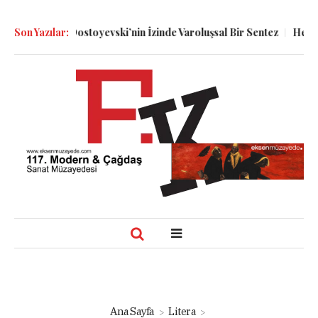
lin ve Dostoyevski’nin İzinde Varoluşsal Bir Sentez
Son Yazılar:
Herbert Melzi
Ana Sayfa
Litera