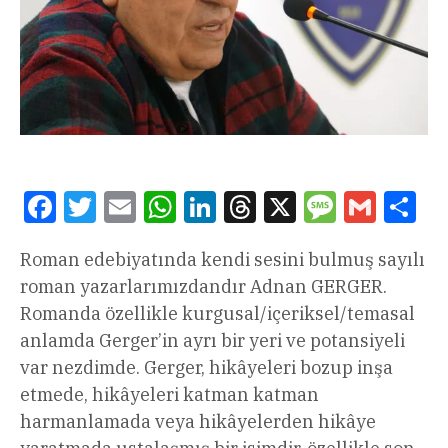
Facebook
Twitter
Email
WhatsApp
LinkedIn
Threads
X
Message
Gmail
Sha
Roman edebiyatında kendi sesini bulmuş sayılı
roman yazarlarımızdandır Adnan GERGER.
Romanda özellikle kurgusal/içeriksel/temasal
anlamda Gerger’in ayrı bir yeri ve potansiyeli
var nezdimde. Gerger, hikâyeleri bozup inşa
etmede, hikâyeleri katman katman
harmanlamada veya hikâyelerden hikâye