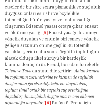
Bununla birlikte nefret duygularını tatmin
etseler de bir süre sonra pişmanlık ve suçluluk
duygusu onları esir alır ve böylelikle
totemciliğin bütün yasayı ve toplumsallığı
oluşturan iki temel yasası ortaya çıkar: ensest
ve öldürme yasağı.
[5]
Ensest yasağı ile anneye
yönelik duyulan ve onunla birleşmeye yönelik
gelişen arzunun önüne geçilir. Bu totemik
yasaklar yerini daha sonra örgütlü topluluğun
alacak olduğu ilkel sürüyü bir kardeşlik
klanına dönüştürür. Freud, buradan hareketle
Totem ve Tabu
’da şunu dile getirir: “
Ahlak kısmen
bu toplumun zaruretlerine ve kısmen de suçluluk
duygusunun gerektirdiği kefarete dayalı iken;
toplum şimdi ortak bir suçtaki suç ortaklığına
dayalıdır; din suçluluk duygusuna ve ona eklenen
pişmanlığa dayalıdır.”
[6]
Bu öykü, Freud için