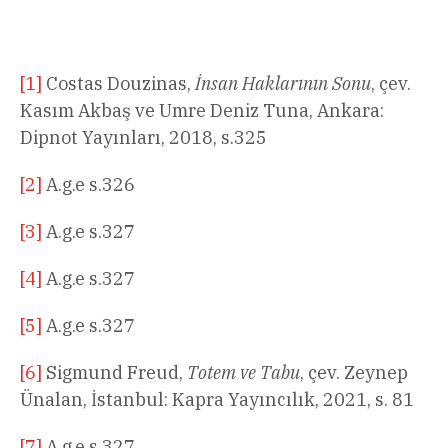
[1]
Costas Douzinas,
İnsan Haklarının Sonu
, çev.
Kasım Akbaş ve Umre Deniz Tuna, Ankara:
Dipnot Yayınları, 2018, s.325
[2]
A.g.e s.326
[3]
A.g.e s.327
[4]
A.g.e s.327
[5]
A.g.e s.327
[6]
Sigmund Freud,
Totem ve Tabu
, çev. Zeynep
Ünalan, İstanbul: Kapra Yayıncılık, 2021, s. 81
[7]
A.g.e s.327