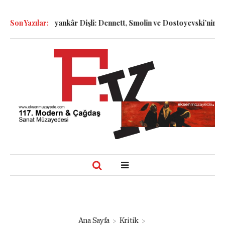
R
Son Yazılar:
İsyankâr Dişli: Dennett, Smolin ve Dostoyevski’nin İzinde Varolu
Ana Sayfa
Kritik