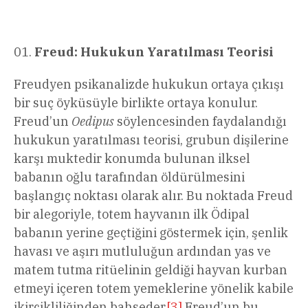
Freud: Hukukun Yaratılması Teorisi
Freudyen psikanalizde hukukun ortaya çıkışı
bir suç öyküsüyle birlikte ortaya konulur.
Freud’un
Oedipus
söylencesinden faydalandığı
hukukun yaratılması teorisi, grubun dişilerine
karşı muktedir konumda bulunan ilksel
babanın oğlu tarafından öldürülmesini
başlangıç noktası olarak alır. Bu noktada Freud
bir alegoriyle, totem hayvanın ilk Ödipal
babanın yerine geçtiğini göstermek için, şenlik
havası ve aşırı mutluluğun ardından yas ve
matem tutma ritüelinin geldiği hayvan kurban
etmeyi içeren totem yemeklerine yönelik kabile
ikircikliliğinden bahseder.
[3]
Freud’un bu