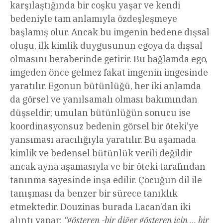
karşılaştığında bir coşku yaşar ve kendi
bedeniyle tam anlamıyla özdeşleşmeye
başlamış olur. Ancak bu imgenin bedene dışsal
oluşu, ilk kimlik duygusunun egoya da dışsal
olmasını beraberinde getirir. Bu bağlamda ego,
imgeden önce gelmez fakat imgenin imgesinde
yaratılır. Egonun bütünlüğü, her iki anlamda
da görsel ve yanılsamalı olması bakımından
düşseldir; umulan bütünlüğün sonucu ise
koordinasyonsuz bedenin görsel bir öteki’ye
yansıması aracılığıyla yaratılır. Bu aşamada
kimlik ve bedensel bütünlük verili değildir
ancak ayna aşamasıyla ve bir öteki tarafından
tanınma sayesinde inşa edilir. Çocuğun dil ile
tanışması da benzer bir sürece tanıklık
etmektedir. Douzinas burada Lacan’dan iki
alıntı yapar:
“gösteren -bir diğer gösteren için … bir