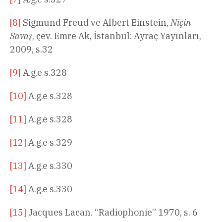
[8]
Sigmund Freud ve Albert Einstein,
Niçin
Savaş
, çev. Emre Ak, İstanbul: Ayraç Yayınları,
2009, s.32
[9]
A.g.e s.328
[10]
A.g.e s.328
[11]
A.g.e s.328
[12]
A.g.e s.329
[13]
A.g.e s.330
[14]
A.g.e s.330
[15]
Jacques Lacan. “Radiophonie” 1970, s. 6