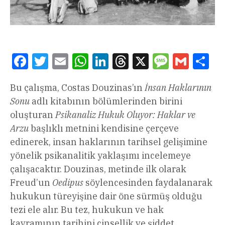
Facebook
Twitter
Email
WhatsApp
LinkedIn
Threads
X
Message
Gmail
Sha
Bu çalışma, Costas Douzinas’ın
İnsan Haklarının
Sonu
adlı kitabının bölümlerinden birini
oluşturan
Psikanaliz Hukuk Oluyor: Haklar ve
Arzu
başlıklı metnini kendisine çerçeve
edinerek, insan haklarının tarihsel gelişimine
yönelik psikanalitik yaklaşımı incelemeye
çalışacaktır. Douzinas, metinde ilk olarak
Freud’un
Oedipus
söylencesinden faydalanarak
hukukun türeyişine dair öne sürmüş olduğu
tezi ele alır. Bu tez, hukukun ve hak
kavramının tarihini cinsellik ve şiddet