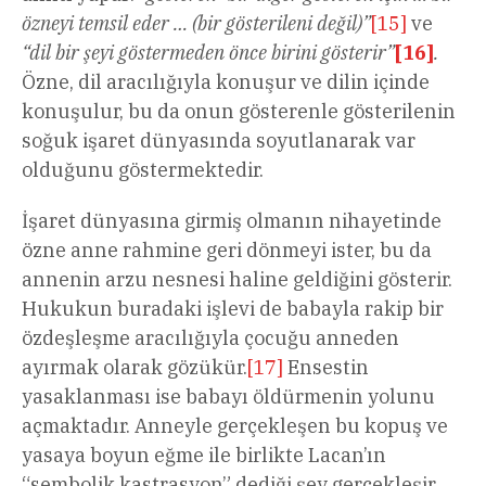
özneyi temsil eder … (bir gösterileni değil)”
[15]
ve
“dil bir şeyi göstermeden önce birini gösterir”
[16]
.
Özne, dil aracılığıyla konuşur ve dilin içinde
konuşulur, bu da onun gösterenle gösterilenin
soğuk işaret dünyasında soyutlanarak var
olduğunu göstermektedir.
İşaret dünyasına girmiş olmanın nihayetinde
özne anne rahmine geri dönmeyi ister, bu da
annenin arzu nesnesi haline geldiğini gösterir.
Hukukun buradaki işlevi de babayla rakip bir
özdeşleşme aracılığıyla çocuğu anneden
ayırmak olarak gözükür.
[17]
Ensestin
yasaklanması ise babayı öldürmenin yolunu
açmaktadır. Anneyle gerçekleşen bu kopuş ve
yasaya boyun eğme ile birlikte Lacan’ın
“sembolik kastrasyon” dediği şey gerçekleşir.