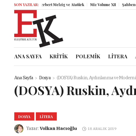
SON YAZILAR:
Herbert Melzig ve Atatürk
Miz Volume XII
Şahbender Ko
ANA SAYFA
KRİTİK
POLEMİK
LİTERA
Ana Sayfa
Dosya
(DOSYA) Ruskin, Aydınlanma ve Moderni
(DOSYA) Ruskin, Ayd
DOSYA
LITERA
Volkan Hacıoğlu
Yazar:
18 ARALIK 2019