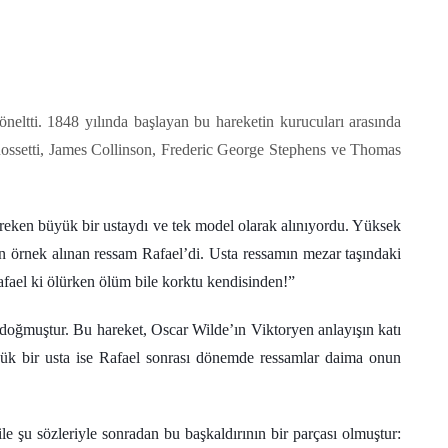
öneltti. 1848 yılında başlayan bu hareketin kurucuları arasında
Rossetti, James Collinson, Frederic George Stephens ve Thomas
ereken büyük bir ustaydı ve tek model olarak alınıyordu. Yüksek
 örnek alınan ressam Rafael’di. Usta ressamın mezar taşındaki
Rafael ki ölürken ölüm bile korktu kendisinden!”
doğmuştur. Bu hareket, Oscar Wilde’ın Viktoryen anlayışın katı
büyük bir usta ise Rafael sonrası dönemde ressamlar daima onun
e şu sözleriyle sonradan bu başkaldırının bir parçası olmuştur: