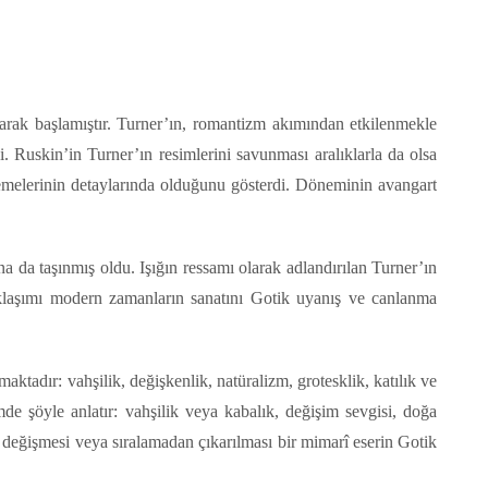
narak başlamıştır. Turner’ın, romantizm akımından etkilenmekle
i. Ruskin’in Turner’ın resimlerini savunması aralıklarla da olsa
lemelerinin detaylarında olduğunu gösterdi. Döneminin avangart
na da taşınmış oldu. Işığın ressamı olarak adlandırılan Turner’ın
aklaşımı modern zamanların sanatını Gotik uyanış ve canlanma
aktadır: vahşilik, değişkenlik, natüralizm, grotesklik, katılık ve
mde şöyle anlatır: vahşilik veya kabalık, değişim sevgisi, doğa
n değişmesi veya sıralamadan çıkarılması bir mimarî eserin Gotik