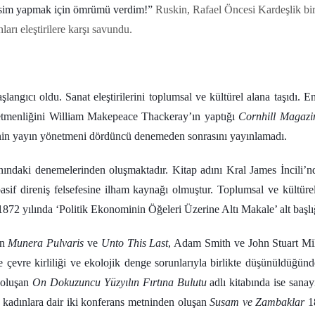
 resim yapmak için ömrümü verdim!”
Ruskin, Rafael Öncesi Kardeşlik birl
arı eleştirilere karşı savundu.
angıcı oldu. Sanat eleştirilerini toplumsal ve kültürel alana taşıdı. 
yönetmenliğini William Makepeace Thackeray’ın yaptığı
Cornhill Magazi
rginin yayın yönetmeni dördüncü denemeden sonrasını yayınlamadı.
ındaki denemelerinden oluşmaktadır. Kitap adını Kral James İncili’nd
asif direniş felsefesine ilham kaynağı olmuştur. Toplumsal ve kültüre
 1872 yılında ‘Politik Ekonominin Öğeleri Üzerine Altı Makale’ alt başlı
an
Munera Pulvaris
ve
Unto This Last
, Adam Smith ve John Stuart Mill’in
evre kirliliği ve ekolojik denge sorunlarıyla birlikte düşünüldüğünd
n oluşan
On Dokuzuncu Yüzyılın Fırtına Bulutu
adlı kitabında ise sanay
 ve kadınlara dair iki konferans metninden oluşan
Susam ve Zambaklar
18