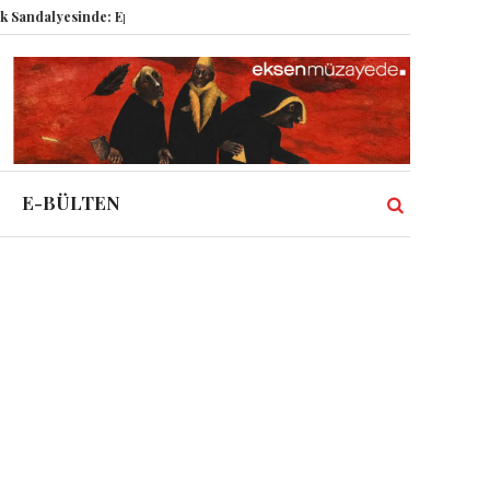
alyesinde: Epstein vakası kadim tanrıları nasıl komplo kanıtına dönüştürdü
E-BÜLTEN