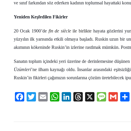
ve sınıf farkından söz ederken kadının toplumsal hayattaki konum
Yeniden Keşfedilen Fikirler
20 Ocak 1900’de
fin de siècle
ile birlikte
hayata gözlerini yu
yüzyılın ilk yarısında etkili olmaya başladı. Ruskin uzun bir
akımının kökeninde Ruskin’in izlerine rastlmak mümkün. Postmod
Sanatın toplum içindeki yeri üzerine de derinlemesine düşünen R
Üzümleri
’ne ilham kaynağı oldu. İnsanlar arasındaki eşitsizl
Ruskin’in fikirleri çağımızın sorunlarına çözüm üretebilecek ipuç
Facebook
Twitter
Email
WhatsApp
LinkedIn
Threads
X
Message
Gmai