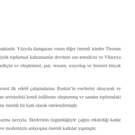
almaktadır. Yüzyıla damgasını vuran diğer önemli isimler Thomas
üyük toplumsal kahramanlar devrinin son temsilcisi ve Viktorya
arihçisi ve eleştirmeni, şair, ressam, sosyolog ve benzeri birçok
oust ilk edebî çalışmalarına Ruskin’in eserlerini okuyarak ve
man serisindeki kendi üslûbunu oluşturmuş ve sanatın toplumdaki
e önemli bir katlı olarak nitelendirmiştir.
zma tarzıyla, fikirlerinin özgünlüğüyle çağını etkilediği kadar
 ve modernizm anlayışına önemli katkılar yapmıştır.