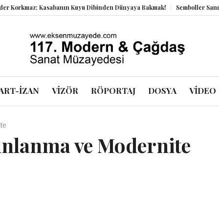
rkmaz: Kasabanın Kuyu Dibinden Dünyaya Bakmak!
Semboller Sanık Sand
ART-İZAN
VİZÖR
RÖPORTAJ
DOSYA
VİDEO
te
ınlanma ve Modernite