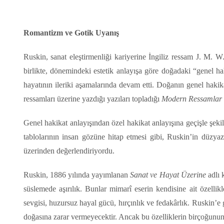
Romantizm ve Gotik Uyanış
Ruskin, sanat eleştirmenliği kariyerine İngiliz ressam J. M. 
birlikte, dönemindeki estetik anlayışa göre doğadaki “genel hak
hayatının ileriki aşamalarında devam etti. Doğanın genel haki
ressamları üzerine yazdığı yazıları topladığı
Modern Ressamlar
Genel hakikat anlayışından özel hakikat anlayışına geçişle şekil
tablolarının insan gözüne hitap etmesi gibi, Ruskin’in düzy
üzerinden değerlendiriyordu.
Ruskin, 1886 yılında yayımlanan
Sanat ve Hayat Üzerine
adlı 
süslemede aşırılık. Bunlar mimarî eserin kendisine ait özellik
sevgisi, huzursuz hayal gücü, hırçınlık ve fedakârlık. Ruskin’e
doğasına zarar vermeyecektir. Ancak bu özelliklerin birçoğunun