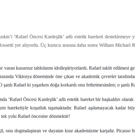
Ruskin’i ‘Rafael Öncesi Kardeşlik’ adlı estetik hareketi desteklemeye y
ossetti yer alıyordu. Üç kurucu arasına daha sonra William Michael 
aran kusursuz tablolarını idolleştiriyorlardı. Rafael taklit edilmesi g
asında Viktorya döneminde öne çıkan ve akademik çevreler tarafından
: “O şanlı Rafael ki yaşarken doğa korkardı onu fethetmesinden; o şanlı 
‘Rafael Öncesi Kardeşlik’ adlı estetik hareket bir başkaldırı olarak 
tetizm hareketiyle koşutluk taşımaktadır. Rafael aşılamayacak kadar 
n tek yolu Rafael öncesine dönmektir!
il, onu dogmalaştıran ve dayatan kısır akademizme karşıdır. Picasso bil