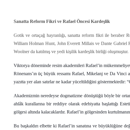
Sanatta Reform Fikri ve Rafael Öncesi Kardeşlik
Gotik ve ortaçağ hayranlığı, sanatta reform fikri ile beraber 
William Holman Hunt, John Everett Millais ve Dante Gabriel R
Woolner da katılmış ve yedi kişilik kardeşlik birliği oluşmuştur.
Viktorya döneminde resim akademileri Rafael’in mükemmeliyete v
Rönenans’ın üç büyük ressamı Rafael, Mikelanj ve Da Vinci ar
yazıtta yer alan satırlar ne kadar yüceltildiğini göstermektedir
Akademizmin neredeyse dogmatizme dönüştüğü böyle bir ortamda 
ahlâk kurallarına bir reddiye olarak edebiyatta başlattığı Es
gölgesi altında kalacaklardır. Rafael’in gölgesinden kurtulmanı
Bu başkaldırı elbette ki Rafael’in sanatına ve büyüklüğüne değ