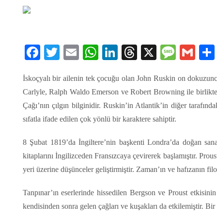
Facebook
Twitter
Email
WhatsApp
LinkedIn
Threads
X
Message
Gmai
İskoçyalı bir ailenin tek çocuğu olan John Ruskin on dokuzuncu
Carlyle, Ralph Waldo Emerson ve Robert Browning ile birlikte 
Çağı’nın çılgın bilginidir. Ruskin’in Atlantik’in diğer tarafınd
sıfatla ifade edilen çok yönlü bir karaktere sahiptir.
8 Şubat 1819’da İngiltere’nin başkenti Londra’da doğan sanat
kitaplarını İngilizceden Fransızcaya çevirerek başlamıştır. Pr
yeri üzerine düşünceler geliştirmiştir. Zaman’ın ve hafızanın fil
Tanpınar’ın eserlerinde hissedilen Bergson ve Proust etkisinin
kendisinden sonra gelen çağları ve kuşakları da etkilemiştir. B