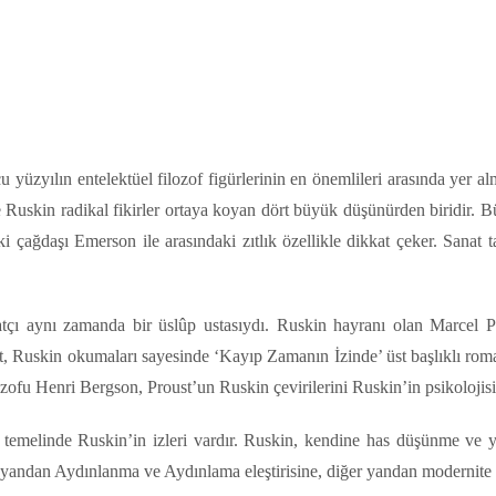
l
Share
 yüzyılın entelektüel filozof figürlerinin en önemlileri arasında yer 
Ruskin radikal fikirler ortaya koyan dört büyük düşünürden biridir. B
aki çağdaşı Emerson ile arasındaki zıtlık özellikle dikkat çeker. Sanat t
çı aynı zamanda bir üslûp ustasıydı. Ruskin hayranı olan Marcel Pr
oust, Ruskin okumaları sayesinde ‘Kayıp Zamanın İzinde’ üst başlıklı ro
ozofu Henri Bergson, Proust’un Ruskin çevirilerini Ruskin’in psikolojisin
 temelinde Ruskin’in izleri vardır. Ruskin, kendine has düşünme ve ya
ir yandan Aydınlanma ve Aydınlama eleştirisine, diğer yandan modernite