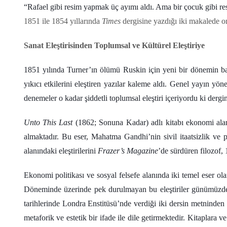
“Rafael gibi resim yapmak üç ayımı aldı. Ama bir çocuk gibi
1851 ile 1854 yıllarında
Times
dergisine yazdığı iki makalede onl
Sanat Eleştirisinden Toplumsal ve Kültürel Eleştiriye
1851 yılında Turner’ın ölümü Ruskin için yeni bir dönemin başl
yıkıcı etkilerini eleştiren yazılar kaleme aldı. Genel yayın 
denemeler o kadar şiddetli toplumsal eleştiri içeriyordu ki de
Unto This Last
(1862; Sonuna Kadar) adlı kitabı ekonomi alan
almaktadır. Bu eser, Mahatma Gandhi’nin sivil itaatsizlik ve p
alanındaki eleştirilerini
Frazer’s Magazine
’de sürdüren filozof,
Ekonomi politikası ve sosyal felsefe alanında iki temel eser ol
Döneminde üzerinde pek durulmayan bu eleştiriler günümüzde ç
tarihlerinde Londra Enstitüsü’nde verdiği iki dersin metninde
metaforik ve estetik bir ifade ile dile getirmektedir. Kitaplara