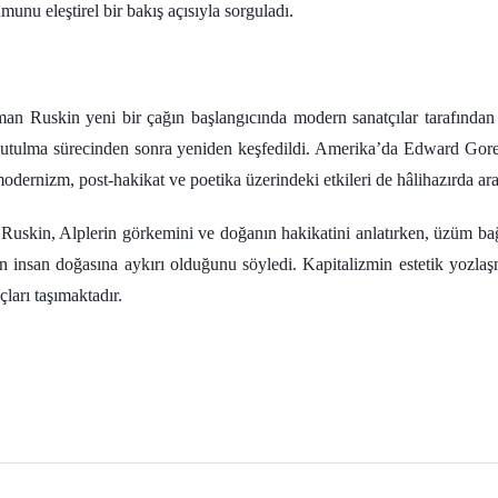
unu eleştirel bir bakış açısıyla sorguladı.
man Ruskin yeni bir çağın başlangıcında modern sanatçılar tarafından
 unutulma sürecinden sonra yeniden keşfedildi. Amerika’da Edward Gor
ernizm, post-hakikat ve poetika üzerindeki etkileri de hâlihazırda ara
uskin, Alplerin görkemini ve doğanın hakikatini anlatırken, üzüm bağla
iğin insan doğasına aykırı olduğunu söyledi. Kapitalizmin estetik yoz
ları taşımaktadır.
l
Share