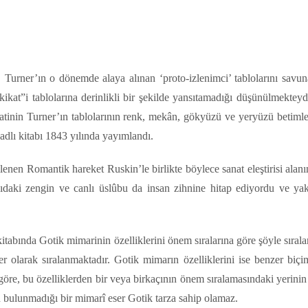
W. Turner’ın o dönemde alaya alınan ‘proto-izlenimci’ tablolarını savu
ikat”i tablolarına derinlikli bir şekilde yansıtamadığı düşünülmekteyd
katinin Turner’ın tablolarının renk, mekân, gökyüzü ve yeryüzü betim
adlı kitabı 1843 yılında yayımlandı.
lenen Romantik hareket Ruskin’le birlikte böylece sanat eleştirisi alanı
azıdaki zengin ve canlı üslûbu da insan zihnine hitap ediyordu ve y
kitabında Gotik mimarinin özelliklerini önem sıralarına göre şöyle sıralam
ler olarak sıralanmaktadır. Gotik mimarın özelliklerini ise benzer biçi
 göre, bu özelliklerden bir veya birkaçının önem sıralamasındaki yerini
 bulunmadığı bir mimarî eser Gotik tarza sahip olamaz.