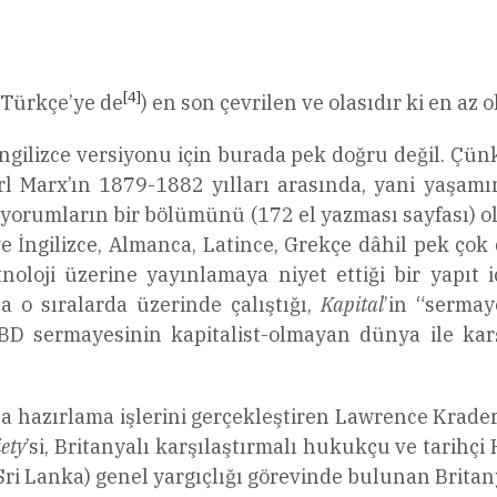
[4]
 Türkçe’ye de
) en son çevrilen ve olasıdır ki en az 
 İngilizce versiyonu için burada pek doğru değil. Çü
rl Marx’ın 1879-1882 yılları arasında, yani yaşamı
e yorumların bir bölümünü (172 el yazması sayfası) 
ve İngilizce, Almanca, Latince, Grekçe dâhil pek çok
oloji üzerine yayınlamaya niyet ettiği bir yapıt 
 o sıralarda üzerinde çalıştığı,
Kapital
’in “sermay
ABD sermayesinin kapitalist-olmayan dünya ile karş
ına hazırlama işlerini gerçekleştiren Lawrence Krade
ety
’si, Britanyalı karşılaştırmalı hukukçu ve tarih
i Sri Lanka) genel yargıçlığı görevinde bulunan Brita