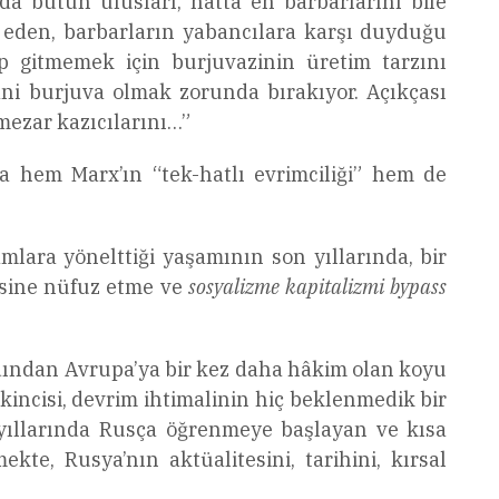
da bütün ulusları, hatta en barbarlarını bile
ir eden, barbarların yabancılara karşı duyduğu
lup gitmemek için burjuvazinin üretim tarzını
ni burjuva olmak zorunda bırakıyor. Açıkçası
 mezar kazıcılarını…”
a hem Marx’ın “tek-hatlı evrimciliği” hem de
amlara yönelttiği yaşamının son yıllarında, bir
esine nüfuz etme ve
sosyalizme kapitalizmi bypass
rdından Avrupa’ya bir kez daha hâkim olan koyu
ikincisi, devrim ihtimalinin hiç beklenmedik bir
yıllarında Rusça öğrenmeye başlayan ve kısa
te, Rusya’nın aktüalitesini, tarihini, kırsal