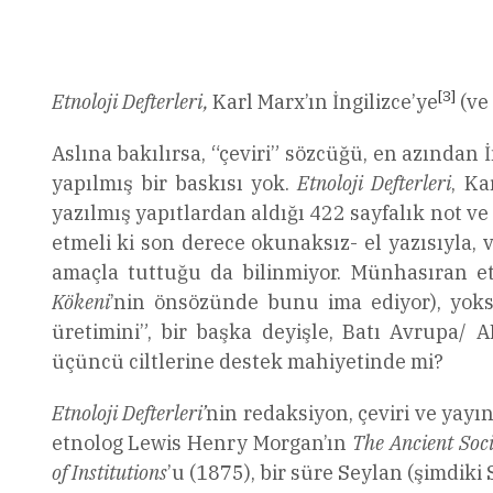
[3]
Etnoloji Defterleri,
Karl Marx’ın İngilizce’ye
(ve
Aslına bakılırsa, “çeviri” sözcüğü, en azından
yapılmış bir baskısı yok.
Etnoloji Defterleri
, Ka
yazılmış yapıtlardan aldığı 422 sayfalık not v
etmeli ki son derece okunaksız- el yazısıyla, 
amaçla tuttuğu da bilinmiyor. Münhasıran etn
Kökeni
’nin önsözünde bunu ima ediyor), yoksa
üretimini”, bir başka deyişle, Batı Avrupa/ 
üçüncü ciltlerine destek mahiyetinde mi?
Etnoloji Defterleri’
nin redaksiyon, çeviri ve yay
etnolog Lewis Henry Morgan’ın
The Ancient Soci
of Institutions
’u (1875), bir süre Seylan (şimdik