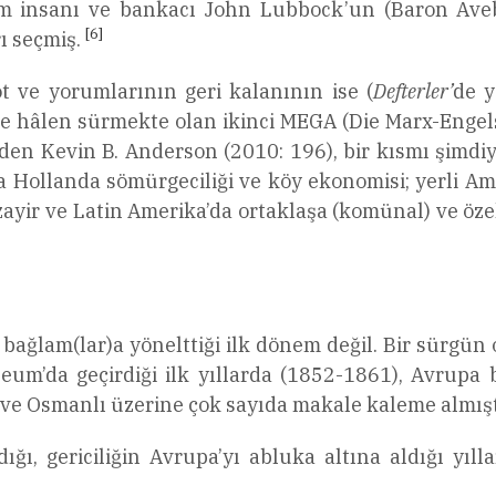
ilim insanı ve bankacı John Lubbock’un (Baron Ave
[6]
ı seçmiş.
t ve yorumlarının geri kalanının ise (
Defterler’
de y
ve hâlen sürmekte olan ikinci MEGA (Die Marx-Engels
rinden Kevin B. Anderson (2010: 196), bir kısmı şimd
a Hollanda sömürgeciliği ve köy ekonomisi; yerli Ame
zayir ve Latin Amerika’da ortaklaşa (komünal) ve özel
şı bağlam(lar)a yönelttiği ilk dönem değil. Bir sürgü
eum’da geçirdiği ilk yıllarda (1852-1861), Avrupa b
a ve Osmanlı üzerine çok sayıda makale kaleme almışt
ğı, gericiliğin Avrupa’yı abluka altına aldığı yıll