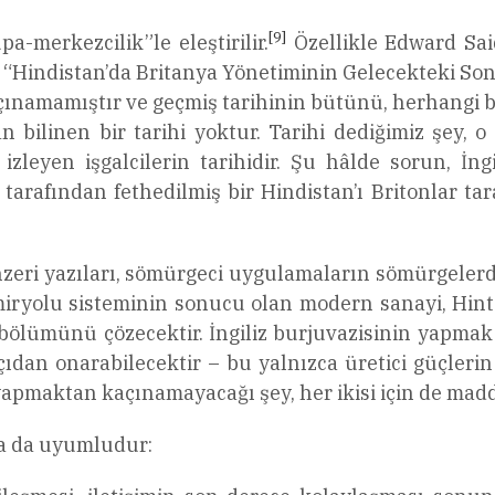
[9]
-merkezcilik”le eleştirilir.
Özellikle Edward Sai
 “Hindistan’da Britanya Yönetiminin Gelecekteki Sonuç
amamıştır ve geçmiş tarihinin bütünü, herhangi bir ş
n bilinen bir tarihi yoktur. Tarihi dediğimiz şey
izleyen işgalcilerin tarihidir. Şu hâlde sorun, İng
r tarafından fethedilmiş bir Hindistan’ı Britonlar ta
zeri yazıları, sömürgeci uygulamaların sömürgelerde 
ryolu sisteminin sonucu olan modern sanayi, Hint g
işbölümünü çözecektir. İngiliz burjuvazisinin yapmak
dan onarabilecektir – bu yalnızca üretici güçlerin
apmaktan kaçınamayacağı şey, her ikisi için de maddi
rla da uyumludur: