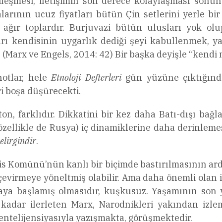
ileşmesi, iletişimin son derece kolaylaşması sonun
larının ucuz fiyatları bütün Çin setlerini yerle b
en ağır toplardır. Burjuvazi bütün ulusları yok o
ı kendisinin uygarlık dediği şeyi kabullenmek, ya
 (Marx ve Engels, 2014: 42) Bir başka deyişle “kendi
notlar, hele
Etnoloji Defterleri
gün yüzüne çıktığınd
ri boşa düşürecekti.
on, farklıdır. Dikkatini bir kez daha Batı-dışı bağl
özellikle de Rusya) iç dinamiklerine daha derinlem
elirgindir
.
ris Komünü’nün kanlı bir biçimde bastırılmasının a
a çevirmeye yöneltmiş olabilir. Ama daha önemli olan 
ya başlamış olmasıdır, kuşkusuz. Yaşamının son 
adar ilerleten Marx, Narodnikleri yakından izlemek
 entelijensiyasıyla yazışmakta, görüşmektedir.