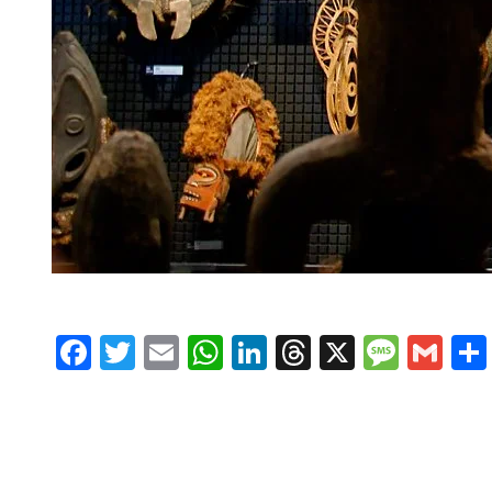
Facebook
Twitter
Email
WhatsApp
LinkedIn
Threads
X
Message
Gmai