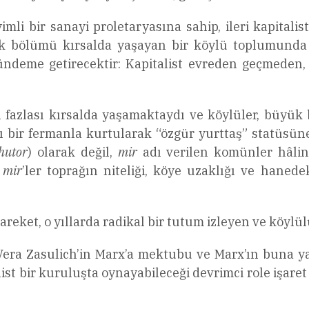
imli bir sanayi proletaryasına sahip, ileri kapital
ük bölümü kırsalda yaşayan bir köylü toplumunda 
ündeme getirecektir: Kapitalist evreden geçmeden, 
 fazlası kırsalda yaşamaktaydı ve köylüler, büyük 
ığı bir fermanla kurtularak “özgür yurttaş” statüsü
hutor
) olarak değil,
mir
adı verilen komünler hâlin
n
mir
’ler toprağın niteliği, köye uzaklığı ve haned
areket, o yıllarda radikal bir tutum izleyen ve köylü
era Zasulich’in Marx’a mektubu ve Marx’ın buna ya
t bir kuruluşta oynayabileceği devrimci role işaret e