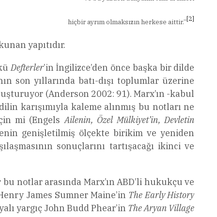
[2]
hiçbir ayrım olmaksızın herkese aittir.”
okunan yapıtıdır.
nkü
Defterler
’in İngilizce’den önce başka bir dilde
nın son yıllarında batı-dışı toplumlar üzerine
oluşturuyor (Anderson 2002: 91). Marx’ın -kabul
 dilin karışımıyla kaleme alınmış bu notları ne
için mi (Engels
Ailenin, Özel Mülkiyet’in, Devletin
enin genişletilmiş ölçekte birikim ve yeniden
ılaşmasının sonuçlarını tartışacağı ikinci ve
r bu notlar arasında Marx’ın ABD’li hukukçu ve
çi Henry James Sumner Maine’in
The Early History
nyalı yargıç John Budd Phear’in
The Aryan Village