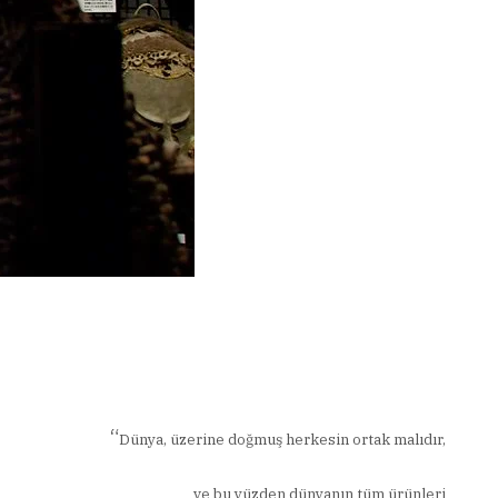
“
Dünya, üzerine doğmuş herkesin ortak malıdır,
ve bu yüzden dünyanın tüm ürünleri