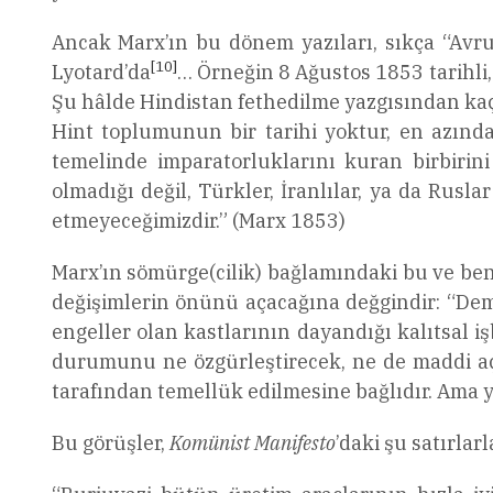
Ancak Marx’ın bu dönem yazıları, sıkça “Avrupa
[10]
Lyotard’da
… Örneğin 8 Ağustos 1853 tarihli,
Şu hâlde Hindistan fethedilme yazgısından kaçın
Hint toplumunun bir tarihi yoktur, en azında
temelinde imparatorluklarını kuran birbirini 
olmadığı değil, Türkler, İranlılar, ya da Rusla
etmeyeceğimizdir.” (Marx 1853)
Marx’ın sömürge(cilik) bağlamındaki bu ve ben
değişimlerin önünü açacağına değgindir: “Demi
engeller olan kastlarının dayandığı kalıtsal 
durumunu ne özgürleştirecek, ne de maddi açı
tarafından temellük edilmesine bağlıdır. Ama y
Bu görüşler,
Komünist Manifesto
’daki şu satırla