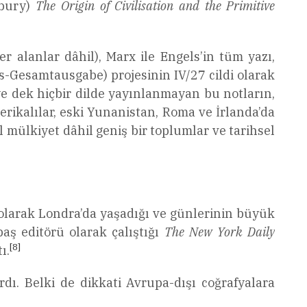
bury)
The Origin of Civilisation and the Primitive
er alanlar dâhil), Marx ile Engels’in tüm yazı,
-Gesamtausgabe) projesinin IV/27 cildi olarak
iye dek hiçbir dilde yayınlanmayan bu notların,
rikalılar, eski Yunanistan, Roma ve İrlanda’da
 mülkiyet dâhil geniş bir toplumlar ve tarihsel
n olarak Londra’da yaşadığı ve günlerinin büyük
aş editörü olarak çalıştığı
The New York Daily
[8]
ı.
ardı. Belki de dikkati Avrupa-dışı coğrafyalara