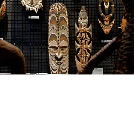
l
Share