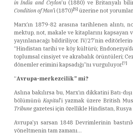
in India and Ceylon
’u (1880) ve Britanyalı b
[5]
Condition of Man’
i (1870)
üzerine not yorumlar
Marx’ın 1879-82 arasına tarihlenen alıntı, no
mektup, not, makale ve kitaplarını kapsayan 
yayınlanacağı bildiriliyor. IV/27’nin editörle
“Hindistan tarihi ve köy kültürü; Endonezya’d
toplumsal cinsiyet ve akrabalık örüntüleri; Ce
[7]
dönemler erimini kapsadığı”nı vurguluyor.
“
Avrupa-merkezcilik” mi?
Aslına bakılırsa bu, Marx’ın dikkatini Batı-dı
bölümünü
Kapital
’i yazmak üzere British Mus
Tribune
gazetesi için özellikle Hindistan, Rusy
Avrupa’yı sarsan 1848 Devrimlerinin bastırıldı
yöneltmenin tam zamanı…