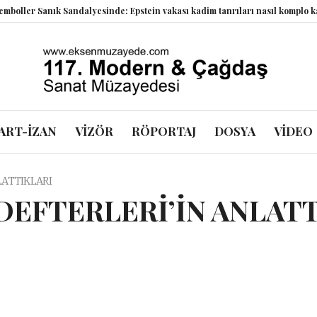
 Sandalyesinde: Epstein vakası kadim tanrıları nasıl komplo kanıtına dönüş
ART-İZAN
VİZÖR
RÖPORTAJ
DOSYA
VİDEO
LATTIKLARI
DEFTERLERİ’İN ANLAT