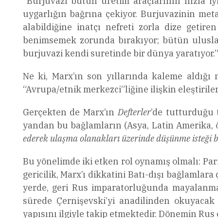
“Burjuvazi bütün üretim araçlarının hızla iy
uygarlığın bağrına çekiyor. Burjuvazinin meta
alabildiğine inatçı nefreti zorla dize getir
benimsemek zorunda bırakıyor; bütün uluslar
burjuvazi kendi suretinde bir dünya yaratıyor.”
Ne ki, Marx’ın son yıllarında kaleme aldığı 
“Avrupa/etnik merkezci”liğine ilişkin eleştirile
Gerçekten de Marx’ın
Defterler
’de tutturduğu t
yandan bu bağlamların (Asya, Latin Amerika, 
ederek ulaşma olanakları üzerinde düşünme isteği b
Bu yönelimde iki etken rol oynamış olmalı: Pa
gericilik, Marx’ı dikkatini Batı-dışı bağlamlar
yerde, geri Rus imparatorluğunda mayalanma
sürede Çernişevski’yi anadilinden okuyacak k
yapısını ilgiyle takip etmektedir. Dönemin Rus