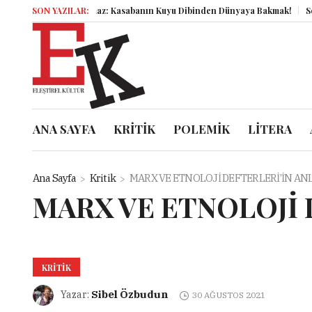
er Korkmaz: Kasabanın Kuyu Dibinden Dünyaya Bakmak!
SON YAZILAR:
Semboller Sanık
ANA SAYFA
KRİTİK
POLEMİK
LİTERA
Ana Sayfa
Kritik
MARX VE ETNOLOJİ DEFTERLERİ’İN AN
MARX VE ETNOLOJİ 
KRITIK
Sibel Özbudun
Yazar:
30 AĞUSTOS 2021