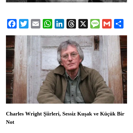
Facebook
Twitter
Email
WhatsApp
LinkedIn
Threads
X
Message
Gmail
Sha
Charles Wright Şiirleri, Sessiz Kuşak ve Küçük Bir
Not