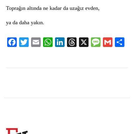
Toprağın altında ne kadar da uzağız evden,
ya da daha yakın.
Facebook
Twitter
Email
WhatsApp
LinkedIn
Threads
X
Message
Gmail
Sha