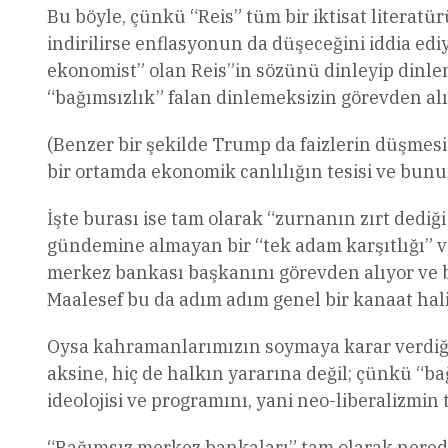
Bu böyle, çünkü “Reis” tüm bir iktisat literatü
indirilirse enflasyonun da düşeceğini iddia ed
ekonomist” olan Reis”in sözünü dinleyip dinle
“bağımsızlık” falan dinlemeksizin görevden alı
(Benzer bir şekilde Trump da faizlerin düşmesi
bir ortamda ekonomik canlılığın tesisi ve bunu
İşte burası ise tam olarak “zurnanın zırt dedi
gündemine almayan bir “tek adam karşıtlığı” v
merkez bankası başkanını görevden alıyor ve b
Maalesef bu da adım adım genel bir kanaat hali
Oysa kahramanlarımızın soymaya karar verdiği 
aksine, hiç de halkın yararına değil; çünkü “b
ideolojisi ve programını, yani neo-liberalizmin 
“Bağımsız merkez bankaları” tam olarak nerede