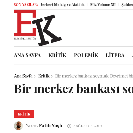
SON YAZILAR:
Herbert Melzig ve Atatürk
Miz Volume XII
Şahbender K
ANA SAYFA
KRİTİK
POLEMİK
LİTERA
Ana Sayfa
Kritik
Bir merkez bankası soymak: Devrimci bir
Bir merkez bankası so
KRITIK
Fatih Yaşlı
Yazar:
7 AĞUSTOS 2019