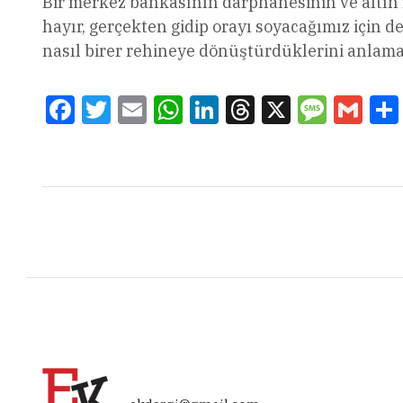
Bir merkez bankasının darphanesinin ve altın r
hayır, gerçekten gidip orayı soyacağımız için d
nasıl birer rehineye dönüştürdüklerini anlam
Facebook
Twitter
Email
WhatsApp
LinkedIn
Threads
X
Message
Gmai