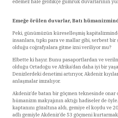
edemez hale geldikçe gümrük duvarlarının yüks
Emeğe örülen duvarlar, Batı hümanizmin
Peki, günümüzün küreselleşmiş kapitalizmind
insanlara, tıpkı para ve mallar gibi, serbest b
olduğu coğrafyalara gitme izni veriliyor mu?
Elbette ki hayır. Bunu pasaportlardan ve veril
olduğu Ortadoğu ve Afrika’dan daha iyi bir yaş
Denizlerdeki denetimi artırıyor, Akdeniz kıyıla
anlaşmalar imzalıyor.
Akdeniz’de batan bir göçmen teknesinde onar o
hümanizm makyajının aktığı hadiseler de öyle. 
kaptanını gözaltına aldı, gemiye el koydu ve 2
adlı gemiyle Akdeniz’de 53 göçmeni kurtarmak