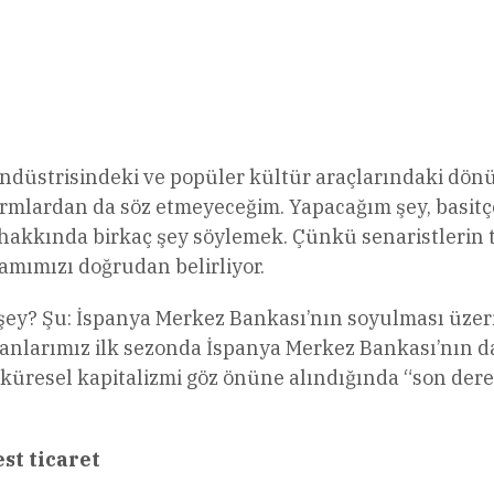
l
Share
r endüstrisindeki ve popüler kültür araçlarındaki dö
tformlardan da söz etmeyeceğim. Yapacağım şey, basitç
 hakkında birkaç şey söylemek. Çünkü senaristlerin 
mımızı doğrudan belirliyor.
im şey? Şu: İspanya Merkez Bankası’nın soyulması üze
anlarımız ilk sezonda İspanya Merkez Bankası’nın d
üresel kapitalizmi göz önüne alındığında “son dere
st ticaret