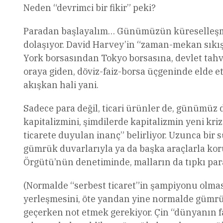
Neden “devrimci bir fikir” peki?
Paradan başlayalım… Günümüzün küreselleşmiş 
dolaşıyor. David Harvey’in “zaman-mekan sıkış
York borsasından Tokyo borsasına, devlet tahvi
oraya giden, döviz-faiz-borsa üçgeninde elde e
akışkan hali yani.
Sadece para değil, ticari ürünler de, günümüz
kapitalizmini, şimdilerde kapitalizmin yeni kr
ticarete duyulan inanç” belirliyor. Uzunca bir s
gümrük duvarlarıyla ya da başka araçlarla koru
Örgütü’nün denetiminde, malların da tıpkı para
(Normalde “serbest ticaret”in şampiyonu olması
yerleşmesini, öte yandan yine normalde gümrü
geçerken not etmek gerekiyor. Çin “dünyanın fa