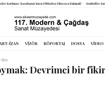
orkmaz: Kasabanın Kuyu Dibinden Dünyaya Bakmak!
Semboller Sanık San
ART-İZAN
VİZÖR
RÖPORTAJ
DOSYA
VİDEO
 fikir
ymak: Devrimci bir fiki