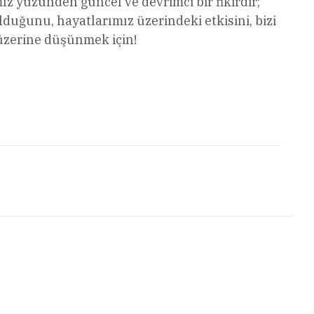
ız yüzünden güncel ve devrimci bir fikirdir;
lduğunu, hayatlarımız üzerindeki etkisini, bizi
üzerine düşünmek için!