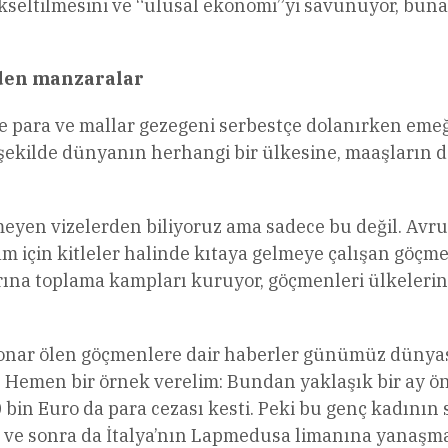
eltilmesini ve “ulusal ekonomi”yi savunuyor, buna da
den manzaralar
e para ve mallar gezegeni serbestçe dolanırken em
ir şekilde dünyanın herhangi bir ülkesine, maaşların 
meyen vizelerden biliyoruz ama sadece bu değil. Avru
am için kitleler halinde kıtaya gelmeye çalışan göçm
rına toplama kampları kuruyor, göçmenleri ülkelerine
nar ölen göçmenlere dair haberler günümüz dünyasın
Hemen bir örnek verelim: Bundan yaklaşık bir ay önc
0 bin Euro da para cezası kesti. Peki bu genç kadının
 ve sonra da İtalya’nın Lapmedusa limanına yanaşm