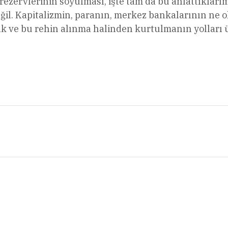
ezervlerinin soyulması, işte tam da bu anlattıklarım
eğil. Kapitalizmin, paranın, merkez bankalarının ne o
ak ve bu rehin alınma halinden kurtulmanın yolları 
l
Share