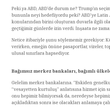
Peki ya ABD, ABD’de durum ne? Trump’ın seçim
bununla neyi hedefliyordu peki? ABD’ye Latin 
konularından birini oluşturan duvarla ilgili
geçtiğimiz günlerde izin verdi. İnşaata ne zama
Netice itibariyle şunu söylememiz gerekiyor: K
verirken, emeğin önüne pasaportlar, vizeler, 
ulusal sınırlara hapsediyor.
Bağımsız merkez bankaları, bağımlı ülkel
Gelelim merkez bankalarına. “Eskiden genelkurm
“vesayetten kurtuluş” anlatısına hizmet için s
onu hepimiz bilmiyorsak da, neredeyse hepimiz 
açıkladıktan sonra ise olacakları anlamaya çal