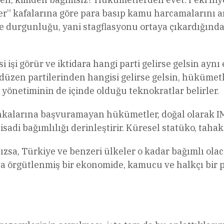
r” kafalarına göre para basıp kamu harcamalarını a
nde durgunluğu, yani stagflasyonu ortaya çıkardığınd
i işi görür ve iktidara hangi parti gelirse gelsin ayn
 düzen partilerinden hangisi gelirse gelsin, hükümetl
 yönetiminin de içinde olduğu teknokratlar belirler.
kalarına başvuramayan hükümetler, doğal olarak IMF
sadi bağımlılığı derinleştirir. Küresel statüko, tahak
ızsa, Türkiye ve benzeri ülkeler o kadar bağımlı ol
na örgütlenmiş bir ekonomide, kamucu ve halkçı bir p