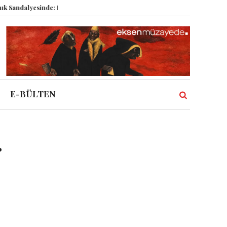
dalyesinde: Epstein vakası kadim tanrıları nasıl komplo kanıtına dönüştürd
E-BÜLTEN
r