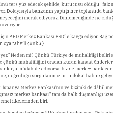
rünü ters yüz edecek şekilde, kurucusu olduğu “faiz s
iyor. Dolayısıyla bankanın yaptığı her toplantıda ba
meyeceğini merak ediyoruz. Dinlemediğinde ne olduğ
nıveriyor.
 için ABD Merkez Bankası FED’le kavga ediyor. Sağ p
n oya tahvili çünkü.)
ği yer.” Neden mi? Çünkü Türkiye’de muhalifliği beli
e çünkü muhalifliğini oradan kuran kanaat önderleri 
ankaya müdahale ediyorsa, biz de merkez bankasının
ne, doğruluğu sorgulanmaz bir hakikat haline geliyo
İspanya Merkez Bankası’nın ve bizimki de dâhil mer
ağımsız merkez bankası” tam da halk düşmanlığı üzer
temel ilkelerinden biri.
n, kimden bağımsız? Hükümetlerden evet. Peki niye?