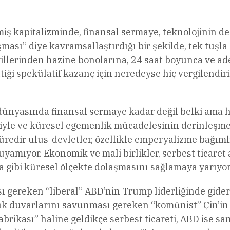
kapitalizminde, finansal sermaye, teknolojinin de
ması” diye kavramsallaştırdığı bir şekilde, tek tuşl
llerinden hazine bonolarına, 24 saat boyunca ve ade
ttiği spekülatif kazanç için neredeyse hiç vergilendi
 dünyasında finansal sermaye kadar değil belki ama h
iziyle ve küresel egemenlik mücadelesinin derinleşme
üredir ulus-devletler, özellikle emperyalizme bağımlı 
yamıyor. Ekonomik ve mali birlikler, serbest ticaret 
 gibi küresel ölçekte dolaşmasını sağlamaya yarıyor
 gereken “liberal” ABD’nin Trump liderliğinde gidere
k duvarlarını savunması gereken “komünist” Çin’in 
brikası” haline geldikçe serbest ticareti, ABD ise sa