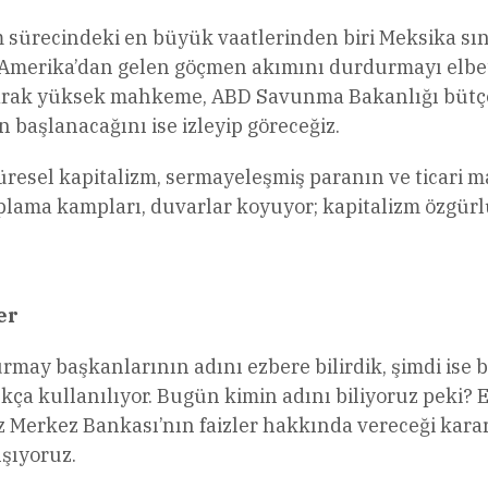
 sürecindeki en büyük vaatlerinden biri Meksika sı
Amerika’dan gelen göçmen akımını durdurmayı elbette
 olarak yüksek mahkeme, ABD Savunma Bakanlığı bütç
n başlanacağını ise izleyip göreceğiz.
üresel kapitalizm, sermayeleşmiş paranın ve ticari 
toplama kampları, duvarlar koyuyor; kapitalizm özgü
er
ay başkanlarının adını ezbere bilirdik, şimdi ise b
ıkça kullanılıyor. Bugün kimin adını biliyoruz peki?
Merkez Bankası’nın faizler hakkında vereceği kararl
ışıyoruz.