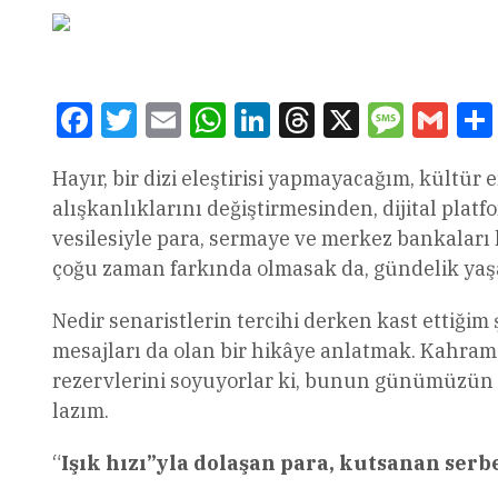
Facebook
Twitter
Email
WhatsApp
LinkedIn
Threads
X
Message
Gmai
Hayır, bir dizi eleştirisi yapmayacağım, kültü
alışkanlıklarını değiştirmesinden, dijital pla
vesilesiyle para, sermaye ve merkez bankaları
çoğu zaman farkında olmasak da, gündelik yaşa
Nedir senaristlerin tercihi derken kast ettiğ
mesajları da olan bir hikâye anlatmak. Kahram
rezervlerini soyuyorlar ki, bunun günümüzün k
lazım.
“
Işık hızı”yla dolaşan para, kutsanan serbe