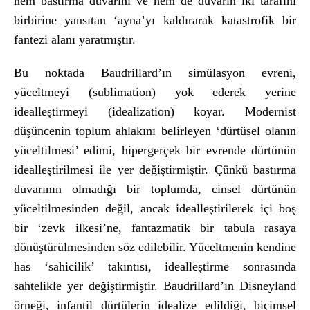
hem bastırma duvarını ve hem de duvarın iki tarafını
birbirine yansıtan ‘ayna’yı kaldırarak katastrofik bir
fantezi alanı yaratmıştır.
Bu noktada Baudrillard’ın simülasyon evreni,
yüceltmeyi (sublimation) yok ederek yerine
idealleştirmeyi (idealization) koyar. Modernist
düşüncenin toplum ahlakını belirleyen ‘dürtüsel olanın
yüceltilmesi’ edimi, hipergerçek bir evrende dürtünün
idealleştirilmesi ile yer değiştirmiştir. Çünkü bastırma
duvarının olmadığı bir toplumda, cinsel dürtünün
yüceltilmesinden değil, ancak idealleştirilerek içi boş
bir ‘zevk ilkesi’ne, fantazmatik bir tabula rasaya
dönüştürülmesinden söz edilebilir. Yüceltmenin kendine
has ‘sahicilik’ takıntısı, idealleştirme sonrasında
sahtelikle yer değiştirmiştir. Baudrillard’ın Disneyland
örneği, infantil dürtülerin idealize edildiği, biçimsel