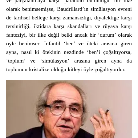
ve parçalanmaya karşı ‘paranoid bütünlüğü’ bir ilke
olarak benimsemişse, Baudrillard’ın simülasyon evreni
de tarihsel belleğe karşı zamansızlığı, diyalektiğe karşı
tersinirliği, iktidara karşı skandalları ve rüyaya karşı
fanteziyi, bir ilke değil belki ancak bir ‘durum’ olarak
öyle benimser. İnfantil ‘ben’ ve öteki arasına giren
ayna, nasıl ki ötekinin nezdinde ‘ben’i çoğaltıyorsa,
‘toplum’ ve ‘simülasyon’ arasına giren ayna da
toplumun kristalize olduğu kitleyi öyle çoğaltıyordur.