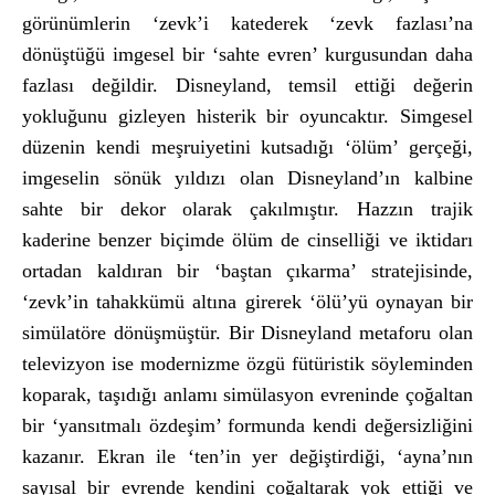
görünümlerin ‘zevk’i katederek ‘zevk fazlası’na
dönüştüğü imgesel bir ‘sahte evren’ kurgusundan daha
fazlası değildir. Disneyland, temsil ettiği değerin
yokluğunu gizleyen histerik bir oyuncaktır. Simgesel
düzenin kendi meşruiyetini kutsadığı ‘ölüm’ gerçeği,
imgeselin sönük yıldızı olan Disneyland’ın kalbine
sahte bir dekor olarak çakılmıştır. Hazzın trajik
kaderine benzer biçimde ölüm de cinselliği ve iktidarı
ortadan kaldıran bir ‘baştan çıkarma’ stratejisinde,
‘zevk’in tahakkümü altına girerek ‘ölü’yü oynayan bir
simülatöre dönüşmüştür. Bir Disneyland metaforu olan
televizyon ise modernizme özgü fütüristik söyleminden
koparak, taşıdığı anlamı simülasyon evreninde çoğaltan
bir ‘yansıtmalı özdeşim’ formunda kendi değersizliğini
kazanır. Ekran ile ‘ten’in yer değiştirdiği, ‘ayna’nın
sayısal bir evrende kendini çoğaltarak yok ettiği ve