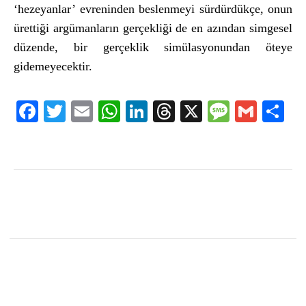
‘hezeyanlar’ evreninden beslenmeyi sürdürdükçe, onun
ürettiği argümanların gerçekliği de en azından simgesel
düzende, bir gerçeklik simülasyonundan öteye
gidemeyecektir.
Facebook
Twitter
Email
WhatsApp
LinkedIn
Threads
X
Message
Gmail
Sha