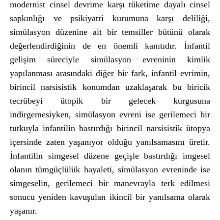
modernist cinsel devrime karşı tüketime dayalı cinsel
sapkınlığı ve psikiyatri kurumuna karşı deliliği,
simülasyon düzenine ait bir temsiller bütünü olarak
değerlendirdiğinin de en önemli kanıtıdır. İnfantil
gelişim süreciyle simülasyon evreninin kimlik
yapılanması arasındaki diğer bir fark, infantil evrimin,
birincil narsisistik konumdan uzaklaşarak bu biricik
tecrübeyi ütopik bir gelecek kurgusuna
indirgemesiyken, simülasyon evreni ise gerilemeci bir
tutkuyla infantilin bastırdığı birincil narsisistik ütopya
içersinde zaten yaşanıyor olduğu yanılsamasını üretir.
İnfantilin simgesel düzene geçişle bastırdığı imgesel
olanın tümgüçlülük hayaleti, simülasyon evreninde ise
simgeselin, gerilemeci bir manevrayla terk edilmesi
sonucu yeniden kavuşulan ikincil bir yanılsama olarak
yaşanır.