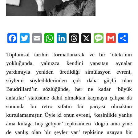
Facebook
Twitter
Email
WhatsApp
LinkedIn
Threads
X
Message
Gmail
Sha
Toplumsal tarihin formatlanarak ve bir ‘öteki’nin
yokluğunda, yalnızca kendini yansıtan aynalar
yardımıyla yeniden üretildiği simülasyon evreni,
söylemi söylediklerinden çok daha güçlü olan
Baudrillard’ın sözlüğünde, her ne kadar ‘büyük
anlatılar’ statüsüne dahil olmaktan kaçmaya
ç
alışsa da
sonunda bu retro sıfatın bir parçası olmaktan
kurtulamamıştır.
Ö
yle ki onun evreni, ‘kesinlikle yanlış
ama kulağa hoş geliyor’ tepkisinden ‘doğru ama yine
de yanlış olan bir şeyler var’ tepkisine uzayan bir