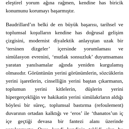
eleştirel yorum ağına rağmen, kendine has biricik
konumunu korumayı başarmıştır.
Baudrillard’ın belki de en büyük başarısı, tarihsel ve
toplumsal koşulların kendine has doğrusal gelişim
çizgisini, modernist diyalektik anlayıştan uzak bir
‘tersinen dizgeler’ içersinde yorumlaması ve
simülasyon evrenini, ‘mutlak sonsuzluk’ duyumsaması
yaratan yanılsamalar ağında yeniden kurgulamış
olmasıdır. Görüntünün yerini görünümlerin, s
ö
zc
ü
klerin
yerini işaretlerin, cinselliğin yerini baştan çıkarmanın,
toplumun yerini kitlelerin, düşlerin yerini
hipergerçekliğin ve hakikatin yerini simülakrların aldığı
böylesi bir süreç, toplumsal bastırma (refoulement)
duvarının ortadan kalktığı ve ‘eros’ ile ‘thanatos’un iç
içe geçtiği devasa bir fantezi alanı üzerinde