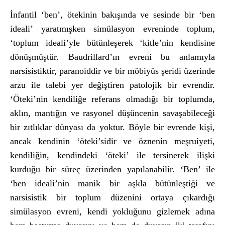
İnfantil ‘ben’, ötekinin bakışında ve sesinde bir ‘ben
ideali’ yaratmışken simülasyon evreninde toplum,
‘toplum ideali’yle bütünleşerek ‘kitle’nin kendisine
dönüşmüştür. Baudrillard’ın evreni bu anlamıyla
narsisistiktir, paranoiddir ve bir möbiyüs şeridi üzerinde
arzu ile talebi yer değiştiren patolojik bir evrendir.
‘Öteki’nin kendiliğe referans olmadığı bir toplumda,
aklın, mantığın ve rasyonel düşüncenin savaşabileceği
bir zıtlıklar dünyası da yoktur. Böyle bir evrende kişi,
ancak kendinin ‘öteki’sidir ve öznenin meşruiyeti,
kendiliğin, kendindeki ‘öteki’ ile tersinerek ilişki
kurduğu bir süreç üzerinden yapılanabilir. ‘Ben’ ile
‘ben ideali’nin manik bir aşkla bütünleştiği ve
narsisistik bir toplum düzenini ortaya çıkardığı
simülasyon evreni, kendi yokluğunu gizlemek adına