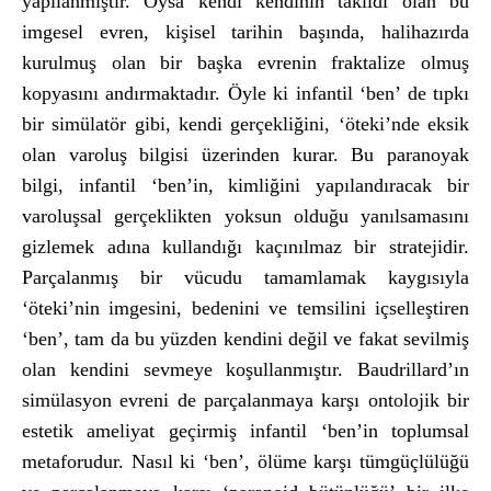
yapılanmıştır. Oysa kendi kendinin taklidi olan bu
imgesel evren, kişisel tarihin başında, halihazırda
kurulmuş olan bir başka evrenin fraktalize olmuş
kopyasını andırmaktadır. Öyle ki infantil ‘ben’ de tıpkı
bir simülatör gibi, kendi gerçekliğini, ‘öteki’nde eksik
olan varoluş bilgisi üzerinden kurar. Bu paranoyak
bilgi, infantil ‘ben’in, kimliğini yapılandıracak bir
varoluşsal gerçeklikten yoksun olduğu yanılsamasını
gizlemek adına kullandığı kaçınılmaz bir stratejidir.
Parçalanmış bir vücudu tamamlamak kaygısıyla
‘öteki’nin imgesini, bedenini ve temsilini içselleştiren
‘ben’, tam da bu yüzden kendini değil ve fakat sevilmiş
olan kendini sevmeye koşullanmıştır. Baudrillard’ın
simülasyon evreni de parçalanmaya karşı ontolojik bir
estetik ameliyat geçirmiş infantil ‘ben’in toplumsal
metaforudur. Nasıl ki ‘ben’, ölüme karşı tümgüçlülüğü