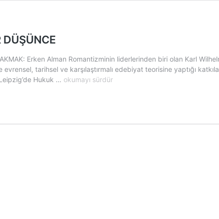
R DÜŞÜNCE
ken Alman Romantizminin liderlerinden biri olan Karl Wilhelm Fr
 evrensel, tarihsel ve karşılaştırmalı edebiyat teorisine yaptığı katkıl
FRIEDRICH
ve Leipzig’de Hukuk …
okumayı sürdür
SCHLEGEL
VE
FRAGMANTER
DÜŞÜNCE