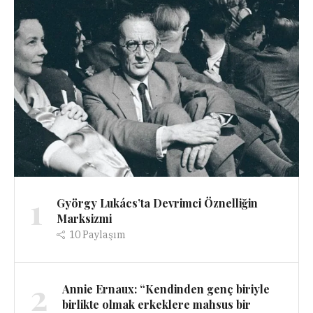
1
György Lukács’ta Devrimci Öznelliğin
Marksizmi
10
Paylaşım
2
Annie Ernaux: “Kendinden genç biriyle
birlikte olmak erkeklere mahsus bir